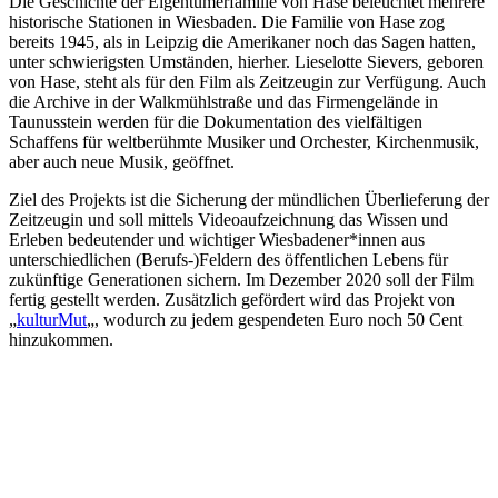
Die Geschichte der Eigentümerfamilie von Hase beleuchtet mehrere
historische Stationen in Wiesbaden. Die Familie von Hase zog
bereits 1945, als in Leipzig die Amerikaner noch das Sagen hatten,
unter schwierigsten Umständen, hierher. Lieselotte Sievers, geboren
von Hase, steht als für den Film als Zeitzeugin zur Verfügung. Auch
die Archive in der Walkmühlstraße und das Firmengelände in
Taunusstein werden für die Dokumentation des vielfältigen
Schaffens für weltberühmte Musiker und Orchester, Kirchenmusik,
aber auch neue Musik, geöffnet.
Ziel des Projekts ist die Sicherung der mündlichen Überlieferung der
Zeitzeugin und soll mittels Videoaufzeichnung das Wissen und
Erleben bedeutender und wichtiger Wiesbadener*innen aus
unterschiedlichen (Berufs-)Feldern des öffentlichen Lebens für
zukünftige Generationen sichern. Im Dezember 2020 soll der Film
fertig gestellt werden. Zusätzlich gefördert wird das Projekt von
„
kulturMut
„, wodurch zu jedem gespendeten Euro noch 50 Cent
hinzukommen.