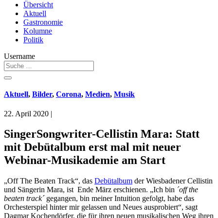
Übersicht
Aktuell
Gastronomie
Kolumne
Politik
Username
Aktuell
,
Bilder
,
Corona
,
Medien
,
Musik
22. April 2020
|
SingerSongwriter-Cellistin Mara: Statt
mit Debütalbum erst mal mit neuer
Webinar-Musikademie am Start
„Off The Beaten Track“, das
Debütalbum
der Wiesbadener Cellistin
und Sängerin Mara, ist Ende März erschienen. „Ich bin
´off the
beaten track´
gegangen, bin meiner Intuition gefolgt, habe das
Orchesterspiel hinter mir gelassen und Neues ausprobiert“, sagt
Dagmar Kochendörfer, die für ihren neuen musikalischen Weg ihren