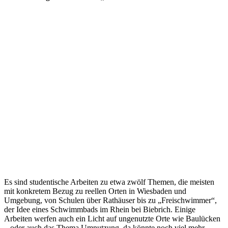
Es sind studentische Arbeiten zu etwa zwölf Themen, die meisten
mit konkretem Bezug zu reellen Orten in Wiesbaden und
Umgebung, von Schulen über Rathäuser bis zu „Freischwimmer“,
der Idee eines Schwimmbads im Rhein bei Biebrich. Einige
Arbeiten werfen auch ein Licht auf ungenutzte Orte wie Baulücken
– oder auch das Thema Umnutzung, da könnte noch viel mehr