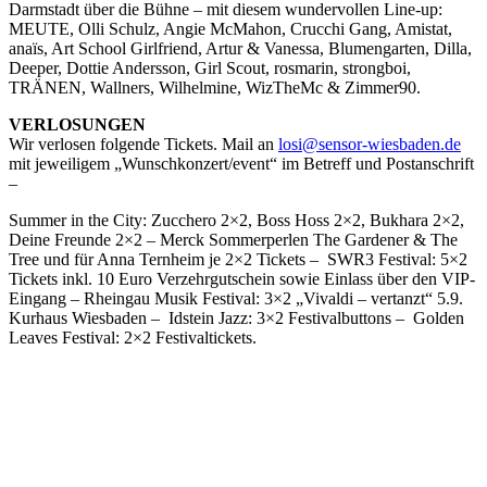
Darmstadt über die Bühne – mit diesem wundervollen Line-up:
MEUTE, Olli Schulz, Angie McMahon, Crucchi Gang, Amistat,
anaïs, Art School Girlfriend, Artur & Vanessa, Blumengarten, Dilla,
Deeper, Dottie Andersson, Girl Scout, rosmarin, strongboi,
TRÄNEN, Wallners, Wilhelmine, WizTheMc & Zimmer90.
VERLOSUNGEN
Wir verlosen folgende Tickets. Mail an
losi@sensor-wiesbaden.de
mit jeweiligem „Wunschkonzert/event“ im Betreff und Postanschrift
–
Summer in the City: Zucchero 2×2, Boss Hoss 2×2, Bukhara 2×2,
Deine Freunde 2×2 – Merck Sommerperlen The Gardener & The
Tree und für Anna Ternheim je 2×2 Tickets – SWR3 Festival: 5×2
Tickets inkl. 10 Euro Verzehrgutschein sowie Einlass über den VIP-
Eingang – Rheingau Musik Festival: 3×2 „Vivaldi – vertanzt“ 5.9.
Kurhaus Wiesbaden – Idstein Jazz: 3×2 Festivalbuttons – Golden
Leaves Festival: 2×2 Festivaltickets.