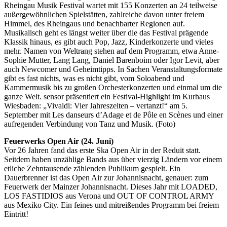
Rheingau Musik Festival wartet mit 155 Konzerten an 24 teilweise
außergewöhnlichen Spielstätten, zahlreiche davon unter freiem
Himmel, des Rheingaus und benachbarter Regionen auf.
Musikalisch geht es längst weiter über die das Festival prägende
Klassik hinaus, es gibt auch Pop, Jazz, Kinderkonzerte und vieles
mehr. Namen von Weltrang stehen auf dem Programm, etwa Anne-
Sophie Mutter, Lang Lang, Daniel Barenboim oder Igor Levit, aber
auch Newcomer und Geheimtipps. In Sachen Veranstaltungsformate
gibt es fast nichts, was es nicht gibt, vom Soloabend und
Kammermusik bis zu großen Orchesterkonzerten und einmal um die
ganze Welt. sensor präsentiert ein Festival-Highlight im Kurhaus
Wiesbaden: „Vivaldi: Vier Jahreszeiten – vertanzt!“ am 5.
September mit Les danseurs d’Adage et de Pôle en Scènes und einer
aufregenden Verbindung von Tanz und Musik. (Foto)
Feuerwerks Open Air (24. Juni)
Vor 26 Jahren fand das erste Ska Open Air in der Reduit statt.
Seitdem haben unzählige Bands aus über vierzig Ländern vor einem
etliche Zehntausende zählenden Publikum gespielt. Ein
Dauerbrenner ist das Open Air zur Johannisnacht, genauer: zum
Feuerwerk der Mainzer Johannisnacht. Dieses Jahr mit LOADED,
LOS FASTIDIOS aus Verona und OUT OF CONTROL ARMY
aus Mexiko City. Ein feines und mitreißendes Programm bei freiem
Eintritt!