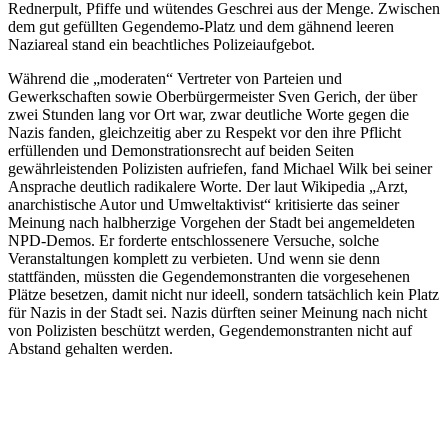
Rednerpult, Pfiffe und wütendes Geschrei aus der Menge. Zwischen
dem gut gefüllten Gegendemo-Platz und dem gähnend leeren
Naziareal stand ein beachtliches Polizeiaufgebot.
Während die „moderaten“ Vertreter von Parteien und
Gewerkschaften sowie Oberbürgermeister Sven Gerich, der über
zwei Stunden lang vor Ort war, zwar deutliche Worte gegen die
Nazis fanden, gleichzeitig aber zu Respekt vor den ihre Pflicht
erfüllenden und Demonstrationsrecht auf beiden Seiten
gewährleistenden Polizisten aufriefen, fand Michael Wilk bei seiner
Ansprache deutlich radikalere Worte. Der laut Wikipedia „Arzt,
anarchistische Autor und Umweltaktivist“ kritisierte das seiner
Meinung nach halbherzige Vorgehen der Stadt bei angemeldeten
NPD-Demos. Er forderte entschlossenere Versuche, solche
Veranstaltungen komplett zu verbieten. Und wenn sie denn
stattfänden, müssten die Gegendemonstranten die vorgesehenen
Plätze besetzen, damit nicht nur ideell, sondern tatsächlich kein Platz
für Nazis in der Stadt sei. Nazis dürften seiner Meinung nach nicht
von Polizisten beschützt werden, Gegendemonstranten nicht auf
Abstand gehalten werden.