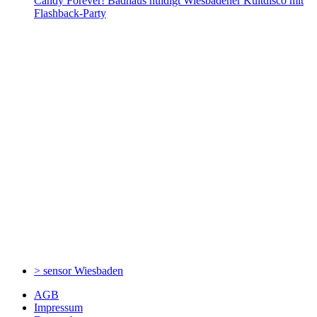
Candy Forever! Badhaus huldigt Wiesbadener Kultdisco mit
Flashback-Party
> sensor
Wiesbaden
AGB
Impressum