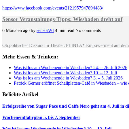
https://www.facebook.com/events/2121957947894483/
Sensor Veranstaltungs-Tipps: Wiesbaden dreht auf
6 Monaten ago
by
sensorWI
4 min read
No comments
Ob politischer Diskurs im Theater, FLINTA*-Empowerment auf dem 
Mehr Essen & Trinken:
Was ist los am Wochenende in Wiesbaden? 24. – 26. Juli 2026
Was ist los am Wochenende in Wiesbaden? 10. – 12. Juli
Was ist los am Wochenende in Wiesbaden? 3. – 5. Juli 2026
Patrick Gerner eröffnet Schallplatten-Café in Wiesbaden – wi
Beliebte Artikel
Erfolgsreihe von Sugar Pace und Caffe Nero geht am 4. Juli in 
Wochenendfahrplan 5. bis 7. September
Was ist los am Wochenende in Wiesbaden? 10. – 12. Juli