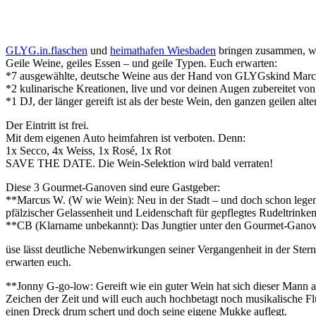
GLYG.in.flaschen
und
heimathafen Wiesbaden
bringen zusammen, w
Geile Weine, geiles Essen – und geile Typen. Euch erwarten:
*7 ausgewählte, deutsche Weine aus der Hand von GLYGskind Mar
*2 kulinarische Kreationen, live und vor deinen Augen zubereitet vo
*1 DJ, der länger gereift ist als der beste Wein, den ganzen geilen al
Der Eintritt ist frei.
Mit dem eigenen Auto heimfahren ist verboten. Denn:
1x Secco, 4x Weiss, 1x Rosé, 1x Rot
SAVE THE DATE. Die Wein-Selektion wird bald verraten!
Diese 3 Gourmet-Ganoven sind eure Gastgeber:
**Marcus W. (W wie Wein): Neu in der Stadt – und doch schon lege
pfälzischer Gelassenheit und Leidenschaft für gepflegtes Rudeltrinken
**CB (Klarname unbekannt): Das Jungtier unter den Gourmet-Ganoven 
üse lässt deutliche Nebenwirkungen seiner Vergangenheit in der Ster
erwarten euch.
**Jonny G-go-low: Gereift wie ein guter Wein hat sich dieser Mann a
Zeichen der Zeit und will euch auch hochbetagt noch musikalische Fl
einen Dreck drum schert und doch seine eigene Mukke auflegt.