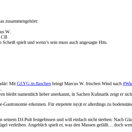
as zusammengehört:
cus W.
n CB
ten Scheiß spielt und wenn’s sein muss auch angesagte Hits.
ndär: Mit
GLYG.in.flaschen
bringt Marcus W. frischen Wind nach
#Wie
.
bleibt namentlich lieber unerkannt, in Sachen Kulinarik zeigt er si
ne-Gastronomie erkennen. Für etepetete is(s)t er allerdings zu bodens
n seinem DJ-Pult festgebissen und will einfach nicht sterben: Nach Gla
ügel verleihen. Angeblich spielt er, was den Massen gefällt… doch we