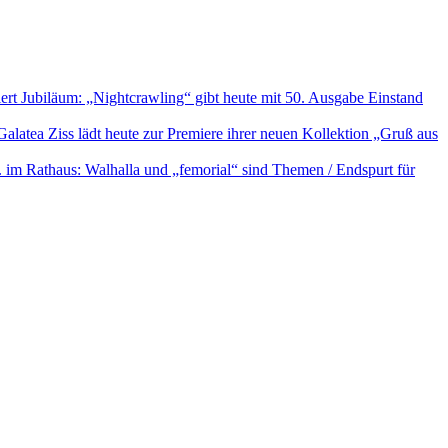
ert Jubiläum: „Nightcrawling“ gibt heute mit 50. Ausgabe Einstand
 Galatea Ziss lädt heute zur Premiere ihrer neuen Kollektion „Gruß aus
5. im Rathaus: Walhalla und „femorial“ sind Themen / Endspurt für