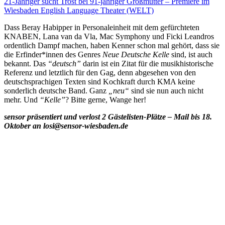
21-Jähriger sucht Trost bei 91-jähriger Großmutter – Premiere im
Wiesbaden English Language Theater (WELT)
Dass Beray Habipper in Personaleinheit mit dem gefürchteten
KNABEN, Lana van da Vla, Mac Symphony und Ficki Leandros
ordentlich Dampf machen, haben Kenner schon mal gehört, dass sie
die Erfinder*innen des Genres
Neue Deutsche Kelle
sind, ist auch
bekannt. Das
“deutsch”
darin ist ein Zitat für die musikhistorische
Referenz und letztlich für den Gag, denn abgesehen von den
deutschsprachigen Texten sind Kochkraft durch KMA keine
sonderlich deutsche Band. Ganz
„neu“
sind sie nun auch nicht
mehr. Und
“Kelle”
? Bitte gerne, Wange her!
sensor präsentiert und verlost 2 Gästelisten-Plätze – Mail bis 18.
Oktober an losi@sensor-wiesbaden.de