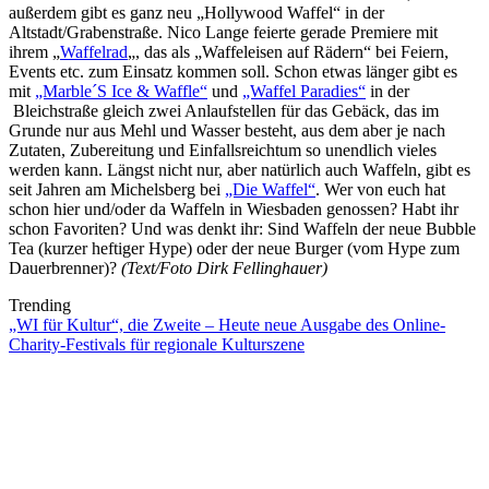
außerdem gibt es ganz neu „Hollywood Waffel“ in der
Altstadt/Grabenstraße. Nico Lange feierte gerade Premiere mit
ihrem „
Waffelrad
„, das als „Waffeleisen auf Rädern“ bei Feiern,
Events etc. zum Einsatz kommen soll. Schon etwas länger gibt es
mit
„Marble´S Ice & Waffle“
und
„Waffel Paradies“
in der
Bleichstraße gleich zwei Anlaufstellen für das Gebäck, das im
Grunde nur aus Mehl und Wasser besteht, aus dem aber je nach
Zutaten, Zubereitung und Einfallsreichtum so unendlich vieles
werden kann. Längst nicht nur, aber natürlich auch Waffeln, gibt es
seit Jahren am Michelsberg bei
„Die Waffel“
. Wer von euch hat
schon hier und/oder da Waffeln in Wiesbaden genossen? Habt ihr
schon Favoriten? Und was denkt ihr: Sind Waffeln der neue Bubble
Tea (kurzer heftiger Hype) oder der neue Burger (vom Hype zum
Dauerbrenner)?
(Text/Foto Dirk Fellinghauer)
Trending
„WI für Kultur“, die Zweite – Heute neue Ausgabe des Online-
Charity-Festivals für regionale Kulturszene