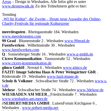
Areas
– Design in Wiesbaden
.
Alle Infos gibt es unter
www.designwalk.de
Zu den Teilnehmern geht es hier:
Trending
„WI für Kultur“, die Zweite – Heute neue Ausgabe des Online-
Charity-Festivals für regionale Kulturszene
meerdesguten
. Rheingaustraße 184. Wiesbaden
www.meerdesguten.com
99 Grad
. Blumenstraße 2 . Wiesbaden
www.99grad.de
Fuenfwerken
. Wilhelmstraße 30 . Wiesbaden
www.fuenfwerken.com
Q
. Sonnenberger Straße 16 . Wiesbaden
www.q-gmbh.de
Cicero Kommunikation
. Taunusstraße 52 . Wiesbaden
www.cicero-kommunikation.de
giinco GmbH
. Nerotal 6 . Wiesbaden
www.giinco.de
FAZIT: Image Sabrina Haas & Peter Weingärtner GbR
.
Röderstraße 19 . Wiesbaden
www.fazit-image.de
Scholz & Volkmer
. Schwalbacher Straße 72 . Wiesbaden
www.s-
v.de
3deluxe
. Schwalbacher Straße 74 . Wiesbaden
www.3deluxe.de
WIESBADEN AM MEER
.
Friedrichstraße 7 . Wiesbaden
www.wiesbaden-am-meer.de
//SEIBERT/MEDIA GMBH
. LuisenForum Kirchgasse 6 ,
Wiesbaden .
www.seibert-media.net