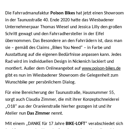
Die Fahrradmanufaktur
Poison Bikes
hat jetzt einen Showroom
in der Taunusstraße 40. Ende 2020 hatte das Wiesbadener
Unternehmerpaar Thomas Wiesel und Jessica Lilly den großen
Schritt gewagt und den Fahrradhersteller in der Eifel
übernommen. Das Besondere an den Fahrrädern ist, dass man
sie – gemäß des Claims „Bikes You Need“ – in Farbe und
Ausstattung auf die eigenen Bedürfnisse anpassen kann. Jedes
Rad wird im individuellen Design in Nickenich lackiert und
montiert. Außer dem Onlineangebot auf
www.poison-bikes.de
gibt es nun im Wiesbadener Showroom die Gelegenheit zum
Wunschbike per persönlichem Dialog.
Für eine Bereicherung der Taunusstraße, Hausnummer 55,
sorgt auch Claudia Zimmer, die mit ihrer Konzeptschneiderei
„O18“ aus der Oranienstraße hierher gezogen ist und ihr
Atelier nun
Das Zimmer
nennt.
Mit einem „DANKE für 17 Jahre
BIKE-LOFT
“ verabschiedet sich