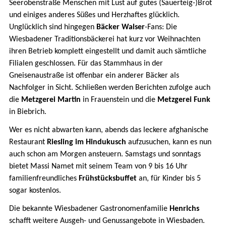
Seerobenstraße Menschen mit Lust auf gutes (Sauerteig-)Brot
und einiges anderes Süßes und Herzhaftes glücklich.
Unglücklich sind hingegen
Bäcker Walser
-Fans: Die
Wiesbadener Traditionsbäckerei hat kurz vor Weihnachten
ihren Betrieb komplett eingestellt und damit auch sämtliche
Filialen geschlossen. Für das Stammhaus in der
Gneisenaustraße ist offenbar ein anderer Bäcker als
Nachfolger in Sicht. Schließen werden Berichten zufolge auch
die
Metzgerei Martin
in Frauenstein und die
Metzgerei Funk
in Biebrich.
Wer es nicht abwarten kann, abends das leckere afghanische
Restaurant
Riesling im Hindukusch
aufzusuchen, kann es nun
auch schon am Morgen ansteuern. Samstags und sonntags
bietet Massi Namet mit seinem Team von 9 bis 16 Uhr
familienfreundliches
Frühstücksbuffet
an, für Kinder bis 5
sogar kostenlos.
Die bekannte Wiesbadener Gastronomenfamilie
Henrichs
schafft weitere Ausgeh- und Genussangebote in Wiesbaden.