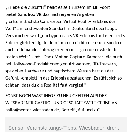
„Erlebe die Zukunft!“ heißt es seit kurzem im
Lili
–dort
bietet
Sandbox VR
das nach eigenen Angaben
„fortschrittlichste Ganzkörper-Virtual-Reality-Erlebnis der
Welt“ am erst zweiten Standort in Deutschland überhaupt.
Versprochen wird „ein hyperreales VR Erlebnis für bis zu sechs
Spieler gleichzeitig, in dem ihr euch nicht nur sehen, sondern
auch miteinander interagieren könnt – genau so, wie in der
realen Welt.“ Und: „Dank Motion-Capture-Kameras, die auch
bei Hollywood-Produktionen genutzt werden, 3D-Trackern,
spezieller Hardware und haptischem Westen hast du das
Gefühl, komplett in das Erlebnis abzutauchen. Es fühlt sich so
echt an, dass du die Realität fast vergisst.“
SONST NOCH WAS? INFOS ZU NEUIGKEITEN AUS DER
WIESBADENER GASTRO- UND GESCHÄFTSWELT GERNE AN
hallo@sensor-wiesbaden.de, Betreff „Auf und zu“.
Sensor Veranstaltungs-Tipps: Wiesbaden dreht