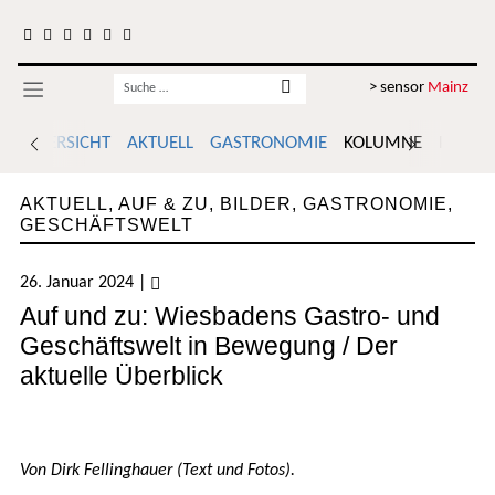
Zum Inhalt springen
Username
> sensor
Mainz
ÜBERSICHT
AKTUELL
GASTRONOMIE
KOLUMNE
POLITI
AKTUELL
,
AUF & ZU
,
BILDER
,
GASTRONOMIE
,
GESCHÄFTSWELT
26. Januar 2024
|
Auf und zu: Wiesbadens Gastro- und
Geschäftswelt in Bewegung / Der
aktuelle Überblick
Von Dirk Fellinghauer (Text und Fotos).