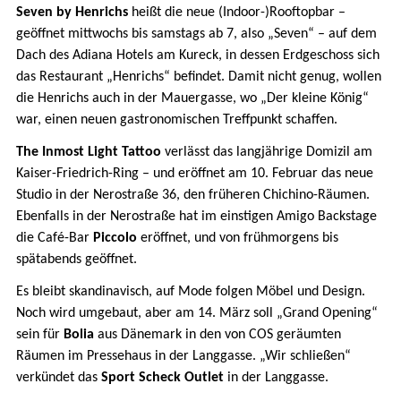
Seven by Henrichs
heißt die neue (Indoor-)Rooftopbar –
geöffnet mittwochs bis samstags ab 7, also „Seven“ – auf dem
Dach des Adiana Hotels am Kureck, in dessen Erdgeschoss sich
das Restaurant „Henrichs“ befindet. Damit nicht genug, wollen
die Henrichs auch in der Mauergasse, wo „Der kleine König“
war, einen neuen gastronomischen Treffpunkt schaffen.
The Inmost Light Tattoo
verlässt das langjährige Domizil am
Kaiser-Friedrich-Ring – und eröffnet am 10. Februar das neue
Studio in der Nerostraße 36, den früheren Chichino-Räumen.
Ebenfalls in der Nerostraße hat im einstigen Amigo Backstage
die Café-Bar
Piccolo
eröffnet, und von frühmorgens bis
spätabends geöffnet.
Es bleibt skandinavisch, auf Mode folgen Möbel und Design.
Noch wird umgebaut, aber am 14. März soll „Grand Opening“
sein für
Bolia
aus Dänemark in den von COS geräumten
Räumen im Pressehaus in der Langgasse. „Wir schließen“
verkündet das
Sport Scheck Outlet
in der Langgasse.