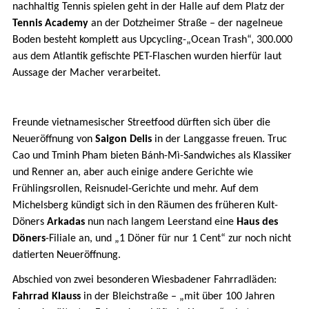
nachhaltig Tennis spielen geht in der Halle auf dem Platz der
Tennis Academy
an der Dotzheimer Straße – der nagelneue
Boden besteht komplett aus Upcycling-„Ocean Trash“, 300.000
aus dem Atlantik gefischte PET-Flaschen wurden hierfür laut
Aussage der Macher verarbeitet.
Freunde vietnamesischer Streetfood dürften sich über die
Neueröffnung von
Saigon Delis
in der Langgasse freuen. Truc
Cao und Tminh Pham bieten Bánh-Mì-Sandwiches als Klassiker
und Renner an, aber auch einige andere Gerichte wie
Frühlingsrollen, Reisnudel-Gerichte und mehr. Auf dem
Michelsberg kündigt sich in den Räumen des früheren Kult-
Döners
Arkadas
nun nach langem Leerstand eine
Haus des
Döners
-Filiale an, und „1 Döner für nur 1 Cent“ zur noch nicht
datierten Neueröffnung.
Abschied von zwei besonderen Wiesbadener Fahrradläden:
Fahrrad Klauss
in der Bleichstraße – „mit über 100 Jahren