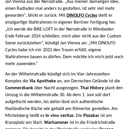
Jan Vienna aus der Nerostraße. „Aus meiner damaligen Idee,
einen Radladen mal anders zu gestalten, ist sehr viel mehr
geworden“, blickt er zurück. Mit
DINOLFO Cycles
stellt er
einzigartige Stahlrahmen in eigener Berliner Fertigung her.
„Ich werde die BIKE-LOFT in der Nerostraße in Wiesbaden
Ende Februar 2024 schließen, mich aber nicht aus der Custom
Szene zurückziehen“, kündigt Jan Vienna an: „Mit DINOLFO
Cycles habe ich mir 2022 den Traum erfüllt, eigene
Stahlrahmen bauen zu dürfen. Dem möchte ich mich jetzt noch
mehr zuwenden.“
An der Wilhelmstraße kündigt sich im Vier-Jahreszeiten-
Komplex die
Via Apotheke
an, am Dernschen Gelände ist die
Commerzbank
über Nacht ausgezogen.
Thai History
plant den
Umzug in die Wilhelmstraße 30. Ab dem 1. Juni soll dort
aufgetischt werden, bis dahin lässt sich authentische
thailändische Küche wie gehabt am Römertor genießen. Am
Michelsberg heißt es
In vino veritas
. Die
Pizzabar
ist am
Kranzplatz am Start.
Warhammer
ist in die Friedrichstraße