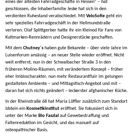
eines der ältesten Fahrradgeschäfte in Hessen“ – hat
geschlossen, die Inhaberfamilie Jeske hat sich in den
verdienten Ruhestand verabschiedet. Mit
VeloSofie
geht ein
sehr spezielles Fahrradgeschäft in der Hellmundstraße
verloren. Olaf Splittgerber hatte ihr ein Kleinod für Fans von
Kultmarken-Rennrädern und Designerstücke geschaffen.
Mit dem
Chutney´s
haben gute Bekannte – über viele Jahre im
Luisenforum ansässig – an neuer Stelle wieder eröffnet. Nicht
weit entfernt, nun in der Schwalbacher Straße 3 in den
früheren Molino-Räumen, mit verändertem Konzept – früher
eher Imbisscharakter, nun mehr Restaurantflair im gelungen
gestalteten Ambiente – und Mittagstisch-Angebot und mit –
daran hat sich nichts geändert – leckerster afghanischer Küche.
In der Rheinstraße 68 hat Maria Löffler zusätzlich zum Standort
Idstein ein
Kosmetikinstitut
eröffnet. Sie fokussiert sich in
unter der Marke
Bio Faszial
auf Gewebestraffung und
Faltenreduktion im Gesicht, und das manuell auf
osteopathischer Basis.