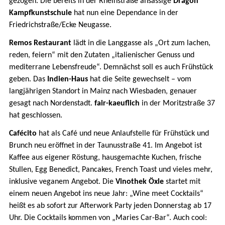
gezogen. Die bereits in der Rheinstraße ansässige
Dragon
Kampfkunstschule
hat nun eine Dependance in der
Friedrichstraße/Ecke Neugasse.
Remos Restaurant
lädt in die Langgasse als „Ort zum lachen,
reden, feiern“ mit den Zutaten „italienischer Genuss und
mediterrane Lebensfreude“. Demnächst soll es auch Frühstück
geben. Das
Indien-Haus
hat die Seite gewechselt – vom
langjährigen Standort in Mainz nach Wiesbaden, genauer
gesagt nach Nordenstadt.
fair-kaeuflich
in der Moritzstraße 37
hat geschlossen.
Cafécito
hat als Café und neue Anlaufstelle für Frühstück und
Brunch neu eröffnet in der Taunusstraße 41. Im Angebot ist
Kaffee aus eigener Röstung, hausgemachte Kuchen, frische
Stullen, Egg Benedict, Pancakes, French Toast und vieles mehr,
inklusive veganem Angebot. Die
Vinothek Öxle
startet mit
einem neuen Angebot ins neue Jahr: „Wine meet Cocktails“
heißt es ab sofort zur Afterwork Party jeden Donnerstag ab 17
Uhr. Die Cocktails kommen von „Maries Car-Bar“. Auch cool: