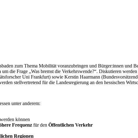
iesbaden zum Thema Mobilität voranzubringen und Bürger:innen und Bes
ion um die Frage „Was bremst die Verkehrswende?“. Diskutieren werden 
sforscher Uni Frankfurt) sowie Kerstin Haarmann (Bundesvorsitzende
rden stellvertretend für die Landesregierung an den hessischen Wirts
essen unter anderem:
werden können
öhere Frequenz
für den
Öffentlichen Verkehr
dlichen Regionen