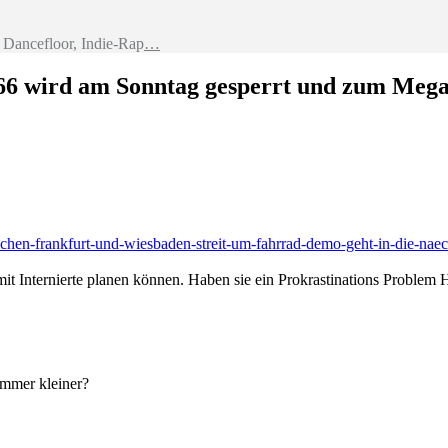
Dancefloor, Indie-Rap
…
 66 wird am Sonntag gesperrt und zum Mega
schen-frankfurt-und-wiesbaden-streit-um-fahrrad-demo-geht-in-die-na
it Internierte planen können. Haben sie ein Prokrastinations Problem 
ummer kleiner?