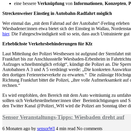
eine bessere
Verknüpfung
von
Informationen
,
Konzepten
,
P
Streckenweiser Einstieg in Autobahn-Radfahrt möglich
Wer einmal das „mit dem Fahrrad auf der Autobahn“-Feeling erleben u
Wiesbadener:innen etwa bietet sich der Einstieg in Wallau, Nordenst
hier
. Die Fahrgeschwindigkeit soll so sein, dass auch Untrainierte gu
Erheblichste Verkehrsbehinderungen für Kfz
Laut Mitteilung der Polizei Westhessen ist aufgrund der Sternfahrt 
Frankfurt bis zur Anschlussstelle Wiesbaden-Erbenheim in Fahrtricht
Aufzuges schnellstmöglich erfolgt“, kündigt die Polizei an. Die Spe
Autobahnen A 3 und A 5 verdrängt werde: „Die konkreten Auswirkunge
den dortigen Ferienreiseverkehr zu erwarten.“ Die zulässige Höchstg
Richtung Frankfurt bittet die Polizei, „ihre volle Aufmerksamkeit au
rechnen.“
Es wird empfohlen, den Bereich mit dem Auto weiträumig zu umfahren
sollten sich Verkehrsteilnehmer:innen über Beeinträchtigungen und S
den Twitter Kanal @Polizei_WH wird die Polizei am Sonntag über die
Sensor Veranstaltungs-Tipps: Wiesbaden dreht auf
6 Monaten ago
by
sensorWI
4 min read
No comments