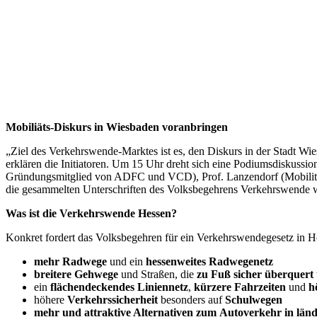
Mobiliäts-Diskurs in Wiesbaden voranbringen
„Ziel des Verkehrswende-Marktes ist es, den Diskurs in der Stadt W
erklären die Initiatoren. Um 15 Uhr dreht sich eine Podiumsdiskuss
Gründungsmitglied von ADFC und VCD), Prof. Lanzendorf (Mobilität
die gesammelten Unterschriften des Volksbegehrens Verkehrswende we
Was ist die Verkehrswende Hessen?
Konkret fordert das Volksbegehren für ein Verkehrswendegesetz in H
mehr Radwege
und ein
hessenweites Radwegenetz
breitere Gehwege
und Straßen, die
zu Fuß sicher überquert
ein
flächendeckendes Liniennetz
,
kürzere Fahrzeiten
und
h
höhere
Verkehrssicherheit
besonders auf
Schulwegen
mehr und attraktive Alternativen zum Autoverkehr in län