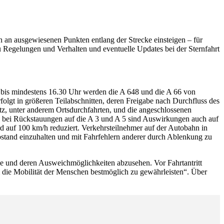
 an ausgewiesenen Punkten entlang der Strecke einsteigen – für
u Regelungen und Verhalten und eventuelle Updates bei der Sternfahrt
r bis mindestens 16.30 Uhr werden die A 648 und die A 66 von
olgt in größeren Teilabschnitten, deren Freigabe nach Durchfluss des
etz, unter anderem Ortsdurchfahrten, und die angeschlossenen
e bei Rückstauungen auf die A 3 und A 5 sind Auswirkungen auch auf
rd auf 100 km/h reduziert. Verkehrsteilnehmer auf der Autobahn in
sabstand einzuhalten und mit Fahrfehlern anderer durch Ablenkung zu
e und deren Ausweichmöglichkeiten abzusehen. Vor Fahrtantritt
m die Mobilität der Menschen bestmöglich zu gewährleisten“. Über