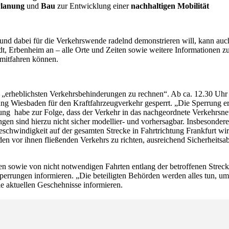
lanung
und
Bau
zur Entwicklung einer
nachhaltigen Mobilität
nd dabei für die Verkehrswende radelnd demonstrieren will, kann auch
adt, Erbenheim an – alle Orte und Zeiten sowie weitere Informationen z
t mitfahren können.
mit „erheblichsten Verkehrsbehinderungen zu rechnen“. Ab ca. 12.30 Uh
ung Wiesbaden für den Kraftfahrzeugverkehr gesperrt. „Die Sperrung erf
rrung habe zur Folge, dass der Verkehr in das nachgeordnete Verkehrsn
n sind hierzu nicht sicher modellier- und vorhersagbar. Insbesonder
eschwindigkeit auf der gesamten Strecke in Fahrtrichtung Frankfurt wi
f den vor ihnen fließenden Verkehrs zu richten, ausreichend Sicherheit
 sowie von nicht notwendigen Fahrten entlang der betroffenen Streck
perrungen informieren. „Die beteiligten Behörden werden alles tun, u
 aktuellen Geschehnisse informieren.