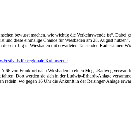
nschen bewusst machen, wie wichtig die Verkehrswende ist“. Dabei ge
t und diese einmalige Chance für Wiesbaden am 28. August nutzen“, hei
 an diesem Tag in Wiesbaden mit erwarteten Tausenden Radler:innen W
-Festivals für regionale Kulturszene
nd A 66 von Frankfurt nach Wiesbaden in einen Mega-Radweg verwande
 fahren. Dort werden sie sich in der Ludwig-Erhardt-Anlage versamme
en radeln, wo gegen 16 Uhr die Ankunft in der Reisinger-Anlage erwar