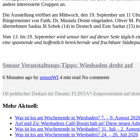
andere interessierte Gruppen an.
Die Ausstellung eröffnet am Mittwoch, den 19. September um 11 Uhr
Bürgermeister von Fatih, Dr. Mustafa Demir eingeladen. Oliver M. Pie
übernehmen Saskia Jil Sobek (14) in Deutsch und Enis Saritas (15) in
Vom 13. bis 19. September wird sensor hier auf dieser Seite täglich e
eine spannende und hoffentlich bereichernde und fruchtbare Städtepa
Sensor Veranstaltungs-Tipps: Wiesbaden dreht auf
6 Monaten ago
by
sensorWI
4 min read
No comments
Ob politischer Diskurs im Theater, FLINTA*-Empowerment auf dem 
Mehr Aktuell:
Was ist los am Wochenende in Wiesbaden? 7. – 9. August 202
Auf und Zu: Wiesbadens Café-Boom hält an! Diese neuen Adres
Was ist los am Wochenende in Wiesbaden? 31. Juli – 2. Augus
Was ist los am Wochenende in Wiesbaden? 24. – 26. Juli 2026