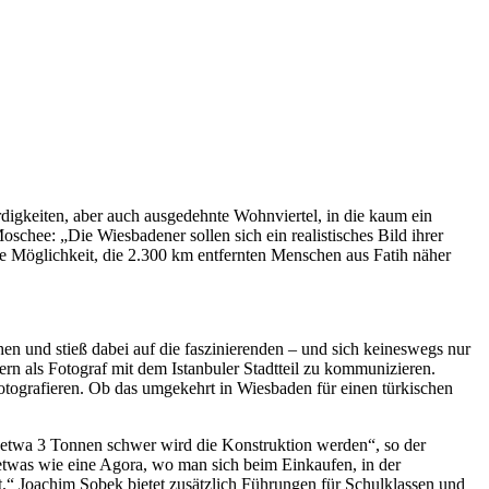
rdigkeiten, aber auch ausgedehnte Wohnviertel, in die kaum ein
oschee: „Die Wiesbadener sollen sich ein realistisches Bild ihrer
e Möglichkeit, die 2.300 km entfernten Menschen aus Fatih näher
hen und stieß dabei auf die faszinierenden – und sich keineswegs nur
rn als Fotograf mit dem Istanbuler Stadtteil zu kommunizieren.
fotografieren. Ob das umgekehrt in Wiesbaden für einen türkischen
nd etwa 3 Tonnen schwer wird die Konstruktion werden“, so der
 etwas wie eine Agora, wo man sich beim Einkaufen, in der
.“ Joachim Sobek bietet zusätzlich Führungen für Schulklassen und