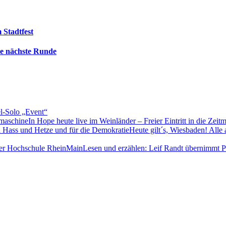
 Stadtfest
die nächste Runde
el-Solo „Event“
In Hope heute live im Weinländer – Freier Eintritt in die Zeit
Heute gilt´s, Wiesbaden! Alle
Lesen und erzählen: Leif Randt übernimmt 