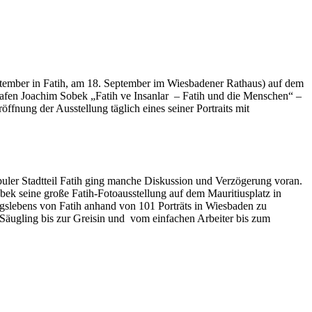
eptember in Fatih, am 18. September im Wiesbadener Rathaus) auf dem
ografen Joachim Sobek „Fatih ve Insanlar – Fatih und die Menschen“ –
ffnung der Ausstellung täglich eines seiner Portraits mit
buler Stadtteil Fatih ging manche Diskussion und Verzögerung voran.
bek seine große Fatih-Fotoausstellung auf dem Mauritiusplatz in
tagslebens von Fatih anhand von 101 Porträts in Wiesbaden zu
m Säugling bis zur Greisin und vom einfachen Arbeiter bis zum