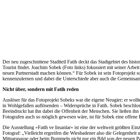
Der neu zugeschnittene Stadtteil Fatih deckt das Stadtgebiet des his
Tourist findet. Joachim Sobek (Foto links) fokussiert mit seiner Arbei
neuen Partnerstadt machen können.“ Für Sobek ist sein Fotoprojekt 
kennenzulernen und dabei die Unterschiede aber auch die Gemeinsam
Nicht über, sondern mit Fatih reden
Auslöser für das Fotoprojekt Sobeks war die eigene Neugier; er wollt
in Wohlgefallen auflösenden – Widersprüche in Fatih. Sobek beschloss
Beeindruckt hat ihn dabei die Offenheit der Menschen. Sie ließen ih
Fotografen auch so möglich gewesen wäre, ist für Sobek eine offene 
Die Ausstellung »Fatih ve Insanlar« ist eine der weltweit größten E
Fotograf: „Vielleicht ergreifen die Wiesbadener also die Gelegenhei
Mittagspause oder beim Bummeln nicht nur ein Bild von der neuen Pa