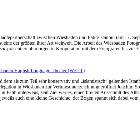
 Städtepartnerschaft zwischen Wiesbaden und Fatih/Istanbul (am 17. S
ist eine der größten ihrer Art weltweit. Die Arbeit des Wiesbaden Fot
sor
präsentiert ab morgen in Kooperation mit dem Fotografen bis zur Erö
Wiesbaden English Language Theater (WELT)
d dem als zum Teil sehr konservativ und „islamistisch“ geltenden Istan
Delegation in Wiesbaden zur Vertragsunterzeichnung eröffnet Joachim So
n Fatih unterwegs; sein Ziel war es, einen breiten Ausschnitt des All
en jeweils auch eine kleine Geschichte, der Bogen spannt sich dabei vo