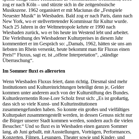
zog er nach Köln – und stürzte sich in die zeitgenössische
Musikszene. 1962 organisiert er mit Maciunas die „Festspiele
Neuester Musik“ in Wiesbaden. Bald zog er nach Paris, dann nach
New York, wo er stellvertretender Kommissar für Kultur wurde.
Nach 25 Jahren in der Weltmetropole kehrte er 1990 nach
Wiesbaden zurück, wo er bis heute im Westend lebt und arbeitet.
Die Verleihung des Wiesbadener Kulturpreises in diesem Jahr
kommentiert er im Gespräch so: „Damals, 1962, hätten sie uns am
liebsten im Rhein versenkt, heute bekommt man für Fluxus einen
Preis!“ Fluxus, sagt er, ist „offene Interpretation“, „ständige
Überraschung“.
Im Sommer fluxt es allerorten
Wenn Wiesbaden Fluxus feiert, dann richtig. Diesmal sind mehr
Institutionen und Kultureinrichtungen beteiligt denn je, Gelder
kommen unter anderem auch von der Kulturstiftung des Bundes.
Kulturdezernentin Rose-Lore Scholz freut sich: „Es ist großartig,
dass sich so viele Kunst- und Kulturinstitutionen
zusammengefunden haben. So konnte ein großes und vielfältiges
Kulturpaket zusammengestellt werden, in dessen Genuss nicht nur
die Bürger unserer Stadt kommen werden, sondern auch die vielen
Besucher.“ Und so fluxt es in Wiesbaden einen ganzen Sommer
lang, ab Juni geballt, mit Ausstellungen, Vorträgen, Performances,
Konzerten, Filmen, Lesungen, Theater sowie und Kinder- und