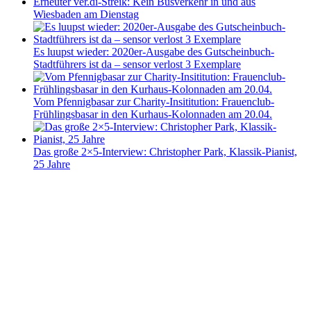
Erneuter ver.di-Streik: Kein Busverkehr in und aus
Wiesbaden am Dienstag
Es luupst wieder: 2020er-Ausgabe des Gutscheinbuch-
Stadtführers ist da – sensor verlost 3 Exemplare
Vom Pfennigbasar zur Charity-Insititution: Frauenclub-
Frühlingsbasar in den Kurhaus-Kolonnaden am 20.04.
Das große 2×5-Interview: Christopher Park, Klassik-Pianist,
25 Jahre