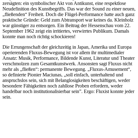
zersägten: ein symbolischer Akt von Antikunst, eine respektlose
Neudefinition des Kunstbegriffs. Das war der Sound zu einer neuen,
„fließenden“ Freiheit. Doch die Flügel-Performance hatte auch ganz
praktische Gründe: Geld zum Abtransport war keines da. Kleinholz
war günstiger zu entsorgen. Ein Beitrag der Hessenschau vom 22.
September 1962 zeigt ein irritiertes, verwirrtes Publikum. Damals
konnte man noch richtig schockieren!
Die Errungenschaft der gleichzeitig in Japan, Amerika und Europa
operierenden Fluxus-Bewegung ist vor allem ihr multimedialer
Ansatz: Musik, Performance, Bildende Kunst, Literatur und Theater
verschmolzen zum Gesamtkunstwerk. Ansonsten sagt Fluxus nicht
mehr als „fließen“: permanente Bewegung. „Fluxus-Amusement“,
so definierte Pionier Maciunas, „soll einfach, unterhaltend und
anspruchslos sein, sich mit Belanglosigkeiten beschäftigen, weder
besondere Fähigkeiten noch zahllose Proben erfordern, weder
handelbar noch institutionalisierbar sein”. Ergo: Fluxist konnte jeder
sein.