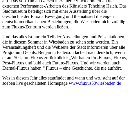
auf. Das von Tilman Gersch inszenierte Stück erinnert an die
extremen Performance-Arbeiten des Künstlers Tehching Hsieh. Das
Stadtmuseum beteiligt sich mit einer Ausstellung über die
Geschichte der Fluxus-Bewegung und thematisiert die engen
deutsch-amerikanischen Beziehungen, die Wiesbaden nicht zufällig
zum Fluxus-Zentrum werden ließen.
Und das alles ist nur ein Teil der Ausstellungen und Präsentationen,
die in diesem Sommer in Wiesbaden zu sehen sein werden. Ein
Veranstaltungsheft und die Webseite der Stadt informieren über alle
Programm-Details. Benjamin Patterson lächelt nachdenklich, wenn
er auf 50 Jahre Fluxus zurückblickt: „Wir hatten Pre-Fluxus, Fluxus,
Post-Fluxus und bald auch Future-Fluxus. Und wir werden auch
Eternal-Fluxus haben.“ Fluxus – eine Geschichte, die nie aufhört.
Was in diesem Jahr alles stattfindet und wann und wo, steht auf der
soeben live geschalteten Homepage
www.fluxus50wiesbaden.de