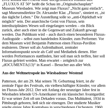
„FLUXUS AT 50“ heißt die Schau im „Originalschauplatz“
Museum Wiesbaden. Wie zeigt man Fluxus? „Nicht ganz einfach“,
sagt Museumsdirektor Dr. Alexander Klar. „Fluxus“, sinniert er, „ist
das tägliche Leben.“ Die Ausstellung solle so „anti-Objekthaft wir
möglich“ sein. Der anarchische Geist von Fluxus, sein
interdisziplinäres Wesen soll eingefangen werden – ein Blick
zurück, aber auch einer in die Gegenwart und Zukunft gewagt
werden. Das Publikum wird – auch durch einen besonderen Fluxus-
Audioguide – selbst zum handelnden Künstler, zum Performer. Vor
dem Museum wird Benjamin Patterson einen Fluxus-Pavillon
realisieren. Dieser soll als Aufenthaltsort, zentraler
Informationspunkt sowie als Café und Mediathek dienen. Hier
werden Performances stattfinden, hier soll man sich treffen, hier soll
Fluxus gefeiert werden. Man erwartet – zeitgleich zur
„dOCUMENTA(13)“ in Kassel – Besucher aus aller Welt.
Aus der Weltmetropole ins Wiesbadener Westend
Patterson, der am 29. Mai seinen 78. Geburtstag feiert, ist
die
zentrale Figur des Festivals, ein vielbeschäftigter Künstler, vor allem
im Fluxus-Jahr 2012. Der seit Anfang der neunziger Jahre fest in
Wiesbaden lebende US-Amerikaner ist ein klassischer Avantgardist:
Er war seiner Zeit oft um Dekaden voraus. Das Multitalent, 1934 in
Pittsburgh geboren, ließ sich nie einengen. Der studierte Musiker
spielte einige Jahre Kontrabass in verschiedenen Orchestern, 1960