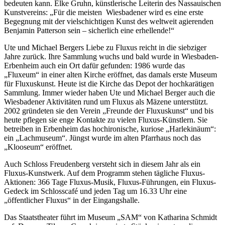
bedeuten kann. Elke Gruhn, künstlerische Leiterin des Nassauischen
Kunstvereins: „Für die meisten Wiesbadener wird es eine erste
Begegnung mit der vielschichtigen Kunst des weltweit agierenden
Benjamin Patterson sein – sicherlich eine erhellende!“
Ute und Michael Bergers Liebe zu Fluxus reicht in die siebziger
Jahre zurück. Ihre Sammlung wuchs und bald wurde in Wiesbaden-
Erbenheim auch ein Ort dafür gefunden: 1986 wurde das
„Fluxeum“ in einer alten Kirche eröffnet, das damals erste Museum
für Fluxuskunst. Heute ist die Kirche das Depot der hochkarätigen
Sammlung. Immer wieder haben Ute und Michael Berger auch die
Wiesbadener Aktivitäten rund um Fluxus als Mäzene unterstützt.
2002 gründeten sie den Verein „Freunde der Fluxuskunst“ und bis
heute pflegen sie enge Kontakte zu vielen Fluxus-Künstlern. Sie
betreiben in Erbenheim das hochironische, kuriose „Harlekinäum“:
ein „Lachmuseum“. Jüngst wurde im alten Pfarrhaus noch das
„Klooseum“ eröffnet.
Auch Schloss Freudenberg versteht sich in diesem Jahr als ein
Fluxus-Kunstwerk. Auf dem Programm stehen tägliche Fluxus-
Aktionen: 366 Tage Fluxus-Musik, Fluxus-Führungen, ein Fluxus-
Gedeck im Schlosscafé und jeden Tag um 16.33 Uhr eine
„öffentlicher Fluxus“ in der Eingangshalle.
Das Staatstheater führt im Museum „SAM“ von Katharina Schmidt