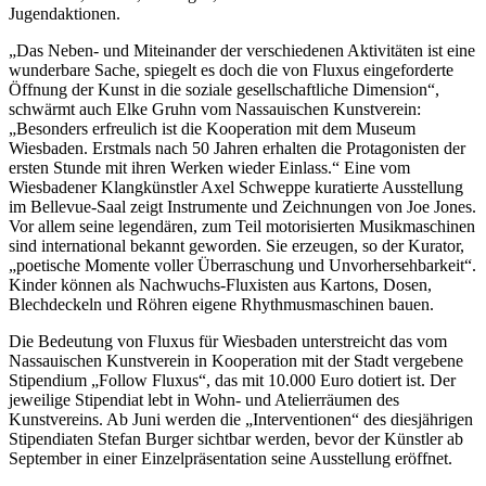
Jugendaktionen.
„Das Neben- und Miteinander der verschiedenen Aktivitäten ist eine
wunderbare Sache, spiegelt es doch die von Fluxus eingeforderte
Öffnung der Kunst in die soziale gesellschaftliche Dimension“,
schwärmt auch Elke Gruhn vom Nassauischen Kunstverein:
„Besonders erfreulich ist die Kooperation mit dem Museum
Wiesbaden. Erstmals nach 50 Jahren erhalten die Protagonisten der
ersten Stunde mit ihren Werken wieder Einlass.“ Eine vom
Wiesbadener Klangkünstler Axel Schweppe kuratierte Ausstellung
im Bellevue-Saal zeigt Instrumente und Zeichnungen von Joe Jones.
Vor allem seine legendären, zum Teil motorisierten Musikmaschinen
sind international bekannt geworden. Sie erzeugen, so der Kurator,
„poetische Momente voller Überraschung und Unvorhersehbarkeit“.
Kinder können als Nachwuchs-Fluxisten aus Kartons, Dosen,
Blechdeckeln und Röhren eigene Rhythmusmaschinen bauen.
Die Bedeutung von Fluxus für Wiesbaden unterstreicht das vom
Nassauischen Kunstverein in Kooperation mit der Stadt vergebene
Stipendium „Follow Fluxus“, das mit 10.000 Euro dotiert ist. Der
jeweilige Stipendiat lebt in Wohn- und Atelierräumen des
Kunstvereins. Ab Juni werden die „Interventionen“ des diesjährigen
Stipendiaten Stefan Burger sichtbar werden, bevor der Künstler ab
September in einer Einzelpräsentation seine Ausstellung eröffnet.