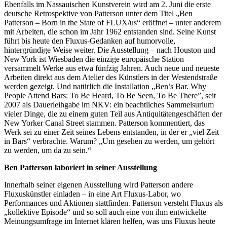
Ebenfalls im Nassauischen Kunstverein wird am 2. Juni die erste
deutsche Retrospektive von Patterson unter dem Titel „Ben
Patterson – Born in the State of FLUX/us“ eröffnet – unter anderem
mit Arbeiten, die schon im Jahr 1962 entstanden sind. Seine Kunst
führt bis heute den Fluxus-Gedanken auf humorvolle,
hintergründige Weise weiter. Die Ausstellung – nach Houston und
New York ist Wiesbaden die einzige europäische Station –
versammelt Werke aus etwa fünfzig Jahren. Auch neue und neueste
Arbeiten direkt aus dem Atelier des Künstlers in der Westendstraße
werden gezeigt. Und natürlich die Installation „Ben’s Bar. Why
People Attend Bars: To Be Heard, To Be Seen, To Be There”, seit
2007 als Dauerleihgabe im NKV: ein beachtliches Sammelsurium
vieler Dinge, die zu einem guten Teil aus Antiquitätengeschäften der
New Yorker Canal Street stammen. Patterson kommentiert, das
Werk sei zu einer Zeit seines Lebens entstanden, in der er „viel Zeit
in Bars“ verbrachte. Warum? „Um gesehen zu werden, um gehört
zu werden, um da zu sein.“
Ben Patterson laboriert in seiner Ausstellung
Innerhalb seiner eigenen Ausstellung wird Patterson andere
Fluxuskünstler einladen – in eine Art Fluxus-Labor, wo
Performances und Aktionen stattfinden. Patterson versteht Fluxus als
„kollektive Episode“ und so soll auch eine von ihm entwickelte
Meinungsumfrage im Internet klären helfen, was uns Fluxus heute