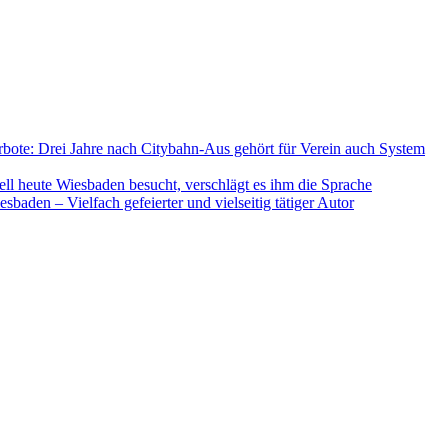
bote: Drei Jahre nach Citybahn-Aus gehört für Verein auch System
l heute Wiesbaden besucht, verschlägt es ihm die Sprache
sbaden – Vielfach gefeierter und vielseitig tätiger Autor