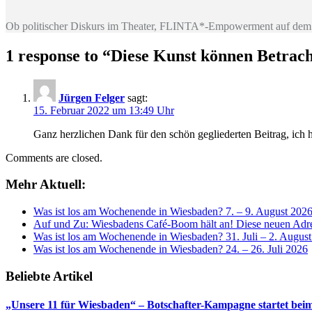
Ob politischer Diskurs im Theater, FLINTA*-Empowerment auf dem 
1 response to “
Diese Kunst können Betrach
Jürgen Felger
sagt:
15. Februar 2022 um 13:49 Uhr
Ganz herzlichen Dank für den schön gegliederten Beitrag, ich
Comments are closed.
Mehr Aktuell:
Was ist los am Wochenende in Wiesbaden? 7. – 9. August 202
Auf und Zu: Wiesbadens Café-Boom hält an! Diese neuen Adres
Was ist los am Wochenende in Wiesbaden? 31. Juli – 2. Augus
Was ist los am Wochenende in Wiesbaden? 24. – 26. Juli 2026
Beliebte Artikel
„Unsere 11 für Wiesbaden“ – Botschafter-Kampagne startet beim