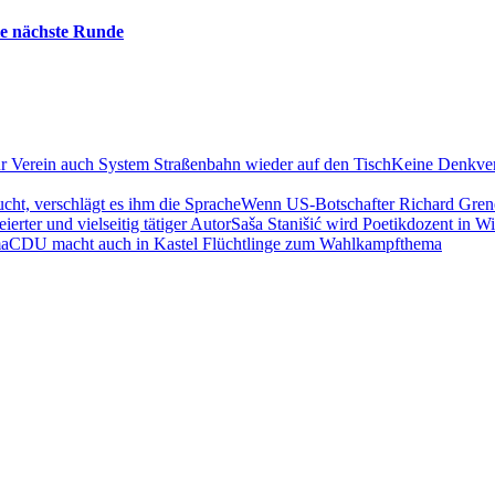
die nächste Runde
Keine Denkver
Wenn US-Botschafter Richard Grenel
Saša Stanišić wird Poetikdozent in Wie
CDU macht auch in Kastel Flüchtlinge zum Wahlkampfthema