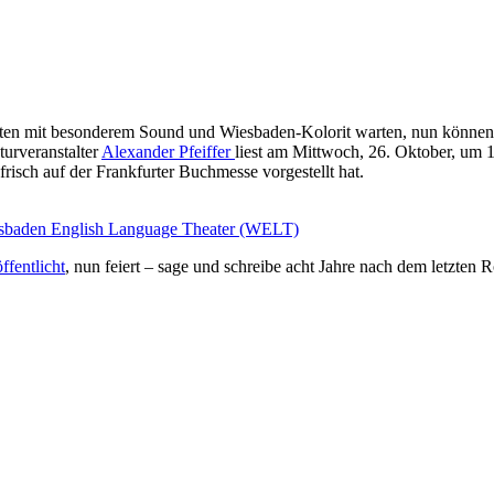
en mit besonderem Sound und Wiesbaden-Kolorit warten, nun können si
aturveranstalter
Alexander Pfeiffer
liest am Mittwoch, 26. Oktober, um 1
frisch auf der Frankfurter Buchmesse vorgestellt hat.
Wiesbaden English Language Theater (WELT)
ffentlicht
, nun feiert – sage und schreibe acht Jahre nach dem letzte