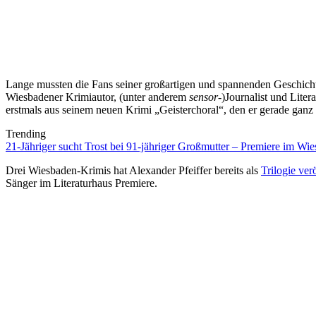
Lange mussten die Fans seiner großartigen und spannenden Geschicht
Wiesbadener Krimiautor, (unter anderem
sensor
-)Journalist und Liter
erstmals aus seinem neuen Krimi „Geisterchoral“, den er gerade ganz 
Trending
21-Jähriger sucht Trost bei 91-jähriger Großmutter – Premiere im 
Drei Wiesbaden-Krimis hat Alexander Pfeiffer bereits als
Trilogie verö
Sänger im Literaturhaus Premiere.