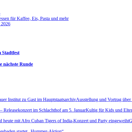
6
sen für Kaffee, Eis, Pasta und mehr
t 2026
 Stadtfest
die nächste Runde
Ausstellung und Vortrag über
Kultig für Kids und Elte
G
esbaden startet „Hummer-Aktion“