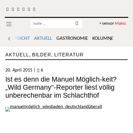
Zum Inhalt springen
Username
> sensor
Mainz
ÜBERSICHT
AKTUELL
GASTRONOMIE
KOLUMNE
POLITI
AKTUELL
,
BILDER
,
LITERATUR
20. April 2015
|
6
Ist es denn die Manuel Möglich-keit?
„Wild Germany“-Reporter liest völlig
unberechenbar im Schlachthof