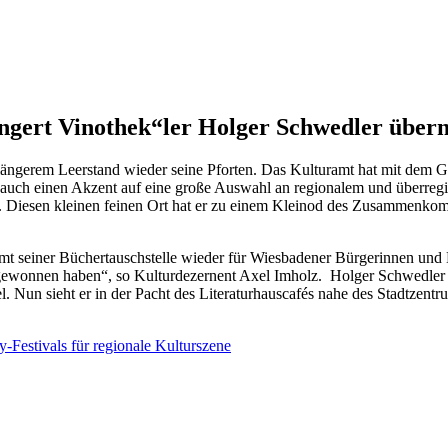
ngert Vinothek“ler Holger Schwedler übern
h längerem Leerstand wieder seine Pforten. Das Kulturamt hat mit dem
uch einen Akzent auf eine große Auswahl an regionalem und überregio
e. Diesen kleinen feinen Ort hat er zu einem Kleinod des Zusammenk
samt seiner Büchertauschstelle wieder für Wiesbadener Bürgerinnen und
wonnen haben“, so Kulturdezernent Axel Imholz. Holger Schwedler ist
. Nun sieht er in der Pacht des Literaturhauscafés nahe des Stadtzent
-Festivals für regionale Kulturszene