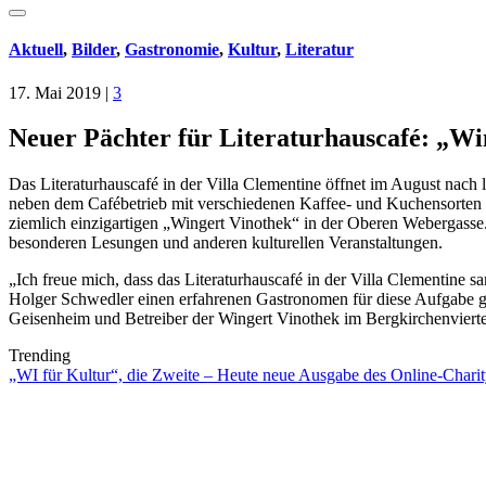
Aktuell
,
Bilder
,
Gastronomie
,
Kultur
,
Literatur
17. Mai 2019
|
3
Neuer Pächter für Literaturhauscafé: „Wi
Das Literaturhauscafé in der Villa Clementine öffnet im August nac
neben dem Cafébetrieb mit verschiedenen Kaffee- und Kuchensorten a
ziemlich einzigartigen „Wingert Vinothek“ in der Oberen Webergass
besonderen Lesungen und anderen kulturellen Veranstaltungen.
„Ich freue mich, dass das Literaturhauscafé in der Villa Clementine 
Holger Schwedler einen erfahrenen Gastronomen für diese Aufgabe ge
Geisenheim und Betreiber der Wingert Vinothek im Bergkirchenviertel
Trending
„WI für Kultur“, die Zweite – Heute neue Ausgabe des Online-Charity