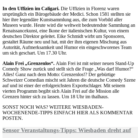
In den Uffizien im Caligari.
Die Uffizien in Florenz waren
ursprünglich ein Bürogebäude der Medici. Schon 1581 stellten sie
hier ihre legendäre Kunstsammlung aus, die zum Vorbild aller
Museen wurde. Heute wird die weltweit bedeutendste Sammlung an
Renaissancekunst, eine Ikone der italienischen Kultur, von einem
deutschen Direktor geleitet. Eike Schmidt wirbt um Sponsoren,
gestaltet Räume neu und hat, mit der ihm eigenen Mischung aus
Autorität, Aufmerksamkeit und Humor ein eingeschworenes Team
um sich geschart. Um 17.30 Uhr.
Alain Frei „Grenzenlos“.
Alain Frei ist mit seiner neuen Stand-Up
Comedy Show zurück und stellt sich die Frage „Was darf Humor?“
Alles! Ganz nach dem Motto: Grenzenlos!? Der gebürtige
Schweizer Comedian mischt seit Jahren die deutsche Comedy Szene
auf und ist einer der erfolgreichsten Exportschlager. Mit seinem
vierten Programm begibt sich Alain Frei auf die Mission alle
Grenzen hinter sich zu lassen. Um 18 Uhr im thalhaus.
SONST NOCH WAS? WEITERE WIESBADEN-
WOCHENENDE-TIPPS EINFACH HIER ALS KOMMENTAR
POSTEN.
Sensor Veranstaltungs-Tipps: Wiesbaden dreht auf