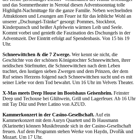
und das Sommertheater in Nerotal diesen Adventssonntag tolle
Highlight-Nachmittage für die ganze Familie. Neben wechselnden
Attraktionen und Lesungen am Feuer ist für das leibliche Wohl an
unserer „Dschungel-Tränke“ gesorgt: Pommes, Stockbrot,
Kinderpunsch und heißer Apfelwein wärmen Leib und Seele.
Kommt vorbei und genießt die Faszination des Dschungels in der
Adventszeit. Der Eintritt erfolgt auf Spendenbasis. Von 15 bis 19
Uhr.
Schneewittchen & die 7 Zwerge.
Wer kennt sie nicht, die
Geschichte von der schönen Königstochter Schneewittchen, ihrer
neidischen Stiefmutter, die Schneewittchen nach dem Leben
trachtet, den lustigen sieben Zwergen und dem Prinzen, der dem
Ruf seines Herzens folgend nach Schneewittchen sucht und es mit
seiner Liebe vor dem Tod bewahrt. Um 16 Uhr im Velvets Theater.
X-Mas meets Deep House im Bootshaus Geisenheim.
Feinster
Deep und Techouse bei Glühwein, Grill und Lagerfeuer. Ab 16 Uhr
mit Tay Düz und Peter Latino von AZUD.
Kammerkonzert in der Casino-Gesellschaft.
Auf ein
Kammerkonzert mit dem Auryn Quartett und Ib Hausmann
(Klarinette) können Musikfreunde sich in der Casino-Gesellschaft
freuen. Auf dem Programm stehen Werke von Haydn, Dvořák und
Mozart. Um 17 Uhr.