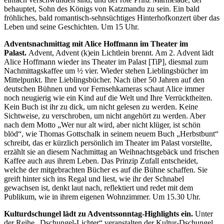
behauptet, Sohn des Königs von Katzmandu zu sein. Ein bald
fröhliches, bald romantisch-sehnsüchtiges Hinterhofkonzert über das
Leben und seine Geschichten. Um 15 Uhr.
Adventsnachmittag mit Alice Hoffmann im Theater im
Palast.
Advent, Advent (k)ein Lichtlein brennt. Am 2. Advent lädt
Alice Hoffmann wieder ins Theater im Palast [TiP], diesmal zum
Nachmittagskaffee um ½ vier. Wieder stehen Lieblingsbücher im
Mittelpunkt. Ihre Lieblingsbücher. Nach über 50 Jahren auf den
deutschen Bühnen und vor Fernsehkameras schaut Alice immer
noch neugierig wie ein Kind auf die Welt und Ihre Verrücktheiten.
Kein Buch ist ihr zu dick, um nicht gelesen zu werden. Keine
Sichtweise, zu verschroben, um nicht angehört zu werden. Aber
nach dem Motto „Wer nur alt wird, aber nicht klüger, ist schön
blöd“, wie Thomas Gottschalk in seinem neuem Buch „Herbstbunt“
schreibt, das er kürzlich persönlich im Theater im Palast vorstellte,
erzählt sie an diesem Nachmittag an Weihnachtsgebäck und frischen
Kaffee auch aus ihrem Leben. Das Prinzip Zufall entscheidet,
welche der mitgebrachten Bücher es auf die Bühne schaffen. Sie
greift hinter sich ins Regal und liest, wie ihr der Schnabel
gewachsen ist, denkt laut nach, reflektiert und redet mit dem
Publikum, wie in ihrem eigenen Wohnzimmer. Um 15.30 Uhr.
Kulturdschungel lädt zu Adventssonntag-Highlights ein.
Unter
der Reihe „Dschungel-Lichter“ veranstalten der Kultur-Dschungel