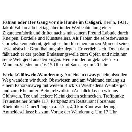
Fabian oder Der Gang vor die Hunde im Caligari.
Berlin, 1931.
Jakob Fabian arbeitet tagsüber in der Werbeabteilung einer
Zigarettenfabrik und driftet nachts mit seinem Freund Labude durch
Kneipen, Bordelle und Kunstateliers. Als Fabian die selbstbewusste
Cornelia kennenlernt, gelingt es ihm für einen kurzen Moment seine
pessimistische Grundhaltung abzulegen. Er verliebt sich. Doch dann
fällt auch er der großen Entlassungswelle zum Opfer, und nicht nur
seine Welt gerät aus den Fugen. Heute in der ungekürzten176-
Minuten-Version um 16.15 Uhr und Samstag um 20 Uhr.
Fackel-Glühwein-Wanderung.
Auf einem etwas geheimnisvollen
Weg wandern wir durch Obstwiesen und am Waldrand entlang zu
einem Panoramaweg mit weitem Blick zu Wiesbadens Weinbergen
und zum Rheinufer. Beim reizvollsten Ausblick lassen wir uns
Glühwein, Tee und leckere Kleinigkeiten schmecken. Treffpunkt:
Frauensteiner Straße 117, Parkplatz am Restaurant Forsthaus
Rheinblick. Dauer/Länge: ca. 2,5 h, 4,0 km Rundwanderung.
Anmeldeschluss: bis zum Vortag der Wanderung. Um 17 Uhr.