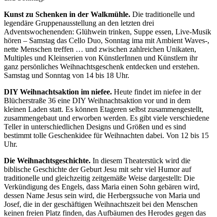
Kunst zu Schenken in der Walkmühle.
Die traditionelle und
legendäre Gruppenausstellung an den letzten drei
Adventswochenenden: Glühwein trinken, Suppe essen, Live-Musik
hören – Samstag das Cello Duo, Sonntag ima mit Ambient Waves-,
nette Menschen treffen … und zwischen zahlreichen Unikaten,
Multiples und Kleinserien von KünstlerInnen und Künstlern ihr
ganz persönliches Weihnachtsgeschenk entdecken und erstehen.
Samstag und Sonntag von 14 bis 18 Uhr.
DIY Weihnachtsaktion im niefee.
Heute findet im niefee in der
Blücherstraße 36 eine DIY Weihnachtsaktion vor und in dem
kleinen Laden statt. Es können Etageren selbst zusammengestellt,
zusammengebaut und erworben werden. Es gibt viele verschiedene
Teller in unterschiedlichen Designs und Größen und es sind
bestimmt tolle Geschenkidee für Weihnachten dabei. Von 12 bis 15
Uhr.
Die Weihnachtsgeschichte.
In diesem Theaterstück wird die
biblische Geschichte der Geburt Jesu mit sehr viel Humor auf
traditionelle und gleichzeitig zeitgemäße Weise dargestellt: Die
Verkündigung des Engels, dass Maria einen Sohn gebären wird,
dessen Name Jesus sein wird, die Herbergssuche von Maria und
Josef, die in der geschäftigen Weihnachtszeit bei den Menschen
keinen freien Platz finden, das Aufbäumen des Herodes gegen das