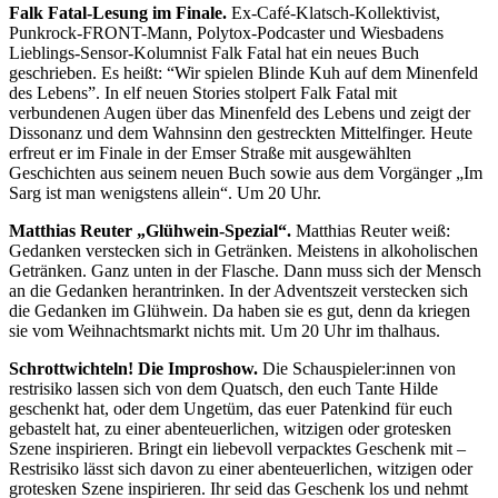
Falk Fatal-Lesung im Finale.
Ex-Café-Klatsch-Kollektivist,
Punkrock-FRONT-Mann, Polytox-Podcaster und Wiesbadens
Lieblings-Sensor-Kolumnist Falk Fatal hat ein neues Buch
geschrieben. Es heißt: “Wir spielen Blinde Kuh auf dem Minenfeld
des Lebens”. In elf neuen Stories stolpert Falk Fatal mit
verbundenen Augen über das Minenfeld des Lebens und zeigt der
Dissonanz und dem Wahnsinn den gestreckten Mittelfinger. Heute
erfreut er im Finale in der Emser Straße mit ausgewählten
Geschichten aus seinem neuen Buch sowie aus dem Vorgänger „Im
Sarg ist man wenigstens allein“. Um 20 Uhr.
Matthias Reuter „Glühwein-Spezial“.
Matthias Reuter weiß:
Gedanken verstecken sich in Getränken. Meistens in alkoholischen
Getränken. Ganz unten in der Flasche. Dann muss sich der Mensch
an die Gedanken herantrinken. In der Adventszeit verstecken sich
die Gedanken im Glühwein. Da haben sie es gut, denn da kriegen
sie vom Weihnachtsmarkt nichts mit. Um 20 Uhr im thalhaus.
Schrottwichteln! Die Improshow.
Die Schauspieler:innen von
restrisiko lassen sich von dem Quatsch, den euch Tante Hilde
geschenkt hat, oder dem Ungetüm, das euer Patenkind für euch
gebastelt hat, zu einer abenteuerlichen, witzigen oder grotesken
Szene inspirieren. Bringt ein liebevoll verpacktes Geschenk mit –
Restrisiko lässt sich davon zu einer abenteuerlichen, witzigen oder
grotesken Szene inspirieren. Ihr seid das Geschenk los und nehmt