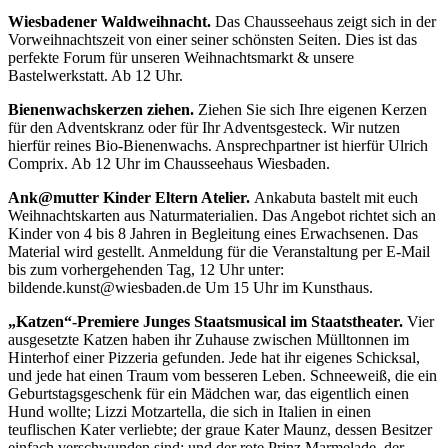
Wiesbadener Waldweihnacht.
Das Chausseehaus zeigt sich in der
Vorweihnachtszeit von einer seiner schönsten Seiten. Dies ist das
perfekte Forum für unseren Weihnachtsmarkt & unsere
Bastelwerkstatt. Ab 12 Uhr.
Bienenwachskerzen ziehen.
Ziehen Sie sich Ihre eigenen Kerzen
für den Adventskranz oder für Ihr Adventsgesteck. Wir nutzen
hierfür reines Bio-Bienenwachs. Ansprechpartner ist hierfür Ulrich
Comprix. Ab 12 Uhr im Chausseehaus Wiesbaden.
Ank@mutter Kinder Eltern Atelier.
Ankabuta bastelt mit euch
Weihnachtskarten aus Naturmaterialien. Das Angebot richtet sich an
Kinder von 4 bis 8 Jahren in Begleitung eines Erwachsenen. Das
Material wird gestellt. Anmeldung für die Veranstaltung per E-Mail
bis zum vorhergehenden Tag, 12 Uhr unter:
bildende.kunst@wiesbaden.de Um 15 Uhr im Kunsthaus.
„Katzen“-Premiere Junges Staatsmusical im Staatstheater.
Vier
ausgesetzte Katzen haben ihr Zuhause zwischen Mülltonnen im
Hinterhof einer Pizzeria gefunden. Jede hat ihr eigenes Schicksal,
und jede hat einen Traum vom besseren Leben. Schneeweiß, die ein
Geburtstagsgeschenk für ein Mädchen war, das eigentlich einen
Hund wollte; Lizzi Motzartella, die sich in Italien in einen
teuflischen Kater verliebte; der graue Kater Maunz, dessen Besitzer
einfach verschwunden sind; und der rote Prinz Marmelade, der