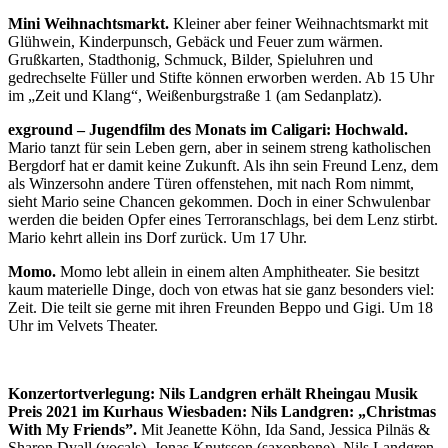
Mini Weihnachtsmarkt.
Kleiner aber feiner Weihnachtsmarkt mit
Glühwein, Kinderpunsch, Gebäck und Feuer zum wärmen.
Grußkarten, Stadthonig, Schmuck, Bilder, Spieluhren und
gedrechselte Füller und Stifte können erworben werden. Ab 15 Uhr
im „Zeit und Klang“, Weißenburgstraße 1 (am Sedanplatz).
exground – Jugendfilm des Monats im Caligari: Hochwald.
Mario tanzt für sein Leben gern, aber in seinem streng katholischen
Bergdorf hat er damit keine Zukunft. Als ihn sein Freund Lenz, dem
als Winzersohn andere Türen offenstehen, mit nach Rom nimmt,
sieht Mario seine Chancen gekommen. Doch in einer Schwulenbar
werden die beiden Opfer eines Terroranschlags, bei dem Lenz stirbt.
Mario kehrt allein ins Dorf zurück. Um 17 Uhr.
Momo.
Momo lebt allein in einem alten Amphitheater. Sie besitzt
kaum materielle Dinge, doch von etwas hat sie ganz besonders viel:
Zeit. Die teilt sie gerne mit ihren Freunden Beppo und Gigi. Um 18
Uhr im Velvets Theater.
Konzertortverlegung: Nils Landgren erhält Rheingau Musik
Preis 2021 im Kurhaus Wiesbaden:
Nils Landgren: „Christmas
With My Friends”.
Mit Jeanette Köhn, Ida Sand, Jessica Pilnäs &
Sharon Dyall (vocals), Jonas Knutsson (saxophone), Nils Landgren