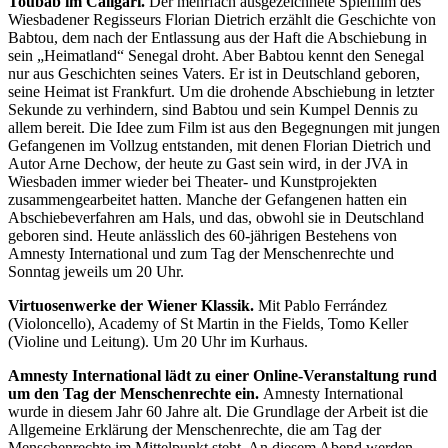
Toubab im Caligari.
Der mehrfach ausgezeichnete Spielfilm des
Wiesbadener Regisseurs Florian Dietrich erzählt die Geschichte von
Babtou, dem nach der Entlassung aus der Haft die Abschiebung in
sein „Heimatland“ Senegal droht. Aber Babtou kennt den Senegal
nur aus Geschichten seines Vaters. Er ist in Deutschland geboren,
seine Heimat ist Frankfurt. Um die drohende Abschiebung in letzter
Sekunde zu verhindern, sind Babtou und sein Kumpel Dennis zu
allem bereit. Die Idee zum Film ist aus den Begegnungen mit jungen
Gefangenen im Vollzug entstanden, mit denen Florian Dietrich und
Autor Arne Dechow, der heute zu Gast sein wird, in der JVA in
Wiesbaden immer wieder bei Theater- und Kunstprojekten
zusammengearbeitet hatten. Manche der Gefangenen hatten ein
Abschiebeverfahren am Hals, und das, obwohl sie in Deutschland
geboren sind. Heute anlässlich des 60-jährigen Bestehens von
Amnesty International und zum Tag der Menschenrechte und
Sonntag jeweils um 20 Uhr.
Virtuosenwerke der Wiener Klassik.
Mit Pablo Ferrández
(Violoncello), Academy of St Martin in the Fields, Tomo Keller
(Violine und Leitung). Um 20 Uhr im Kurhaus.
Amnesty International lädt zu einer Online-Veranstaltung rund
um den Tag der Menschenrechte ein.
Amnesty International
wurde in diesem Jahr 60 Jahre alt. Die Grundlage der Arbeit ist die
Allgemeine Erklärung der Menschenrechte, die am Tag der
Menschenrechte im Mittelpunkt steht. An diesem Abend werden