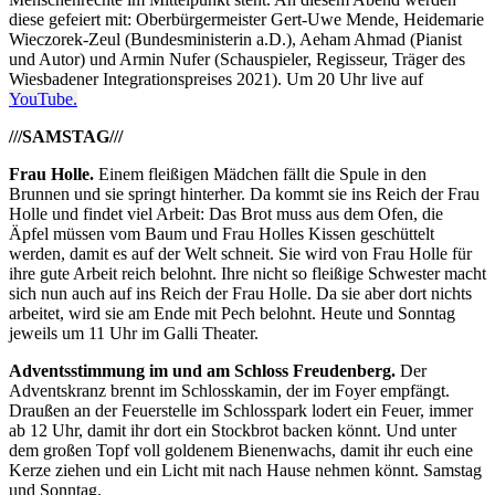
diese gefeiert mit: Oberbürgermeister Gert-Uwe Mende, Heidemarie
Wieczorek-Zeul (Bundesministerin a.D.), Aeham Ahmad (Pianist
und Autor) und Armin Nufer (Schauspieler, Regisseur, Träger des
Wiesbadener Integrationspreises 2021). Um 20 Uhr live auf
YouTube.
///SAMSTAG///
Frau Holle.
Einem fleißigen Mädchen fällt die Spule in den
Brunnen und sie springt hinterher. Da kommt sie ins Reich der Frau
Holle und findet viel Arbeit: Das Brot muss aus dem Ofen, die
Äpfel müssen vom Baum und Frau Holles Kissen geschüttelt
werden, damit es auf der Welt schneit. Sie wird von Frau Holle für
ihre gute Arbeit reich belohnt. Ihre nicht so fleißige Schwester macht
sich nun auch auf ins Reich der Frau Holle. Da sie aber dort nichts
arbeitet, wird sie am Ende mit Pech belohnt. Heute und Sonntag
jeweils um 11 Uhr im Galli Theater.
Adventsstimmung im und am Schloss Freudenberg.
Der
Adventskranz brennt im Schlosskamin, der im Foyer empfängt.
Draußen an der Feuerstelle im Schlosspark lodert ein Feuer, immer
ab 12 Uhr, damit ihr dort ein Stockbrot backen könnt. Und unter
dem großen Topf voll goldenem Bienenwachs, damit ihr euch eine
Kerze ziehen und ein Licht mit nach Hause nehmen könnt. Samstag
und Sonntag.