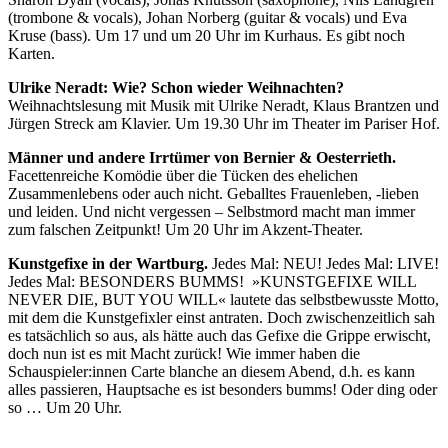
(trombone & vocals), Johan Norberg (guitar & vocals) und Eva
Kruse (bass). Um 17 und um 20 Uhr im Kurhaus. Es gibt noch
Karten.
Ulrike Neradt: Wie? Schon wieder Weihnachten?
Weihnachtslesung mit Musik mit Ulrike Neradt, Klaus Brantzen und
Jürgen Streck am Klavier. Um 19.30 Uhr im Theater im Pariser Hof.
Männer und andere Irrtümer von Bernier & Oesterrieth.
Facettenreiche Komödie über die Tücken des ehelichen
Zusammenlebens oder auch nicht. Geballtes Frauenleben, -lieben
und leiden. Und nicht vergessen – Selbstmord macht man immer
zum falschen Zeitpunkt! Um 20 Uhr im Akzent-Theater.
Kunstgefixe in der Wartburg.
Jedes Mal: NEU! Jedes Mal: LIVE!
Jedes Mal: BESONDERS BUMMS! »KUNSTGEFIXE WILL
NEVER DIE, BUT YOU WILL« lautete das selbstbewusste Motto,
mit dem die Kunstgefixler einst antraten. Doch zwischenzeitlich sah
es tatsächlich so aus, als hätte auch das Gefixe die Grippe erwischt,
doch nun ist es mit Macht zurück! Wie immer haben die
Schauspieler:innen Carte blanche an diesem Abend, d.h. es kann
alles passieren, Hauptsache es ist besonders bumms! Oder ding oder
so … Um 20 Uhr.