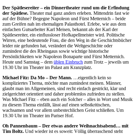
Der Spätlesereiter – ein Dinnertheater rund um die Erfindung
der Spätlese.
Theater mal ganz anders erleben. Mittendrin fast wie
auf der Bühne? Begegne Napoleon und Fürst Metternich – beide
zum Greifen nah im ehemaligen Palasthotel. Erlebe, wie aus dem
einfachen Gutsarbeiter Karl Meisen, bekannt als der Karl der
Spätlesereiter, ein einﬂussloser Hofkapellmeister wird. Politische
Wirren, eine bedeutende Frau, die den Weg in die Geschichtsbücher
leider nie gefunden hat, verändert die Weltgeschichte oder
zumindest die des Rheingaus sowie wichtige historische
Persönlichkeiten wie Napoleon Bonaparte und Fürst Metternich.
Heute und Samstag – dem
üblen Einbruch
zum Trotz – jeweils um
19.30 Uhr im Theater im Palast am Kranzplatz.
Michael Fitz: Da Mo – Der Mann.
…eigentlich kein so
kompliziertes Thema, möchte man zumindest meinen. Männer,
glaubt man im Allgemeinen, sind recht einfach gestrickt, klar und
zielgerichtet orientiert und daher problemlos zufrieden zu stellen.
Was Michael Fitz – eben auch ein Solcher – alles in Wort und Musik
zu diesem Thema einfällt, lässt auf einen selbstkritischen,
wachsamen und vor allem unbestechlichen Geist schließen. Um
19.30 Uhr im Theater im Pariser Hof.
Oh Pannenbaum – Der etwas andere Weihnachtsabend… mit
Tim Boltz.
Und wieder ist es soweit: Völlig überraschend steht