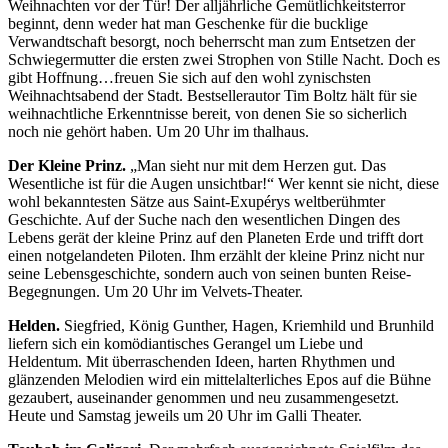
Weihnachten vor der Tür! Der alljährliche Gemütlichkeitsterror
beginnt, denn weder hat man Geschenke für die bucklige
Verwandtschaft besorgt, noch beherrscht man zum Entsetzen der
Schwiegermutter die ersten zwei Strophen von Stille Nacht. Doch es
gibt Hoffnung…freuen Sie sich auf den wohl zynischsten
Weihnachtsabend der Stadt. Bestsellerautor Tim Boltz hält für sie
weihnachtliche Erkenntnisse bereit, von denen Sie so sicherlich
noch nie gehört haben. Um 20 Uhr im thalhaus.
Der Kleine Prinz.
„Man sieht nur mit dem Herzen gut. Das
Wesentliche ist für die Augen unsichtbar!“ Wer kennt sie nicht, diese
wohl bekanntesten Sätze aus Saint-Exupérys weltberühmter
Geschichte. Auf der Suche nach den wesentlichen Dingen des
Lebens gerät der kleine Prinz auf den Planeten Erde und trifft dort
einen notgelandeten Piloten. Ihm erzählt der kleine Prinz nicht nur
seine Lebensgeschichte, sondern auch von seinen bunten Reise-
Begegnungen. Um 20 Uhr im Velvets-Theater.
Helden.
Siegfried, König Gunther, Hagen, Kriemhild und Brunhild
liefern sich ein komödiantisches Gerangel um Liebe und
Heldentum. Mit überraschenden Ideen, harten Rhythmen und
glänzenden Melodien wird ein mittelalterliches Epos auf die Bühne
gezaubert, auseinander genommen und neu zusammengesetzt.
Heute und Samstag jeweils um 20 Uhr im Galli Theater.