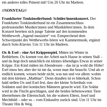
ein anderes tolles Präsent mit! Um 20 Uhr im Marleen.
///SONNTAG///
Frankfurter Tonkünstlerbund: Schüler/innenkonzert.
Der
Frankfurter Tonkünstlerbund ist ein Zusammenschluss
professioneller Musiker:innen und Musiklehrer:innen. In dem
Konzert bereiten sich junge Talente auf den kommenden
Wettbewerb „Jugend musiziert“ vor. Entsprechend dem
Schwerpunkt des Wettbewerbs hören wir Kammermusik, ergänzt
durch Solo-Klavier. Um 11 Uhr im Marleen.
Ox & Esel – eine Art Krippenspiel.
Mitten im Winter in
Bethlehem. Ox kommt von der Arbeit nach Hause in seinen Stall –
und da liegt doch tatsächlich ein kleines lebendiges Etwas in seiner
Krippe. Ein Kind mitten im Abendessen – das ist ja wohl die Höhe!
Esel muss her, aber der ist nie da, wenn man ihn braucht. Und als er
endlich kommt, wissen beide nicht, was tun und vor allem: wohin
mit dem kleinen „Matthias“. Denn draußen ist es bitterkalt. Schon
bald stellen Ox und Esel fest, dass der kleine Schreihals von
Soldaten und drei komischen Männern gesucht wird. Ein Soldat
wird in die Flucht geschlagen, und die beiden liebenswerten Tiere
übernehmen die Elternschaft, bis die wahren Eltern, Josef und
Mechthild – oder so – vom Einkaufen zurück sind. Um 11 Uhr im
Theater Hin & Weg.