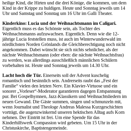
heilige Kind, die Hirten und die drei Könige, die kommen, um dem
Kind in der Krippe zu huldigen. Heute und Sonntag jeweils um 14
Uhr und Samstag und Sonntag um 16 Uhr im Galli Theater.
Kinderkino: Lucia und der Weihnachtsmann im Caligari.
Eigentlich muss es das Schönste sein, als Tochter des
Weihnachtsmanns aufzuwachsen. Eigentlich. Denn wie die 12-
jährige Lucia feststellen muss, ist auch im Winterwunderwald im
nördlichsten Norden Grönlands die Gleichberechtigung noch nicht
angekommen. Dabei wünscht sie sich nichts sehnlicher, als der
nächste Weihnachtsmann (oder eben: die nächste Weihnachtsfrau)
zu werden, was allerdings ausschließlich männlichen Schülern
vorbehalten ist. Heute und Sonntag jeweils um 14.30 Uhr.
Lacht hoch die Tür.
Einerseits soll der Advent kuschelig
romantisch und besinnlich sein. Andrerseits raubt das „Fest der
Familie“ vielen den letzten Nerv. Ein Klavier-Virtuose und ein
sonorer „Vorleser“-Moderator garantieren dagegen Entspannung
pur. Bei Gospelhymnen, Jazz-Klassikern und Weihnachtsliedern im
neuen Gewand. Die Gäste summen, singen und schmunzeln mit,
wenn Journalist und Theologe Andreas Malessa Kurzgeschichten
vorträgt, die augenzwinkernd unseren hektischen Alltag aufs Korn
nehmen. Der Eintritt ist frei. Um eine Spende für das
Kinderhilfswerk Compassion wird gebeten. Um 15 Uhr in der
Christuskirche, Baptistengemeinde.