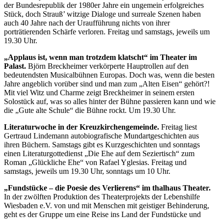
der Bundesrepublik der 1980er Jahre ein ungemein erfolgreiches
Stück, doch Strauß’ witzige Dialoge und surreale Szenen haben
auch 40 Jahre nach der Uraufführung nichts von ihrer
porträtierenden Schärfe verloren. Freitag und samstags, jeweils um
19.30 Uhr.
„Applaus ist, wenn man trotzdem klatscht“ im Theater im
Palast.
Björn Breckheimer verkörperte Hauptrollen auf den
bedeutendsten Musicalbühnen Europas. Doch was, wenn die besten
Jahre angeblich vorüber sind und man zum „Alten Eisen“ gehört?!
Mit viel Witz und Charme zeigt Breckheimer in seinem ersten
Solostück auf, was so alles hinter der Bühne passieren kann und wie
die „Gute alte Schule“ die Bühne rockt. Um 19.30 Uhr.
Literaturwoche in der Kreuzkirchengemeinde.
Freitag liest
Gertraud Lindemann autobiografische Mundartgeschichten aus
ihren Büchern. Samstags gibt es Kurzgeschichten und sonntags
einen Literaturgottedienst „Die Ehe auf dem Seziertisch“ zum
Roman „Glückliche Ehe“ von Rafael Yglesias. Freitag und
samstags, jeweils um 19.30 Uhr, sonntags um 10 Uhr.
„Fundstücke – die Poesie des Verlierens“ im thalhaus Theater.
In der zwölften Produktion des Theaterprojekts der Lebenshilfe
Wiesbaden e.V. von und mit Menschen mit geistiger Behinderung,
geht es der Gruppe um eine Reise ins Land der Fundstücke und