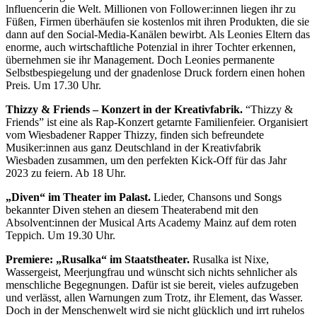
lnfluencerin die Welt. Millionen von Follower:innen liegen ihr zu
Füßen, Firmen überhäufen sie kostenlos mit ihren Produkten, die sie
dann auf den Social-Media-Kanälen bewirbt. Als Leonies Eltern das
enorme, auch wirtschaftliche Potenzial in ihrer Tochter erkennen,
übernehmen sie ihr Management. Doch Leonies permanente
Selbstbespiegelung und der gnadenlose Druck fordern einen hohen
Preis. Um 17.30 Uhr.
Thizzy & Friends – Konzert in der Kreativfabrik.
“Thizzy &
Friends” ist eine als Rap-Konzert getarnte Familienfeier. Organisiert
vom Wiesbadener Rapper Thizzy, finden sich befreundete
Musiker:innen aus ganz Deutschland in der Kreativfabrik
Wiesbaden zusammen, um den perfekten Kick-Off für das Jahr
2023 zu feiern. Ab 18 Uhr.
„Diven“ im Theater im Palast.
Lieder, Chansons und Songs
bekannter Diven stehen an diesem Theaterabend mit den
Absolvent:innen der Musical Arts Academy Mainz auf dem roten
Teppich. Um 19.30 Uhr.
Premiere: „Rusalka“ im Staatstheater.
Rusalka ist Nixe,
Wassergeist, Meerjungfrau und wünscht sich nichts sehnlicher als
menschliche Begegnungen. Dafür ist sie bereit, vieles aufzugeben
und verlässt, allen Warnungen zum Trotz, ihr Element, das Wasser.
Doch in der Menschenwelt wird sie nicht glücklich und irrt ruhelos