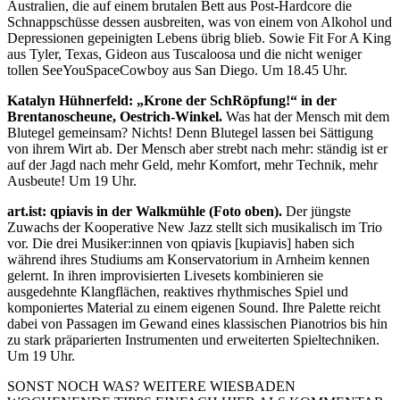
Australien, die auf einem brutalen Bett aus Post-Hardcore die
Schnappschüsse dessen ausbreiten, was von einem von Alkohol und
Depressionen gepeinigten Lebens übrig blieb. Sowie Fit For A King
aus Tyler, Texas, Gideon aus Tuscaloosa und die nicht weniger
tollen SeeYouSpaceCowboy aus San Diego. Um 18.45 Uhr.
Katalyn Hühnerfeld: „Krone der SchRöpfung!“ in der
Brentanoscheune, Oestrich-Winkel.
Was hat der Mensch mit dem
Blutegel gemeinsam? Nichts! Denn Blutegel lassen bei Sättigung
von ihrem Wirt ab. Der Mensch aber strebt nach mehr: ständig ist er
auf der Jagd nach mehr Geld, mehr Komfort, mehr Technik, mehr
Ausbeute! Um 19 Uhr.
art.ist: qpiavis in der Walkmühle (Foto oben).
Der jüngste
Zuwachs der Kooperative New Jazz stellt sich musikalisch im Trio
vor. Die drei Musiker:innen von qpiavis [kupiavis] haben sich
während ihres Studiums am Konservatorium in Arnheim kennen
gelernt. In ihren improvisierten Livesets kombinieren sie
ausgedehnte Klangflächen, reaktives rhythmisches Spiel und
komponiertes Material zu einem eigenen Sound. Ihre Palette reicht
dabei von Passagen im Gewand eines klassischen Pianotrios bis hin
zu stark präparierten Instrumenten und erweiterten Spieltechniken.
Um 19 Uhr.
SONST NOCH WAS? WEITERE WIESBADEN