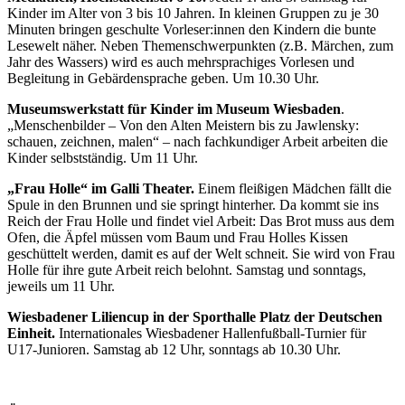
Kinder im Alter von 3 bis 10 Jahren. In kleinen Gruppen zu je 30
Minuten bringen geschulte Vorleser:innen den Kindern die bunte
Lesewelt näher. Neben Themenschwerpunkten (z.B. Märchen, zum
Jahr des Wassers) wird es auch mehrsprachiges Vorlesen und
Begleitung in Gebärdensprache geben. Um 10.30 Uhr.
Museumswerkstatt für Kinder im Museum Wiesbaden
.
„Menschenbilder – Von den Alten Meistern bis zu Jawlensky:
schauen, zeichnen, malen“ – nach fachkundiger Arbeit arbeiten die
Kinder selbstständig. Um 11 Uhr.
„Frau Holle“ im Galli Theater.
Einem fleißigen Mädchen fällt die
Spule in den Brunnen und sie springt hinterher. Da kommt sie ins
Reich der Frau Holle und findet viel Arbeit: Das Brot muss aus dem
Ofen, die Äpfel müssen vom Baum und Frau Holles Kissen
geschüttelt werden, damit es auf der Welt schneit. Sie wird von Frau
Holle für ihre gute Arbeit reich belohnt. Samstag und sonntags,
jeweils um 11 Uhr.
Wiesbadener Liliencup in der Sporthalle Platz der Deutschen
Einheit.
Internationales Wiesbadener Hallenfußball-Turnier für
U17-Junioren. Samstag ab 12 Uhr, sonntags ab 10.30 Uhr.