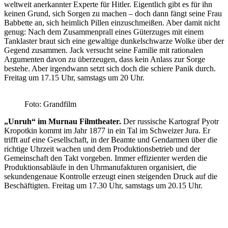
weltweit anerkannter Experte für Hitler. Eigentlich gibt es für ihn
keinen Grund, sich Sorgen zu machen – doch dann fängt seine Frau
Babbette an, sich heimlich Pillen einzuschmeißen. Aber damit nicht
genug: Nach dem Zusammenprall eines Güterzuges mit einem
Tanklaster braut sich eine gewaltige dunkelschwarze Wolke über der
Gegend zusammen. Jack versucht seine Familie mit rationalen
Argumenten davon zu überzeugen, dass kein Anlass zur Sorge
bestehe. Aber irgendwann setzt sich doch die schiere Panik durch.
Freitag um 17.15 Uhr, samstags um 20 Uhr.
Foto: Grandfilm
„Unruh“ im Murnau Filmtheater.
Der russische Kartograf Pyotr
Kropotkin kommt im Jahr 1877 in ein Tal im Schweizer Jura. Er
trifft auf eine Gesellschaft, in der Beamte und Gendarmen über die
richtige Uhrzeit wachen und dem Produktionsbetrieb und der
Gemeinschaft den Takt vorgeben. Immer effizienter werden die
Produktionsabläufe in den Uhrmanufakturen organisiert, die
sekundengenaue Kontrolle erzeugt einen steigenden Druck auf die
Beschäftigten. Freitag um 17.30 Uhr, samstags um 20.15 Uhr.