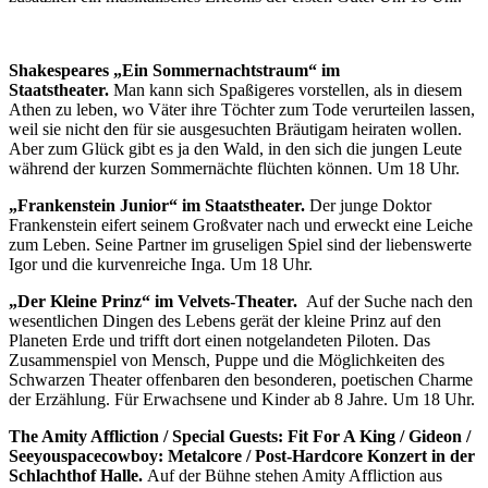
Shakespeares „Ein Sommernachtstraum“ im
Staatstheater.
Man kann sich Spaßigeres vorstellen, als in diesem
Athen zu leben, wo Väter ihre Töchter zum Tode verurteilen lassen,
weil sie nicht den für sie ausgesuchten Bräutigam heiraten wollen.
Aber zum Glück gibt es ja den Wald, in den sich die jungen Leute
während der kurzen Sommernächte flüchten können. Um 18 Uhr.
„Frankenstein Junior“ im Staatstheater.
Der junge Doktor
Frankenstein eifert seinem Großvater nach und erweckt eine Leiche
zum Leben. Seine Partner im gruseligen Spiel sind der liebenswerte
Igor und die kurvenreiche Inga. Um 18 Uhr.
„Der Kleine Prinz“ im
Velvets-Theater.
Auf der Suche nach den
wesentlichen Dingen des Lebens gerät der kleine Prinz auf den
Planeten Erde und trifft dort einen notgelandeten Piloten. Das
Zusammenspiel von Mensch, Puppe und die Möglichkeiten des
Schwarzen Theater offenbaren den besonderen, poetischen Charme
der Erzählung. Für Erwachsene und Kinder ab 8 Jahre. Um 18 Uhr.
The Amity Affliction / Special Guests: Fit For A King / Gideon /
Seeyouspacecowboy: Metalcore / Post-Hardcore Konzert in der
Schlachthof Halle.
Auf der Bühne stehen Amity Affliction aus