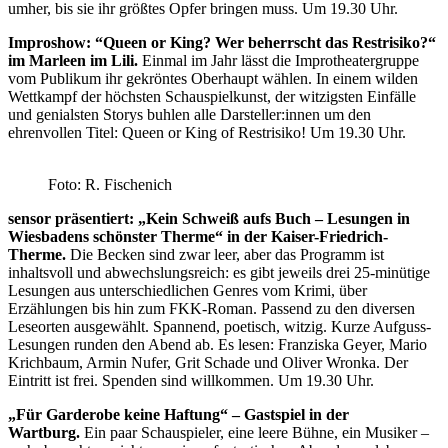
umher, bis sie ihr größtes Opfer bringen muss. Um 19.30 Uhr.
Improshow: “Queen or King? Wer beherrscht das Restrisiko?“
im Marleen im Lili.
Einmal im Jahr lässt die Improtheatergruppe
vom Publikum ihr gekröntes Oberhaupt wählen. In einem wilden
Wettkampf der höchsten Schauspielkunst, der witzigsten Einfälle
und genialsten Storys buhlen alle Darsteller:innen um den
ehrenvollen Titel: Queen or King of Restrisiko! Um 19.30 Uhr.
Foto: R. Fischenich
sensor präsentiert: „Kein Schweiß aufs Buch – Lesungen in
Wiesbadens schönster Therme“ in der Kaiser-Friedrich-
Therme.
Die Becken sind zwar leer, aber das Programm ist
inhaltsvoll und abwechslungsreich: es gibt jeweils drei 25-minütige
Lesungen aus unterschiedlichen Genres vom Krimi, über
Erzählungen bis hin zum FKK-Roman. Passend zu den diversen
Leseorten ausgewählt. Spannend, poetisch, witzig. Kurze Aufguss-
Lesungen runden den Abend ab. Es lesen: Franziska Geyer, Mario
Krichbaum, Armin Nufer, Grit Schade und Oliver Wronka. Der
Eintritt ist frei. Spenden sind willkommen. Um 19.30 Uhr.
„Für Garderobe keine Haftung“ – Gastspiel in der
Wartburg.
Ein paar Schauspieler, eine leere Bühne, ein Musiker –