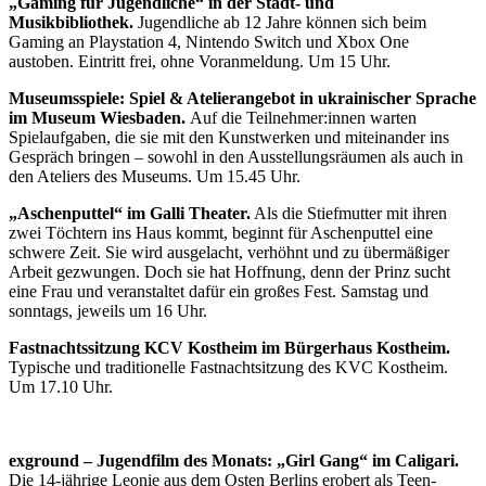
„Gaming für Jugendliche“ in der Stadt- und
Musikbibliothek.
Jugendliche ab 12 Jahre können sich beim
Gaming an Playstation 4, Nintendo Switch und Xbox One
austoben. Eintritt frei, ohne Voranmeldung. Um 15 Uhr.
Museumsspiele: Spiel & Atelierangebot in ukrainischer Sprache
im Museum Wiesbaden.
Auf die Teilnehmer:innen warten
Spielaufgaben, die sie mit den Kunstwerken und miteinander ins
Gespräch bringen – sowohl in den Ausstellungsräumen als auch in
den Ateliers des Museums. Um 15.45 Uhr.
„Aschenputtel“ im Galli Theater.
Als die Stiefmutter mit ihren
zwei Töchtern ins Haus kommt, beginnt für Aschenputtel eine
schwere Zeit. Sie wird ausgelacht, verhöhnt und zu übermäßiger
Arbeit gezwungen. Doch sie hat Hoffnung, denn der Prinz sucht
eine Frau und veranstaltet dafür ein großes Fest. Samstag und
sonntags, jeweils um 16 Uhr.
Fastnachtssitzung KCV Kostheim im Bürgerhaus Kostheim.
Typische und traditionelle Fastnachtsitzung des KVC Kostheim.
Um 17.10 Uhr.
exground – Jugendfilm des Monats: „Girl Gang“ im Caligari.
Die 14-jährige Leonie aus dem Osten Berlins erobert als Teen-