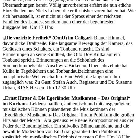
Überraschungen bereit. Völlig unvorbereitet erfährt sie nun etliche
Einzelheiten aus Nicks Leben, die er ihr bisher vorenthalten hat: Wie
sich herausstellt, ist er nicht nur der Spross einer der reichsten
Familien des Landes, sondern auch einer der begehrtesten
Junggesellen. Um 17 Uhr.
„Die vorletzte Freiheit“ (OmU) im Caligari.
Blauer Himmel,
davor dicke Drahtseile. Eine langsame Bewegung der Kamera, das
Geräusch eines Schalters, ein Tonband rauscht. Es sind
Erinnerungen an seine Kindheit, die Otto Dov Kulka auf ein
Tonband spricht. Erinnerungen an die Schönheit des
Sommerhimmels über Auschwitz-Birkenau. Über Jahrzehnte hat
Kulka in Tagebüchern und Tonbandaufzeichnungen eine
metaphorische Welt erschaffen. Eine Welt, die lange nur ihm
zugänglich war. Zu Gast: Stefan Auch, Regisseur und Dr. Susanne
Urban, RIAS Hessen. Um 17.30 Uhr.
„Ernst Hutter & Die Egerländer Musikanten – Das Original“
im Kurhaus.
Leidenschaftlich, authentisch und mit ausgeprägtem
musikalischen Können präsentieren die Musiker:innen der
„Egerländer Musikanten- Das Original“ ihrem Publikum die großen
Hits aus der Mosch –Ära genauso wie neue Kompositionen aus der
Feder der Bandmitglieder. Ein stilvolles Bühnenambiente und die
bewährte Moderation von Edi Graf garantiert dem Publikum
zusätzlich ein musikalisches Erlebnis der ersten Güte. Um 18 Uhr.