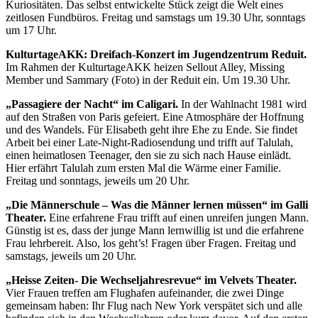
Kuriositäten. Das selbst entwickelte Stück zeigt die Welt eines
zeitlosen Fundbüros. Freitag und samstags um 19.30 Uhr, sonntags
um 17 Uhr.
KulturtageAKK: Dreifach-Konzert im Jugendzentrum Reduit.
Im Rahmen der KulturtageAKK heizen Sellout Alley, Missing
Member und Sammary (Foto) in der Reduit ein. Um 19.30 Uhr.
„Passagiere der Nacht“ im Caligari.
In der Wahlnacht 1981 wird
auf den Straßen von Paris gefeiert. Eine Atmosphäre der Hoffnung
und des Wandels. Für Elisabeth geht ihre Ehe zu Ende. Sie findet
Arbeit bei einer Late-Night-Radiosendung und trifft auf Talulah,
einen heimatlosen Teenager, den sie zu sich nach Hause einlädt.
Hier erfährt Talulah zum ersten Mal die Wärme einer Familie.
Freitag und sonntags, jeweils um 20 Uhr.
„Die Männerschule – Was die Männer lernen müssen“ im Galli
Theater.
Eine erfahrene Frau trifft auf einen unreifen jungen Mann.
Günstig ist es, dass der junge Mann lernwillig ist und die erfahrene
Frau lehrbereit. Also, los geht’s! Fragen über Fragen. Freitag und
samstags, jeweils um 20 Uhr.
„Heisse Zeiten- Die Wechseljahresrevue“ im Velvets Theater.
Vier Frauen treffen am Flughafen aufeinander, die zwei Dinge
gemeinsam haben: Ihr Flug nach New York verspätet sich und alle