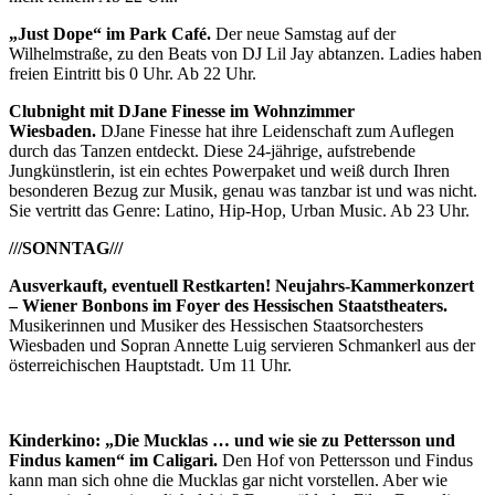
„Just Dope“ im Park Café.
Der neue Samstag auf der
Wilhelmstraße, zu den Beats von DJ Lil Jay abtanzen. Ladies haben
freien Eintritt bis 0 Uhr. Ab 22 Uhr.
Clubnight mit DJane Finesse im Wohnzimmer
Wiesbaden.
DJane Finesse hat ihre Leidenschaft zum Auflegen
durch das Tanzen entdeckt. Diese 24-jährige, aufstrebende
Jungkünstlerin, ist ein echtes Powerpaket und weiß durch Ihren
besonderen Bezug zur Musik, genau was tanzbar ist und was nicht.
Sie vertritt das Genre: Latino, Hip-Hop, Urban Music. Ab 23 Uhr.
///SONNTAG///
Ausverkauft, eventuell Restkarten! Neujahrs-Kammerkonzert
– Wiener Bonbons im Foyer des Hessischen Staatstheaters.
Musikerinnen und Musiker des Hessischen Staatsorchesters
Wiesbaden und Sopran Annette Luig servieren Schmankerl aus der
österreichischen Hauptstadt. Um 11 Uhr.
Kinderkino: „Die Mucklas … und wie sie zu Pettersson und
Findus kamen“ im Caligari.
Den Hof von Pettersson und Findus
kann man sich ohne die Mucklas gar nicht vorstellen. Aber wie