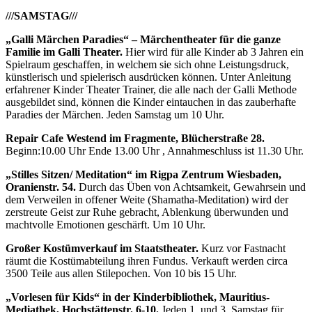
///SAMSTAG///
„Galli Märchen Paradies“ – Märchentheater für die ganze
Familie im Galli Theater.
Hier wird für alle Kinder ab 3 Jahren ein
Spielraum geschaffen, in welchem sie sich ohne Leistungsdruck,
künstlerisch und spielerisch ausdrücken können. Unter Anleitung
erfahrener Kinder Theater Trainer, die alle nach der Galli Methode
ausgebildet sind, können die Kinder eintauchen in das zauberhafte
Paradies der Märchen. Jeden Samstag um 10 Uhr.
Repair Cafe Westend im Fragmente, Blücherstraße 28.
Beginn:10.00 Uhr Ende 13.00 Uhr , Annahmeschluss ist 11.30 Uhr.
„Stilles Sitzen/ Meditation“ im Rigpa Zentrum Wiesbaden,
Oranienstr. 54.
Durch das Üben von Achtsamkeit, Gewahrsein und
dem Verweilen in offener Weite (Shamatha-Meditation) wird der
zerstreute Geist zur Ruhe gebracht, Ablenkung überwunden und
machtvolle Emotionen geschärft. Um 10 Uhr.
Großer Kostümverkauf im Staatstheater.
Kurz vor Fastnacht
räumt die Kostümabteilung ihren Fundus. Verkauft werden circa
3500 Teile aus allen Stilepochen. Von 10 bis 15 Uhr.
„Vorlesen für Kids“ in der Kinderbibliothek, Mauritius-
Mediathek, Hochstättenstr. 6-10.
Jeden 1. und 3. Samstag für