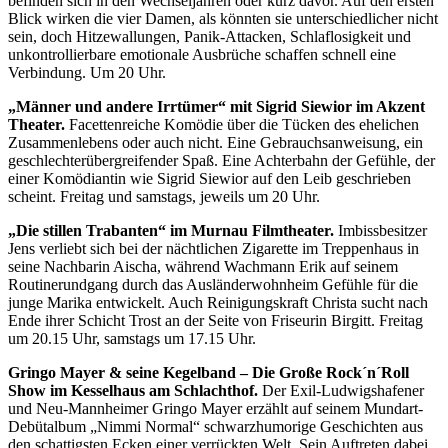
befinden sich in den Wechseljahren oder kurz davor. Auf den ersten
Blick wirken die vier Damen, als könnten sie unterschiedlicher nicht
sein, doch Hitzewallungen, Panik-Attacken, Schlaflosigkeit und
unkontrollierbare emotionale Ausbrüche schaffen schnell eine
Verbindung. Um 20 Uhr.
„Männer und andere Irrtümer“ mit Sigrid Siewior im Akzent
Theater.
Facettenreiche Komödie über die Tücken des ehelichen
Zusammenlebens oder auch nicht. Eine Gebrauchsanweisung, ein
geschlechterübergreifender Spaß. Eine Achterbahn der Gefühle, der
einer Komödiantin wie Sigrid Siewior auf den Leib geschrieben
scheint. Freitag und samstags, jeweils um 20 Uhr.
„Die stillen Trabanten“ im Murnau Filmtheater.
Imbissbesitzer
Jens verliebt sich bei der nächtlichen Zigarette im Treppenhaus in
seine Nachbarin Aischa, während Wachmann Erik auf seinem
Routinerundgang durch das Ausländerwohnheim Gefühle für die
junge Marika entwickelt. Auch Reinigungskraft Christa sucht nach
Ende ihrer Schicht Trost an der Seite von Friseurin Birgitt. Freitag
um 20.15 Uhr, samstags um 17.15 Uhr.
Gringo Mayer & seine Kegelband – Die Große Rock´n´Roll
Show im Kesselhaus am Schlachthof.
Der Exil-Ludwigshafener
und Neu-Mannheimer Gringo Mayer erzählt auf seinem Mundart-
Debütalbum „Nimmi Normal“ schwarzhumorige Geschichten aus
den schattigsten Ecken einer verrückten Welt. Sein Auftreten dabei