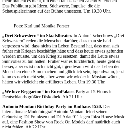
mehr braucht es nicht, um einen fantastischen Abend zu erleben.
Das Publikum gibt Ideen, Stichworte, Impulse, die die
Schauspieler:innen auf der Bühne umsetzen. Um 19.30 Uhr.
Foto: Karl und Monika Forster
„Drei Schwestern“
im Staatstheater.
In Anton Tschechows „Drei
Schwestern“ reden die Menschen darüber, dass man sie bald
vergessen wird, dass nichts im Leben Bestand hat, dass man sich
früher mit Kriegen beschäftigt hätte und dass heute etwas gefunden
werden müsste, um den Krieg zu ersetzen, damit die Leute etwas
Sinnvolles zu tun hätten. Früher war es fürchterlich, heute geht es
besser, aber es ist noch nicht gut, irgendwann wird das Leben der
Menschen einen Sinn machen und glücklich sein, irgendwann, jetzt
kann es noch nicht sein, aber wenn wir wieder in Moskau wären,
hätten wir vielleicht ein erfüllteres Leben. Um
19.30 Uhr.
„We love Reggaeton“ im EuroPalace.
Party auf 5 Floors in
Deutschlands größter Diskothek. Ab 21 Uhr.
Antonio Montani Birthday Party im Badhaus 1520.
Der
internationale Modefotograf Antonio Montani feiert seinen
Geburtstag. DJ Franksen und DJ Arian911 legen Ibiza House Music
auf, eine Fashion Show von Rock On Models darf natürlich auch
nicht fehlen. Ab 22 Uhr.