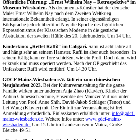
Öffentliche Führung: „Ernst Wilhelm Nay – Retrospektive“ im
Museum Wiesbaden.
Als documenta-Künstler hat der deutsche
Maler Ernst Wilhelm Nay nach dem Zweiten Weltkrieg
internationale Bekanntheit erlangt. In seiner eigenständigen
Bildsprache jedoch überführt Nay die Epoche des figürlichen
Expressionismus der Klassischen Moderne in die gestische
Abstraktion der zweiten Hälfte des 20. Jahrhunderts. Um 14 Uhr.
Kinderkino: „Rettet Raffi!“ im Caligari.
Sami ist acht Jahre alt
und hängt sehr an seinem Hamster. Raffi ist aber auch besonders: In
seinem Käfig kann er Tore schießen, wie ein Profi. Doch dann wird
er krank und muss operiert werden. Nach der OP geschieht das
Unfassbare: Raffi wird entführt! Um 14.30 Uhr.
GDCF Mainz-Wiesbaden e.V. lädt ein zum chinesischen
Neujahrsfest 2023.
Bei der Kulturveranstaltung für die ganze
Familie wirken unter anderem Anja Zhao (Klavier), Kinder der
Anhua Chinesisch-Schule, Ensemble der Mainzer Virtuosi unter
Leitung von Prof. Anne Shih, David-Jakob Schläger (Tenor) und
Lei Wang (Klavier) mit. Der Eintritt zur Veranstaltung ist frei.
Anmeldung erforderlich. Einlasskarten erhältlich unter:
info@gdcf-
mainz-wiesbaden.de.
Weitere Infos unter:
www.gdcf-mainz-
wiesbaden.de.
Um 15 Uhr im Landesmuseum Mainz, Große
Bleiche 49-51.