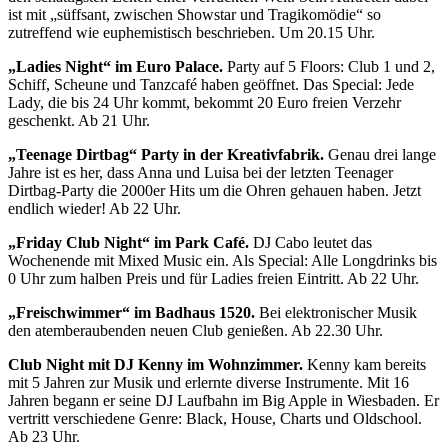
ist mit „süffsant, zwischen Showstar und Tragikomödie“ so
zutreffend wie euphemistisch beschrieben. Um 20.15 Uhr.
„Ladies Night“ im Euro Palace.
Party auf 5 Floors: Club 1 und 2,
Schiff, Scheune und Tanzcafé haben geöffnet. Das Special: Jede
Lady, die bis 24 Uhr kommt, bekommt 20 Euro freien Verzehr
geschenkt. Ab 21 Uhr.
„Teenage Dirtbag“ Party in der Kreativfabrik.
Genau drei lange
Jahre ist es her, dass Anna und Luisa bei der letzten Teenager
Dirtbag-Party die 2000er Hits um die Ohren gehauen haben. Jetzt
endlich wieder! Ab 22 Uhr.
„Friday Club Night“ im Park Café.
DJ Cabo leutet das
Wochenende mit Mixed Music ein. Als Special: Alle Longdrinks bis
0 Uhr zum halben Preis und für Ladies freien Eintritt. Ab 22 Uhr.
„Freischwimmer“ im Badhaus 1520.
Bei elektronischer Musik
den atemberaubenden neuen Club genießen. Ab 22.30 Uhr.
Club Night mit DJ Kenny im Wohnzimmer.
Kenny kam bereits
mit 5 Jahren zur Musik und erlernte diverse Instrumente. Mit 16
Jahren begann er seine DJ Laufbahn im Big Apple in Wiesbaden. Er
vertritt verschiedene Genre: Black, House, Charts und Oldschool.
Ab 23 Uhr.