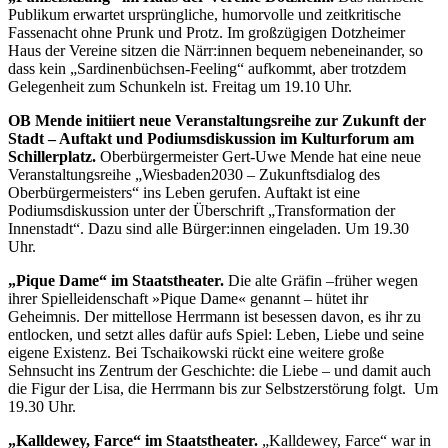
Publikum erwartet ursprüngliche, humorvolle und zeitkritische
Fassenacht ohne Prunk und Protz. Im großzügigen Dotzheimer
Haus der Vereine sitzen die Närr:innen bequem nebeneinander, so
dass kein „Sardinenbüchsen-Feeling“ aufkommt, aber trotzdem
Gelegenheit zum Schunkeln ist. Freitag um 19.10 Uhr.
OB Mende initiiert neue Veranstaltungsreihe zur Zukunft der
Stadt – Auftakt und Podiumsdiskussion im Kulturforum am
Schillerplatz.
Oberbürgermeister Gert-Uwe Mende hat eine neue
Veranstaltungsreihe „Wiesbaden2030 – Zukunftsdialog des
Oberbürgermeisters“ ins Leben gerufen. Auftakt ist eine
Podiumsdiskussion unter der Überschrift „Transformation der
Innenstadt“. Dazu sind alle Bürger:innen eingeladen. Um 19.30
Uhr.
„Pique Dame“ im Staatstheater.
Die alte Gräfin –früher wegen
ihrer Spielleidenschaft »Pique Dame« genannt – hütet ihr
Geheimnis. Der mittellose Herrmann ist besessen davon, es ihr zu
entlocken, und setzt alles dafür aufs Spiel: Leben, Liebe und seine
eigene Existenz. Bei Tschaikowski rückt eine weitere große
Sehnsucht ins Zentrum der Geschichte: die Liebe – und damit auch
die Figur der Lisa, die Herrmann bis zur Selbstzerstörung folgt. Um
19.30 Uhr.
„Kalldewey, Farce“ im Staatstheater.
„Kalldewey, Farce“ war in