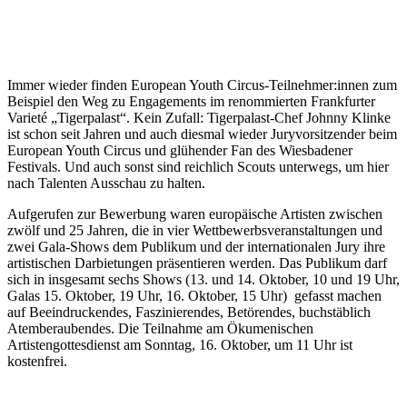
Immer wieder finden European Youth Circus-Teilnehmer:innen zum
Beispiel den Weg zu Engagements im renommierten Frankfurter
Varieté „Tigerpalast“. Kein Zufall: Tigerpalast-Chef Johnny Klinke
ist schon seit Jahren und auch diesmal wieder Juryvorsitzender beim
European Youth Circus und glühender Fan des Wiesbadener
Festivals. Und auch sonst sind reichlich Scouts unterwegs, um hier
nach Talenten Ausschau zu halten.
Aufgerufen zur Bewerbung waren europäische Artisten zwischen
zwölf und 25 Jahren, die in vier Wettbewerbsveranstaltungen und
zwei Gala-Shows dem Publikum und der internationalen Jury ihre
artistischen Darbietungen präsentieren werden. Das Publikum darf
sich in insgesamt sechs Shows (13. und 14. Oktober, 10 und 19 Uhr,
Galas 15. Oktober, 19 Uhr, 16. Oktober, 15 Uhr) gefasst machen
auf Beeindruckendes, Faszinierendes, Betörendes, buchstäblich
Atemberaubendes. Die Teilnahme am Ökumenischen
Artistengottesdienst am Sonntag, 16. Oktober, um 11 Uhr ist
kostenfrei.