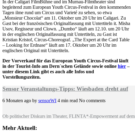
In der Caligari FilmBühne und im Murnau-Filmtheater sind
begleitend zum European Youth Circus-Festival in den kommenden
Tagen ilme rund um Circus und Varieté zu sehen, so etwa
„Monsieur Chocolat“ am 11. Oktober um 20 Uhr im Caligari. Zu
Gast bei der französischen Originalfassung mit Untertiteln it. Misha
Usov, Regisseur und Clown. „Dumbo“ läuft am 12.10. um 20 Uhr
in der englischen Originalfassung mit Untertiteln, zu Gast ist
Kristian Kristof, Circus-Choreograf. „The Expert at the Card Table
– Looking for Erdnase“ läuft am 17. Oktober um 20 Uhr im
englischen Original mit Untertiteln.
Der Vorverkauf für das European Youth Circus-Festival läuft
in der Tourist-Info am Dern´schen Gelände sowie online
hier
–
unter diesem Link gibt es auch alle Infos und
Vorstellungszeiten.
Sensor Veranstaltungs-Tipps: Wiesbaden dreht auf
6 Monaten ago
by
sensorWI
4 min read
No comments
Ob politischer Diskurs im Theater, FLINTA*-Empowerment auf dem 
Mehr Aktuell: