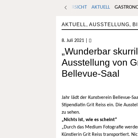
ÜBERSICHT
AKTUELL
GASTRON
AKTUELL
,
AUSSTELLUNG
,
B
8. Juli 2021
|
„Wunderbar skurri
Ausstellung von Gr
Bellevue-Saal
Jahr lädt der Kunstverein Bellevue-S
Stipendiatin Grit Reiss ein. Die Ausst
zu sehen.
„Nichts ist, wie es scheint“
„Durch das Medium Fotografie werden
Künstlerin Grit Reiss transportiert. Ni