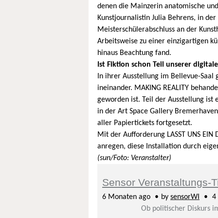
denen die Mainzerin anatomische und r
Kunstjournalistin Julia Behrens, in de
Meisterschülerabschluss an der Kuns
Arbeitsweise zu einer einzigartigen k
hinaus Beachtung fand.
Ist Fiktion schon Teil unserer digital
In ihrer Ausstellung im Bellevue-Saal
ineinander. MAKING REALITY behandelt 
geworden ist. Teil der Ausstellung is
in der Art Space Gallery Bremerhaven
aller Papiertickets fortgesetzt.
Mit der Aufforderung LASST UNS EIN 
anregen, diese Installation durch eige
(sun/Foto: Veranstalter)
Sensor Veranstaltungs-T
6 Monaten ago
by
sensorWI
4 
Ob politischer Diskurs