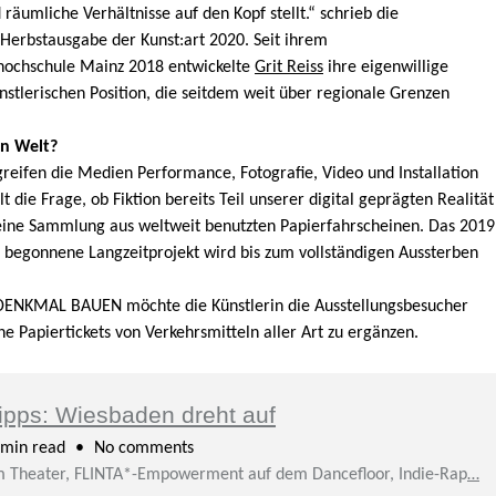
äumliche Verhältnisse auf den Kopf stellt.“ schrieb die
r Herbstausgabe der Kunst:art 2020. Seit ihrem
thochschule Mainz 2018 entwickelte
Grit Reiss
ihre eigenwillige
ünstlerischen Position, die seitdem weit über regionale Grenzen
en Welt?
 greifen die Medien Performance, Fotografie, Video und Installation
die Frage, ob Fiktion bereits Teil unserer digital geprägten Realität
t eine Sammlung aus weltweit benutzten Papierfahrscheinen. Das 2019
 begonnene Langzeitprojekt wird bis zum vollständigen Aussterben
DENKMAL BAUEN möchte die Künstlerin die Ausstellungsbesucher
ne Papiertickets von Verkehrsmitteln aller Art zu ergänzen.
ipps: Wiesbaden dreht auf
min read
No comments
 im Theater, FLINTA*-Empowerment auf dem Dancefloor, Indie-Rap
…