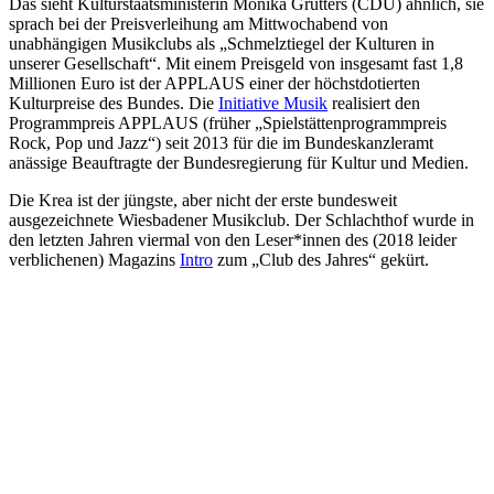
Das sieht Kulturstaatsministerin Monika Grütters (CDU) ähnlich, sie
sprach bei der Preisverleihung am Mittwochabend von
unabhängigen Musikclubs als „Schmelztiegel der Kulturen in
unserer Gesellschaft“. Mit einem Preisgeld von insgesamt fast 1,8
Millionen Euro ist der APPLAUS einer der höchstdotierten
Kulturpreise des Bundes. Die
Initiative Musik
realisiert den
Programmpreis APPLAUS (früher „Spielstättenprogrammpreis
Rock, Pop und Jazz“) seit 2013 für die im Bundeskanzleramt
anässige Beauftragte der Bundesregierung für Kultur und Medien.
Die Krea ist der jüngste, aber nicht der erste bundesweit
ausgezeichnete Wiesbadener Musikclub. Der Schlachthof wurde in
den letzten Jahren viermal von den Leser*innen des (2018 leider
verblichenen) Magazins
Intro
zum „Club des Jahres“ gekürt.