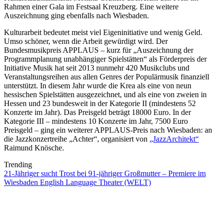
Rahmen einer Gala im Festsaal Kreuzberg. Eine weitere
Auszeichnung ging ebenfalls nach Wiesbaden.
Kulturarbeit bedeutet meist viel Eigeninitiative und wenig Geld.
Umso schöner, wenn die Arbeit gewürdigt wird. Der
Bundesmusikpreis APPLAUS – kurz für „Auszeichnung der
Programmplanung unabhängiger Spielstätten“ als Förderpreis der
Initiative Musik hat seit 2013 nunmehr 420 Musikclubs und
Veranstaltungsreihen aus allen Genres der Populärmusik finanziell
unterstützt. In diesem Jahr wurde die Krea als eine von neun
hessischen Spielstätten ausgezeichnet, und als eine von zweien in
Hessen und 23 bundesweit in der Kategorie II (mindestens 52
Konzerte im Jahr). Das Preisgeld beträgt 18000 Euro. In der
Kategorie III – mindestens 10 Konzerte im Jahr, 7500 Euro
Preisgeld – ging ein weiterer APPLAUS-Preis nach Wiesbaden: an
die Jazzkonzertreihe „Achter“, organisiert von
„JazzArchitekt“
Raimund Knösche.
Trending
21-Jähriger sucht Trost bei 91-jähriger Großmutter – Premiere im
Wiesbaden English Language Theater (WELT)