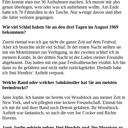
Film konnte man nur 36 Aufnahmen machen. Ich musste mir also
genau überlegen, wen oder was ich aufnehmen wollte. Am Ende
hatte ich 76 Filmrollen in der Tasche. Nur wenige davon sind über
die Jahre verloren gegangen.
Wie viel Schlaf haben Sie an den drei Tagen im August 1969
bekommen?
Zuerst einmal war ich gar nicht die ganze Zeit auf dem Festival.
Aber ich brauchte nicht viel Schlaf. In der ersten Nacht stellten sie
mir ein Motelzimmer zur Verfügung, in der zweiten schlief ich in
meinem Kombi. In der dritten Nacht ist der Laden meiner Freundin
abgebrannt. Das hatten mir ein paar Festivalbesucher erzählt. Ich bin
dann zu ihr gefahren und nicht mehr zurückgekehrt. Deshalb habe
ich Jimi Hendrix‘ Auftritt verpasst.
Welche Band oder welcher Solokünstler hat Sie am meisten
beeindruckt?
Janis Joplin. Ich kannte sie bereits vor Woodstock aus meiner Zeit in
New York, und wir pflegten eine lockere Freundschaft. Einmal bin
ich mit ihr und ihrer Band nach Detroit gefahren. Ihr Woodstock-
Auftritt war fantastisch, so auch die von Joe Cocker und Richie
Havens.
Janis Joplin gehörte neben Jimi Hendrix und Jim Morrison zu