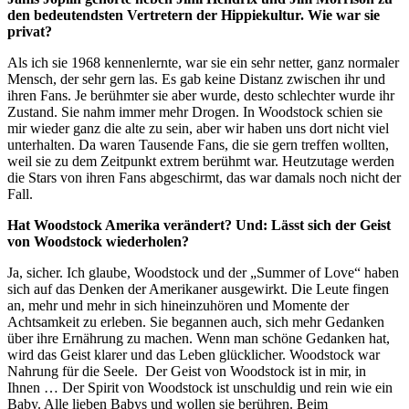
den bedeutendsten Vertretern der Hippiekultur. Wie war sie
privat?
Als ich sie 1968 kennenlernte, war sie ein sehr netter, ganz normaler
Mensch, der sehr gern las. Es gab keine Distanz zwischen ihr und
ihren Fans. Je berühmter sie aber wurde, desto schlechter wurde ihr
Zustand. Sie nahm immer mehr Drogen. In Woodstock schien sie
mir wieder ganz die alte zu sein, aber wir haben uns dort nicht viel
unterhalten. Da waren Tausende Fans, die sie gern treffen wollten,
weil sie zu dem Zeitpunkt extrem berühmt war. Heutzutage werden
die Stars von ihren Fans abgeschirmt, das war damals noch nicht der
Fall.
Hat Woodstock Amerika verändert? Und: Lässt sich der Geist
von Woodstock wiederholen?
Ja, sicher. Ich glaube, Woodstock und der „Summer of Love“ haben
sich auf das Denken der Amerikaner ausgewirkt. Die Leute fingen
an, mehr und mehr in sich hineinzuhören und Momente der
Achtsamkeit zu erleben. Sie begannen auch, sich mehr Gedanken
über ihre Ernährung zu machen. Wenn man schöne Gedanken hat,
wird das Geist klarer und das Leben glücklicher. Woodstock war
Nahrung für die Seele. Der Geist von Woodstock ist in mir, in
Ihnen … Der Spirit von Woodstock ist unschuldig und rein wie ein
Baby. Alle lieben Babys und wollen sie berühren. Beim