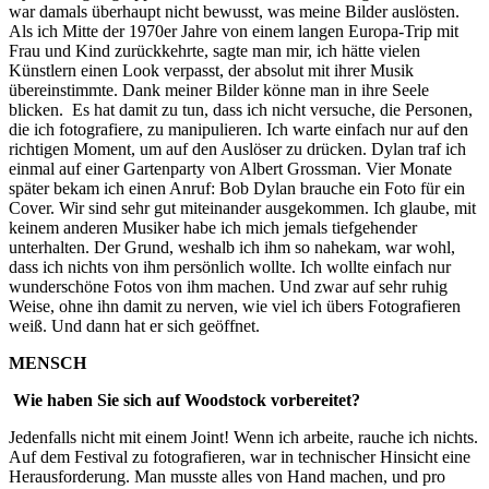
war damals überhaupt nicht bewusst, was meine Bilder auslösten.
Als ich Mitte der 1970er Jahre von einem langen Europa-Trip mit
Frau und Kind zurückkehrte, sagte man mir, ich hätte vielen
Künstlern einen Look verpasst, der absolut mit ihrer Musik
übereinstimmte. Dank meiner Bilder könne man in ihre Seele
blicken. Es hat damit zu tun, dass ich nicht versuche, die Personen,
die ich fotografiere, zu manipulieren. Ich warte einfach nur auf den
richtigen Moment, um auf den Auslöser zu drücken. Dylan traf ich
einmal auf einer Gartenparty von Albert Grossman. Vier Monate
später bekam ich einen Anruf: Bob Dylan brauche ein Foto für ein
Cover. Wir sind sehr gut miteinander ausgekommen. Ich glaube, mit
keinem anderen Musiker habe ich mich jemals tiefgehender
unterhalten. Der Grund, weshalb ich ihm so nahekam, war wohl,
dass ich nichts von ihm persönlich wollte. Ich wollte einfach nur
wunderschöne Fotos von ihm machen. Und zwar auf sehr ruhig
Weise, ohne ihn damit zu nerven, wie viel ich übers Fotografieren
weiß. Und dann hat er sich geöffnet.
MENSCH
Wie haben Sie sich auf Woodstock vorbereitet?
Jedenfalls nicht mit einem Joint! Wenn ich arbeite, rauche ich nichts.
Auf dem Festival zu fotografieren, war in technischer Hinsicht eine
Herausforderung. Man musste alles von Hand machen, und pro