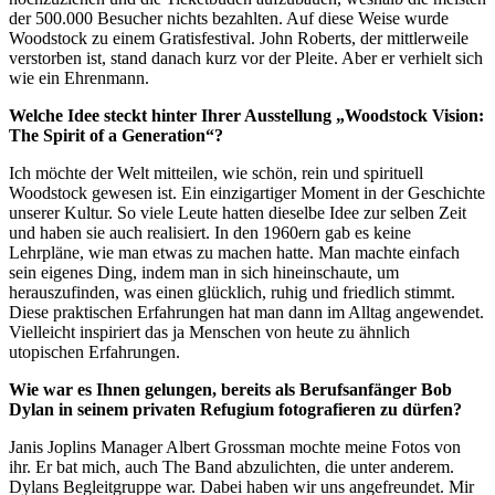
der 500.000 Besucher nichts bezahlten. Auf diese Weise wurde
Woodstock zu einem Gratisfestival. John Roberts, der mittlerweile
verstorben ist, stand danach kurz vor der Pleite. Aber er verhielt sich
wie ein Ehrenmann.
Welche Idee steckt hinter Ihrer Ausstellung „Woodstock Vision:
The Spirit of a Generation“?
Ich möchte der Welt mitteilen, wie schön, rein und spirituell
Woodstock gewesen ist. Ein einzigartiger Moment in der Geschichte
unserer Kultur. So viele Leute hatten dieselbe Idee zur selben Zeit
und haben sie auch realisiert. In den 1960ern gab es keine
Lehrpläne, wie man etwas zu machen hatte. Man machte einfach
sein eigenes Ding, indem man in sich hineinschaute, um
herauszufinden, was einen glücklich, ruhig und friedlich stimmt.
Diese praktischen Erfahrungen hat man dann im Alltag angewendet.
Vielleicht inspiriert das ja Menschen von heute zu ähnlich
utopischen Erfahrungen.
Wie war es Ihnen gelungen, bereits als Berufsanfänger Bob
Dylan in seinem privaten Refugium fotografieren zu dürfen?
Janis Joplins Manager Albert Grossman mochte meine Fotos von
ihr. Er bat mich, auch The Band abzulichten, die unter anderem.
Dylans Begleitgruppe war. Dabei haben wir uns angefreundet. Mir