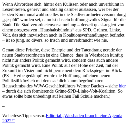
Wenn Altvordere sich, hinter den Kulissen oder auch unverblümt in
Leserbriefen, genervt und abfällig darüber auslassen, wer bei der
letzten Kommunalwahl so alles in die Stadtverordnetenversammlung
„gespült“ worden sei, dann ist das ein hoffnungsvolles Signal für die
Stadt. Die Stadtverordnetenversammlung – derzeit quasi-regiert von
einem progressiven „Haushaltsbündnis“ aus SPD, Grünen, Linke,
Volt, das sich inzwischen auch in Koalitionsverhandlungen befindet
– ist so jung, so divers, so frisch und unverbraucht wie nie.
Genau diese Frische, diese Energie und der Tatendrang gerade der
neuen Stadtverordneten ist eine Chance, dass in Wiesbaden künftig
nicht nur anders Politik gemacht wird, sondern dass auch andere
Politik gemacht wird. Eine Politik auf der Höhe der Zeit, mit der
Zukunft im Visier und nicht permanent dem Rückspiegel im Blick.
(PS – Herbe gedämpft wurde die Hoffnung auf einen neuen
Politikstil kürzlich mit dem sachlich kaum begründbaren
Rausschmiss des WJW-Geschäftsführers Werner Backes – siehe
hier
– durch die sich formierende Grüne-SPD-Linke-Volt-Koalition. So
etwas sollte bitte unbedingt auf keinen Fall Schule machen.)
–
Weiterlese-Tipp: sensor-
Editorial „Wiesbaden braucht eine Agenda
2022!“