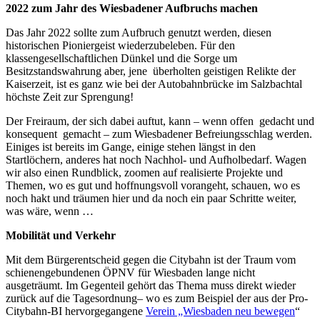
2022 zum Jahr des Wiesbadener Aufbruchs machen
Das Jahr 2022 sollte zum Aufbruch genutzt werden, diesen
historischen Pioniergeist wiederzubeleben. Für den
klassengesellschaftlichen Dünkel und die Sorge um
Besitzstandswahrung aber, jene überholten geistigen Relikte der
Kaiserzeit, ist es ganz wie bei der Autobahnbrücke im Salzbachtal
höchste Zeit zur Sprengung!
Der Freiraum, der sich dabei auftut, kann – wenn offen gedacht und
konsequent gemacht – zum Wiesbadener Befreiungsschlag werden.
Einiges ist bereits im Gange, einige stehen längst in den
Startlöchern, anderes hat noch Nachhol- und Aufholbedarf. Wagen
wir also einen Rundblick, zoomen auf realisierte Projekte und
Themen, wo es gut und hoffnungsvoll vorangeht, schauen, wo es
noch hakt und träumen hier und da noch ein paar Schritte weiter,
was wäre, wenn …
Mobilität und Verkehr
Mit dem Bürgerentscheid gegen die Citybahn ist der Traum vom
schienengebundenen ÖPNV für Wiesbaden lange nicht
ausgeträumt. Im Gegenteil gehört das Thema muss direkt wieder
zurück auf die Tagesordnung– wo es zum Beispiel der aus der Pro-
Citybahn-BI hervorgegangene
Verein „Wiesbaden neu bewegen
“