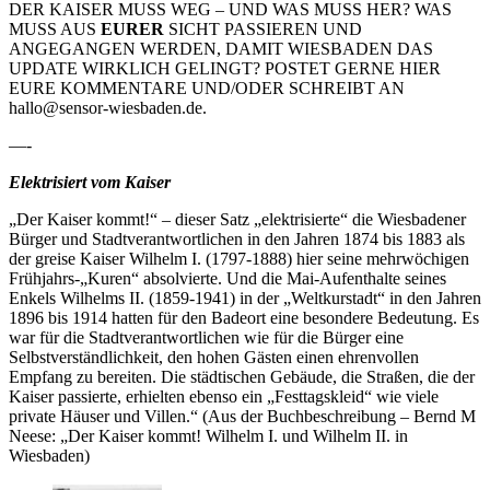
DER KAISER MUSS WEG – UND WAS MUSS HER? WAS
MUSS AUS
EURER
SICHT PASSIEREN UND
ANGEGANGEN WERDEN, DAMIT WIESBADEN DAS
UPDATE WIRKLICH GELINGT? POSTET GERNE HIER
EURE KOMMENTARE UND/ODER SCHREIBT AN
hallo@sensor-wiesbaden.de.
—-
Elektrisiert vom Kaiser
„Der Kaiser kommt!“ – dieser Satz „elektrisierte“ die Wiesbadener
Bürger und Stadtverantwortlichen in den Jahren 1874 bis 1883 als
der greise Kaiser Wilhelm I. (1797-1888) hier seine mehrwöchigen
Frühjahrs-„Kuren“ absolvierte. Und die Mai-Aufenthalte seines
Enkels Wilhelms II. (1859-1941) in der „Weltkurstadt“ in den Jahren
1896 bis 1914 hatten für den Badeort eine besondere Bedeutung. Es
war für die Stadtverantwortlichen wie für die Bürger eine
Selbstverständlichkeit, den hohen Gästen einen ehrenvollen
Empfang zu bereiten. Die städtischen Gebäude, die Straßen, die der
Kaiser passierte, erhielten ebenso ein „Festtagskleid“ wie viele
private Häuser und Villen.“ (Aus der Buchbeschreibung – Bernd M
Neese: „Der Kaiser kommt! Wilhelm I. und Wilhelm II. in
Wiesbaden)