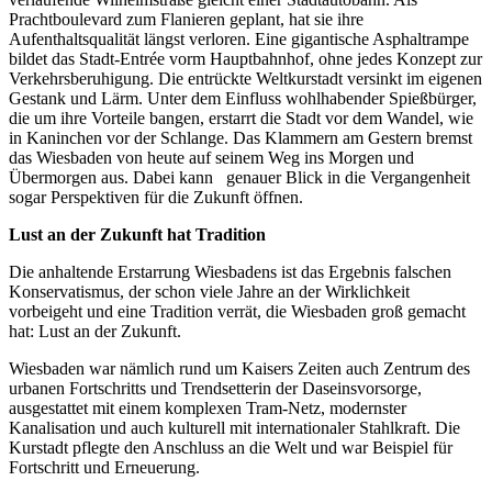
Prachtboulevard zum Flanieren geplant, hat sie ihre
Aufenthaltsqualität längst verloren. Eine gigantische Asphaltrampe
bildet das Stadt-Entrée vorm Hauptbahnhof, ohne jedes Konzept zur
Verkehrsberuhigung. Die entrückte Weltkurstadt versinkt im eigenen
Gestank und Lärm. Unter dem Einfluss wohlhabender Spießbürger,
die um ihre Vorteile bangen, erstarrt die Stadt vor dem Wandel, wie
in Kaninchen vor der Schlange. Das Klammern am Gestern bremst
das Wiesbaden von heute auf seinem Weg ins Morgen und
Übermorgen aus. Dabei kann genauer Blick in die Vergangenheit
sogar Perspektiven für die Zukunft öffnen.
Lust an der Zukunft hat Tradition
Die anhaltende Erstarrung Wiesbadens ist das Ergebnis falschen
Konservatismus, der schon viele Jahre an der Wirklichkeit
vorbeigeht und eine Tradition verrät, die Wiesbaden groß gemacht
hat: Lust an der Zukunft.
Wiesbaden war nämlich rund um Kaisers Zeiten auch Zentrum des
urbanen Fortschritts und Trendsetterin der Daseinsvorsorge,
ausgestattet mit einem komplexen Tram-Netz, modernster
Kanalisation und auch kulturell mit internationaler Stahlkraft. Die
Kurstadt pflegte den Anschluss an die Welt und war Beispiel für
Fortschritt und Erneuerung.