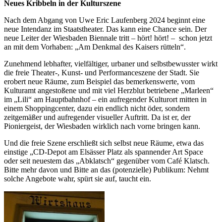
Neues Kribbeln in der Kulturszene
Nach dem Abgang von Uwe Eric Laufenberg 2024 beginnt eine
neue Intendanz im Staatstheater. Das kann eine Chance sein. Der
neue Leiter der Wiesbaden Biennale tritt – hört! hört! – schon jetzt
an mit dem Vorhaben: „Am Denkmal des Kaisers rütteln“.
Zunehmend lebhafter, vielfältiger, urbaner und selbstbewusster wirkt
die freie Theater-, Kunst- und Performanceszene der Stadt. Sie
erobert neue Räume, zum Beispiel das bemerkenswerte, vom
Kulturamt angestoßene und mit viel Herzblut betriebene „Marleen“
im „Lili“ am Hauptbahnhof – ein aufregender Kulturort mitten in
einem Shoppingcenter, dazu ein endlich nicht öder, sondern
zeitgemäßer und aufregender visueller Auftritt. Da ist er, der
Pioniergeist, der Wiesbaden wirklich nach vorne bringen kann.
Und die freie Szene erschließt sich selbst neue Räume, etwa das
einstige „CD-Depot am Elsässer Platz als spannender Art Space
oder seit neuestem das „Abklatsch“ gegenüber vom Café Klatsch.
Bitte mehr davon und Bitte an das (potenzielle) Publikum: Nehmt
solche Angebote wahr, spürt sie auf, taucht ein.