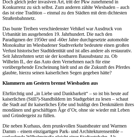
Doch gleich jeder invasiven Art, tritt der Pkw zunehmend in
Konkurrenz zu sich selbst. Zum anderen zählte Wiesbaden – auch
das ist eine Tradition – einmal zu den Städten mit dem dichtesten
Straßenbahnnetz.
Das bunte Treiben verschiedenster Vehikel war Ausdruck von
Urbanität im ausgehenden 19. Jahrhundert. Die nach den
Paradigmen der 1950er und -60er Jahre durchgesetzte automobile
Monokultur im Wiesbadener Stadtverkehr bedeutete einen großen
Verlust historischer Stadtidentität und ist alles andere als restaurativ.
Seit Jahrzehnten setzt sie der kostbaren Bausubstanz zu. Ob
Wilhelm II., der das Auto dem Vernehmen nach für eine
vorübergehende Erscheinung hielt und an die Zukunft des Pferdes
glaubte, hierzu seinen kaiserlichen Segen gegeben hätte?
Klammern am Gestern bremst Wiesbaden aus
Ehrfürchtig und „in Liebe und Dankbarkeit“ – so ist bis heute auf
kaiserlichen (Still?)-Standbildern im Stadtgebiet zu lesen – schaut
die Stadt auf ihr kaiserliches Erbe und huldigt den Denkmälern ihres
mondänen und geschäftigen Âge d’Or, ohne sie wieder mit Leben
und Gründergeist zu füllen.
Die neben Kurhaus, dem prunkvollen Staatstheater und Warmen
Damm – einem einzigartigen Park- und Architekturensemble –
verlaufende Wilhelmstraße gleicht einer Stadtautobahn. Als