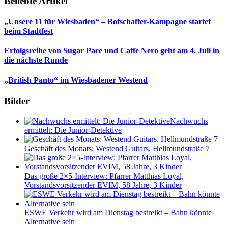
Beliebte Artikel
„Unsere 11 für Wiesbaden“ – Botschafter-Kampagne startet
beim Stadtfest
Erfolgsreihe von Sugar Pace und Caffe Nero geht am 4. Juli in
die nächste Runde
„British Panto“ im Wiesbadener Westend
Bilder
Nachwuchs
ermittelt: Die Junior-Detektive
Geschäft des Monats: Westend Guitars, Hellmundstraße 7
Das große 2×5-Interview: Pfarrer Matthias Loyal,
Vorstandsvorsitzender EVIM, 58 Jahre, 3 Kinder
ESWE Verkehr wird am Dienstag bestreikt – Bahn könnte
Alternative sein