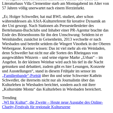
Literaturhaus Villa Clementine starb am Montagabend im Alter von
57 Jahren völlig unerwartet nach einem Herzinfarkt.
„Er, Holger Schwedler, hat mal BWL studiert, aber schon
währenddessen als AStA-Kulturreferent für kreative Dynamik an
der Uni gesorgt. Nach Stationen als Pressestellenleiter des
Bertelsmann-Buchclubs und Inhaber einer PR-Agentur brachte das
Ende des Börsenbooms für ihn den Umschwung: Seitdem ist er
Weinhändler, zunächst in Geisenheim, 2013 wechselte er nach
Wiesbaden und betreibt seitdem die Wingert Vinothek in der Oberen
Webergasse. Kenner wissen: Das ist viel mehr als ein Weinladen,
denn Schwedler hat nicht nur alle Sorten des Rheingaus von
ausgewählten Winzern – und seine eigene Marke „Urban“ – im
Angebot. In der kleinen Weinbar wird auch bis tief in die Nacht
getrunken und debattiert, zudem gibt es hier Lesungen, Konzerte
und Ausstellungen“, stand in diesem Frühjahr im sensor im
„Familienbande“-Porträt
über ihn und seine Schwester Kathrin
Schwedler, die ihrerseits nicht nur als Journalistin über das
Kulturleben in Wiesbaden berichtet, sondern auch mit ihrer
„Kulturstätte Monta“ das Kulturleben in Wiesbaden bereichert.
Trending
„WI für Kultur“, die Zweite – Heute neue Ausgabe des Online-
Charity-Festivals für regionale Kulturszene