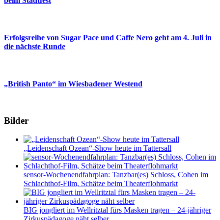
beim Stadtfest
Erfolgsreihe von Sugar Pace und Caffe Nero geht am 4. Juli in
die nächste Runde
„British Panto“ im Wiesbadener Westend
Bilder
„Leidenschaft Ozean“-Show heute im Tattersall
sensor-Wochenendfahrplan: Tanzbar(es) Schloss, Cohen im
Schlachthof-Film, Schätze beim Theaterflohmarkt
BIG jongliert im Wellritztal fürs Masken tragen – 24-jähriger
Zirkuspädagoge näht selber