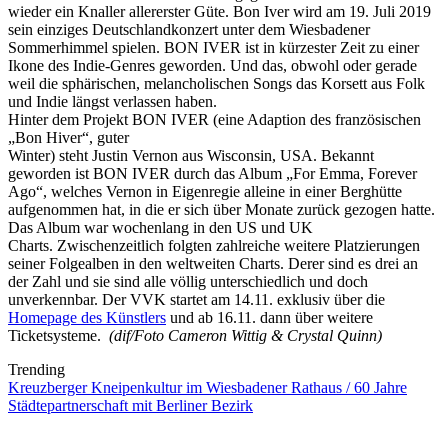
wieder ein Knaller allererster Güte. Bon Iver wird am 19. Juli 2019
sein einziges Deutschlandkonzert unter dem Wiesbadener
Sommerhimmel spielen. BON IVER ist in kürzester Zeit zu einer
Ikone des Indie-Genres geworden. Und das, obwohl oder gerade
weil die sphärischen, melancholischen Songs das Korsett aus Folk
und Indie längst verlassen haben.
Hinter dem Projekt BON IVER (eine Adaption des französischen
„Bon Hiver“, guter
Winter) steht Justin Vernon aus Wisconsin, USA. Bekannt
geworden ist BON IVER durch das Album „For Emma, Forever
Ago“, welches Vernon in Eigenregie alleine in einer Berghütte
aufgenommen hat, in die er sich über Monate zurück gezogen hatte.
Das Album war wochenlang in den US und UK
Charts. Zwischenzeitlich folgten zahlreiche weitere Platzierungen
seiner Folgealben in den weltweiten Charts. Derer sind es drei an
der Zahl und sie sind alle völlig unterschiedlich und doch
unverkennbar. Der VVK startet am 14.11. exklusiv über die
Homepage des Künstlers
und ab 16.11. dann über weitere
Ticketsysteme.
(dif/Foto Cameron Wittig & Crystal Quinn)
Trending
Kreuzberger Kneipenkultur im Wiesbadener Rathaus / 60 Jahre
Städtepartnerschaft mit Berliner Bezirk