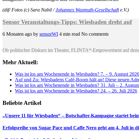
(dif/ Fotos (c) Sara Nabil /
Johannes Wasmuth-Gesellschaft
e.V.)
Sensor Veranstaltungs-Tipps: Wiesbaden dreht auf
6 Monaten ago
by
sensorWI
4 min read
No comments
Ob politischer Diskurs im Theater, FLINTA*-Empowerment auf dem 
Mehr Aktuell:
Was ist los am Wochenende in Wiesbaden? 7. – 9. August 202
Auf und Zu: Wiesbadens Café-Boom hält an! Diese neuen Adres
Was ist los am Wochenende in Wiesbaden? 31. Juli – 2. Augus
Was ist los am Wochenende in Wiesbaden? 24. – 26. Juli 2026
Beliebte Artikel
„Unsere 11 für Wiesbaden“ – Botschafter-Kampagne startet beim
Erfolgsreihe von Sugar Pace und Caffe Nero geht am 4. Juli in 