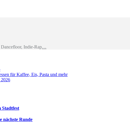
Dancefloor, Indie-Rap
…
6
sen für Kaffee, Eis, Pasta und mehr
t 2026
 Stadtfest
die nächste Runde