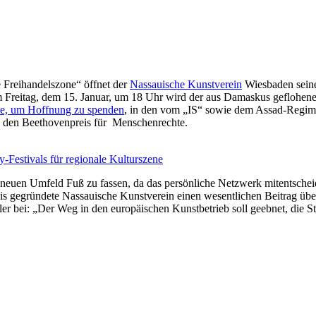
e Freihandelszone“ öffnet der
Nassauische Kunstverein
Wiesbaden seine 
Freitag, dem 15. Januar, um 18 Uhr wird der aus Damaskus geflohene
elte, um Hoffnung zu spenden
, in den vom „IS“ sowie dem Assad-Regime 
bt, den Beethovenpreis für Menschenrechte.
-Festivals für regionale Kulturszene
 neuen Umfeld Fuß zu fassen, da das persönliche Netzwerk mitentscheid
nis gegründete Nassauische Kunstverein einen wesentlichen Beitrag über
bei: „Der Weg in den europäischen Kunstbetrieb soll geebnet, die St