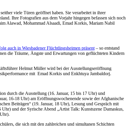
seither viele Türen geöffnet haben. Sie verarbeitet in ihrer
hland. Ihre Fotografien aus dem Vorjahr hingegen befassen sich noch
Ibrahim Alawad, Mohammad Alsaadi, Emad Korkis, Mariam Nabil
olg auch in Wiesbadener Flüchtlingsheimen präsent
– so entstand
 denen die Träume, Ängste und Erwartungen von geflüchteten Kindern
sführer Helmut Müller wird bei der Ausstellungseröffnung
 Musikperformance mit Emad Korkis und Enkhtuya Jambaldorj.
on durch die Ausstellung (16. Januar, 15 bis 17 Uhr) und
anuar, 16-18 Uhr) am Eröffnungswochenende sowie der Afghanische
schen Beiträgen“ (19. Januar, 18 Uhr), Lesung und Gespräch mit
6 Uhr) und der Syrische Abend „Artist Talk: Kunstszene Damaskus,
Uhr).
lschülers, die sich mit den zahlreichen und simultanen Schichten