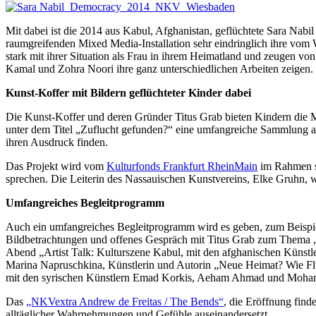
Mit dabei ist die 2014 aus Kabul, Afghanistan, geflüchtete Sara Nabil
raumgreifenden Mixed Media-Installation sehr eindringlich ihre vom 
stark mit ihrer Situation als Frau in ihrem Heimatland und zeugen
Kamal und Zohra Noori ihre ganz unterschiedlichen Arbeiten zeigen.
Kunst-Koffer mit Bildern geflüchteter Kinder dabei
Die Kunst-Koffer und deren Gründer Titus Grab bieten Kindern die Mö
unter dem Titel „Zuflucht gefunden?“ eine umfangreiche Sammlung an
ihren Ausdruck finden.
Das Projekt wird vom
Kulturfonds Frankfurt RheinMain
im Rahmen s
sprechen. Die Leiterin des Nassauischen Kunstvereins, Elke Gruhn, 
Umfangreiches Begleitprogramm
Auch ein umfangreiches Begleitprogramm wird es geben, zum Beispiel 
Bildbetrachtungen und offenes Gespräch mit Titus Grab zum Thema 
Abend „Artist Talk: Kulturszene Kabul, mit den afghanischen Künstl
Marina Napruschkina, Künstlerin und Autorin „Neue Heimat? Wie Flü
mit den syrischen Künstlern Emad Korkis, Aeham Ahmad und Mohamma
Das
„NKVextra Andrew de Freitas / The Bends“
, die Eröffnung finde
alltäglicher Wahrnehmungen und Gefühle auseinandersetzt.