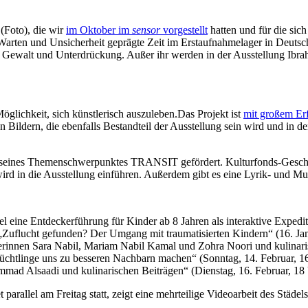
 (Foto), die wir
im Oktober im
sensor
vorgestellt
hatten und für die sich 
Warten und Unsicherheit geprägte Zeit im Erstaufnahmelager in Deutsc
 von Gewalt und Unterdrückung. Außer ihr werden in der Ausstellung 
glichkeit, sich künstlerisch auszuleben.Das Projekt ist
mit großem Erf
 Bildern, die ebenfalls Bestandteil der Ausstellung sein wird und in
eines Themenschwerpunktes TRANSIT gefördert. Kulturfonds-Geschäft
wird in die Ausstellung einführen. Außerdem gibt es eine Lyrik- und
eine Entdeckerführung für Kinder ab 8 Jahren als interaktive Expediti
„Zuflucht gefunden? Der Umgang mit traumatisierten Kindern“ (16. J
erinnen Sara Nabil, Mariam Nabil Kamal und Zohra Noori und kulinari
chtlinge uns zu besseren Nachbarn machen“ (Sonntag, 14. Februar, 1
d Alsaadi und kulinarischen Beiträgen“ (Dienstag, 16. Februar, 18 
t parallel am Freitag statt, zeigt eine mehrteilige Videoarbeit des Städe