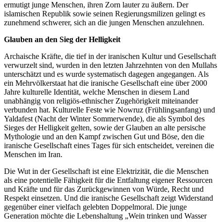
ermutigt junge Menschen, ihren Zorn lauter zu äußern. Der
islamischen Republik sowie seinen Regierungsmilizen gelingt es
zunehmend schwerer, sich an die jungen Menschen anzulehnen.
Glauben an den Sieg der Helligkeit
Archaische Kräfte, die tief in der iranischen Kultur und Gesellschaft
verwurzelt sind, wurden in den letzten Jahrzehnten von den Mullahs
unterschätzt und es wurde systematisch dagegen angegangen. Als
ein Mehrvölkerstaat hat die iranische Gesellschaft eine über 2000
Jahre kulturelle Identität, welche Menschen in diesem Land
unabhängig von religiös-ethnischer Zugehörigkeit miteinander
verbunden hat. Kulturelle Feste wie Nowruz (Frühlingsanfang) und
Yaldafest (Nacht der Winter Sommerwende), die als Symbol des
Sieges der Helligkeit gelten, sowie der Glauben an alte persische
Mythologie und an den Kampf zwischen Gut und Böse, den die
iranische Gesellschaft eines Tages für sich entscheidet, vereinen die
Menschen im Iran.
Die Wut in der Gesellschaft ist eine Elektrizität, die die Menschen
als eine potentielle Fähigkeit für die Entfaltung eigener Ressourcen
und Kräfte und für das Zurückgewinnen von Würde, Recht und
Respekt einsetzen. Und die iranische Gesellschaft zeigt Widerstand
gegenüber einer vielfach gelebten Doppelmoral. Die junge
Generation möchte die Lebenshaltung „Wein trinken und Wasser