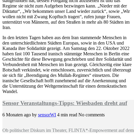
stattgefunden hat, dessen Fortgang nicht abzusehen ist und das
Regime sie nicht zum Aufgeben bezwingen kann. „Nieder mit der
Diktatur“, „Wir bekommen unser Land wieder zurück“, sowie „Wir
wollen nicht mit Zwang Kopftuch tragen“, rufen junge Frauen,
unterstützt von Männern, auf den Straßen in mehr als 80 Städten im
Iran.
In den letzten Tagen haben aus dem Iran stammende Menschen in
den unterschiedlichsten Städten Europas, sowie in den USA und
Kanada ihre Solidarität gezeigt. Am Samstag den 22. Oktober 2022
haben fast 100 Tausend iranisch stämmige Menschen in Berlin eine
Geschichte für diese Bewegung geschrieben und ihre Solidarität und
Verbundenheit mit Menschen im Iran gezeigt. Gleichzeitig eine klare
Botschaft verkündet, wie entschlossen, zuversichtlich und überzeugt
sie sich für „Beendigung des Mullah-Regimes“ einsetzen. Die
iranische Gesellschaft hofft zunehmend auf die Anerkennung und
die Unterstützung der Weltgemeinschaft für einen demokratischen
Wandel.
Sensor Veranstaltungs-Tipps: Wiesbaden dreht auf
6 Monaten ago
by
sensorWI
4 min read
No comments
Ob politischer Diskurs im Theater, FLINTA*-Empowerment auf dem 