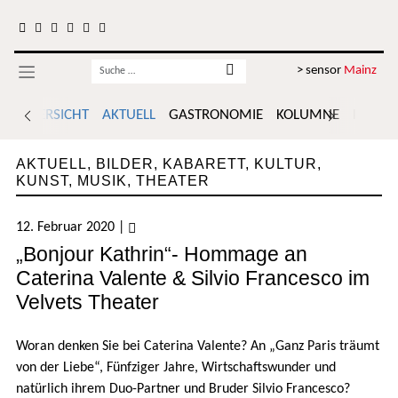
Zum Inhalt springen
Username
> sensor
Mainz
ÜBERSICHT
AKTUELL
GASTRONOMIE
KOLUMNE
POLITI
AKTUELL
,
BILDER
,
KABARETT
,
KULTUR
,
KUNST
,
MUSIK
,
THEATER
12. Februar 2020
|
„Bonjour Kathrin“- Hommage an
Caterina Valente & Silvio Francesco im
Velvets Theater
Woran denken Sie bei Caterina Valente? An „Ganz Paris träumt
von der Liebe“, Fünfziger Jahre, Wirtschaftswunder und
natürlich ihrem Duo-Partner und Bruder Silvio Francesco?