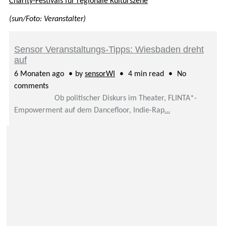
Charity-Festivals für regionale Kulturszene
(sun/Foto: Veranstalter)
Sensor Veranstaltungs-Tipps: Wiesbaden dreht
auf
6 Monaten ago
by
sensorWI
4 min read
No
comments
Ob politischer Diskurs im Theater, FLINTA*-
Empowerment auf dem Dancefloor, Indie-Rap
…