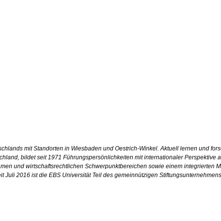
eutschlands mit Standorten in Wiesbaden und Oestrich-Winkel. Aktuell lernen und f
chland, bildet seit 1971 Führungspersönlichkeiten mit internationaler Perspektive au
amen und wirtschaftsrechtlichen Schwerpunktbereichen sowie einem integrierten M
 Seit Juli 2016 ist die EBS Universität Teil des gemeinnützigen Stiftungsunternehm