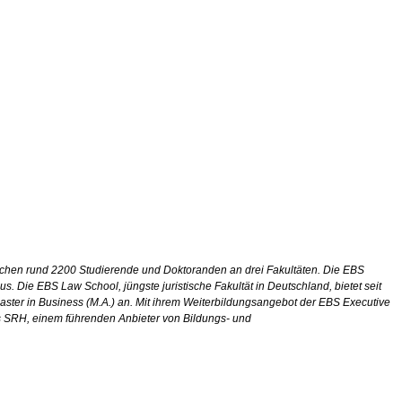
orschen rund 2200 Studierende und Doktoranden an drei Fakultäten. Die EBS
s. Die EBS Law School, jüngste juristische Fakultät in Deutschland, bietet seit
aster in Business (M.A.) an. Mit ihrem Weiterbildungsangebot der EBS Executive
ens SRH, einem führenden Anbieter von Bildungs- und