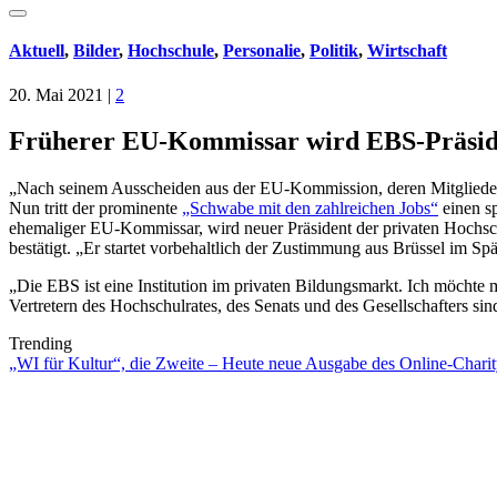
Aktuell
,
Bilder
,
Hochschule
,
Personalie
,
Politik
,
Wirtschaft
20. Mai 2021
|
2
Früherer EU-Kommissar wird EBS-Präsiden
„Nach seinem Ausscheiden aus der EU-Kommission, deren Mitglieder 
Nun tritt der prominente
„Schwabe mit den zahlreichen Jobs“
einen s
ehemaliger EU-Kommissar, wird neuer Präsident der privaten Hochsch
bestätigt. „Er startet vorbehaltlich der Zustimmung aus Brüssel im Spä
„Die EBS ist eine Institution im privaten Bildungsmarkt. Ich möchte
Vertretern des Hochschulrates, des Senats und des Gesellschafters sin
Trending
„WI für Kultur“, die Zweite – Heute neue Ausgabe des Online-Charity