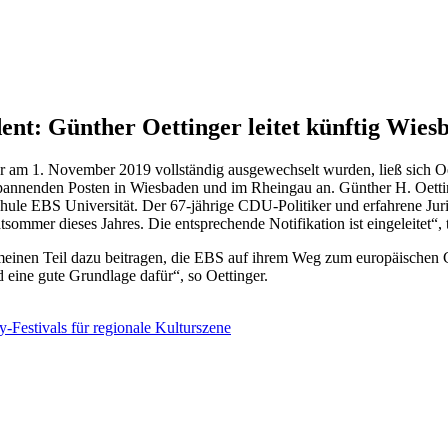
t: Günther Oettinger leitet künftig Wies
am 1. November 2019 vollständig ausgewechselt wurden, ließ sich Oe
pannenden Posten in Wiesbaden und im Rheingau an. Günther H. Oettin
ule EBS Universität. Der 67-jährige CDU-Politiker und erfahrene Jur
tsommer dieses Jahres. Die entsprechende Notifikation ist eingeleitet“, t
 meinen Teil dazu beitragen, die EBS auf ihrem Weg zum europäischen 
d eine gute Grundlage dafür“, so Oettinger.
-Festivals für regionale Kulturszene