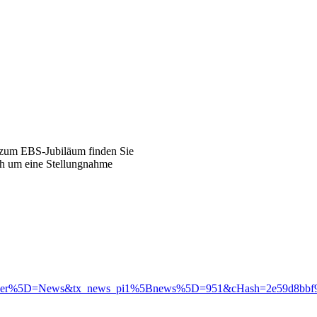
zum EBS-Jubiläum finden Sie
ch um eine Stellungnahme
oller%5D=News&tx_news_pi1%5Bnews%5D=951&cHash=2e59d8bbf9