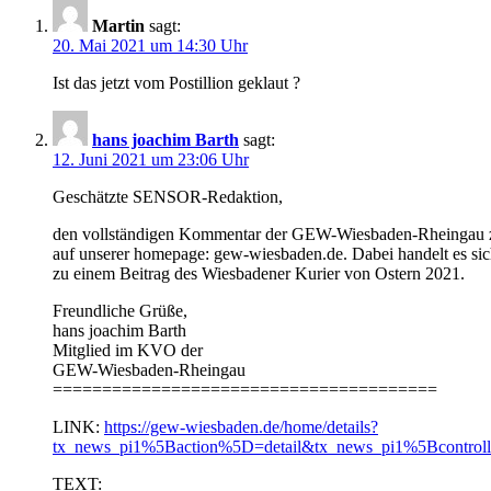
Martin
sagt:
20. Mai 2021 um 14:30 Uhr
Ist das jetzt vom Postillion geklaut ?
hans joachim Barth
sagt:
12. Juni 2021 um 23:06 Uhr
Geschätzte SENSOR-Redaktion,
den vollständigen Kommentar der GEW-Wiesbaden-Rheingau 
auf unserer homepage: gew-wiesbaden.de. Dabei handelt es si
zu einem Beitrag des Wiesbadener Kurier von Ostern 2021.
Freundliche Grüße,
hans joachim Barth
Mitglied im KVO der
GEW-Wiesbaden-Rheingau
=======================================
LINK:
https://gew-wiesbaden.de/home/details?
tx_news_pi1%5Baction%5D=detail&tx_news_pi1%5Bcontr
TEXT: