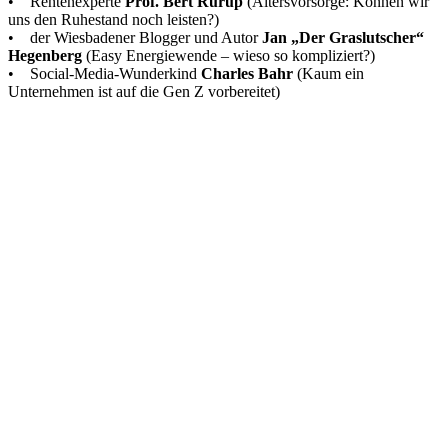
• Rentenexperte
Prof. Bert Rürup
(Altersvorsorge: Können wir
uns den Ruhestand noch leisten?)
• der Wiesbadener Blogger und Autor
Jan „Der Graslutscher“
Hegenberg
(Easy Energiewende – wieso so kompliziert?)
• Social-Media-Wunderkind
Charles Bahr
(Kaum ein
Unternehmen ist auf die Gen Z vorbereitet)