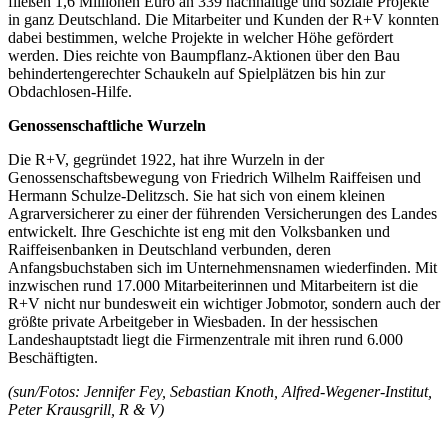
fließen 1,6 Millionen Euro an 339 nachhaltige und soziale Projekte
in ganz Deutschland. Die Mitarbeiter und Kunden der R+V konnten
dabei bestimmen, welche Projekte in welcher Höhe gefördert
werden. Dies reichte von Baumpflanz-Aktionen über den Bau
behindertengerechter Schaukeln auf Spielplätzen bis hin zur
Obdachlosen-Hilfe.
Genossenschaftliche Wurzeln
Die R+V, gegründet 1922, hat ihre Wurzeln in der
Genossenschaftsbewegung von Friedrich Wilhelm Raiffeisen und
Hermann Schulze-Delitzsch. Sie hat sich von einem kleinen
Agrarversicherer zu einer der führenden Versicherungen des Landes
entwickelt. Ihre Geschichte ist eng mit den Volksbanken und
Raiffeisenbanken in Deutschland verbunden, deren
Anfangsbuchstaben sich im Unternehmensnamen wiederfinden. Mit
inzwischen rund 17.000 Mitarbeiterinnen und Mitarbeitern ist die
R+V nicht nur bundesweit ein wichtiger Jobmotor, sondern auch der
größte private Arbeitgeber in Wiesbaden. In der hessischen
Landeshauptstadt liegt die Firmenzentrale mit ihren rund 6.000
Beschäftigten.
(sun/Fotos: Jennifer Fey, Sebastian Knoth, Alfred-Wegener-Institut,
Peter Krausgrill, R & V)