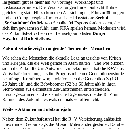
Insgesamt gibt es mehr als 70 Vorträge, Workshops und
Diskussionsrunden. Die Veranstaltungen finden auf acht Bühnen
gleichzeitig statt. Hinzu kommen Ausstellungen, Filmvorführungen
und ein Computerspiel-Turnier auf der Playstation:
Serhat
„Serhatinho“ Öztürk
von Schalke 04 Esports fordert jeden, der
sich ihm gewachsen fühlt, zum FIFA spielen heraus. Moderiert wird
das Zukunftsfestival von den Fernsehjournalisten
Dunja
Hayali
und
Dirk Steffens
.
Zukunftsstudie zeigt drängende Themen der Menschen
Wie sehen die Menschen die aktuelle Lage angesichts von Krisen
und Kriegen, die die Welt gerade in Atem halten – und wie blicken
sie in die Zukunft? Um Antworten zu bekommen, hat die R+V das
Wirtschaftsforschungsinstitut Prognos mit einer Generationenstudie
beauftragt. Kernfrage war, inwiefern sich die Generation Z (13 bis
26 Jahre alt) und die Babyboomer (52 bis 66 Jahre alt) in ihren
Sichtweisen auf elementare Zukunftsthemen unterscheiden.
Herausgekommen sind erstaunliche Ergebnisse, die die R+V im
Rahmen des Zukunftsfestivals erstmals veröffentlicht.
Weitere Aktionen im Jubiläumsjahr
Neben dem Zukunftsfestival hat die R+V Versicherung anlässlich
ihres runden Geburtstags die MissionMiteinander gestartet. Darüber