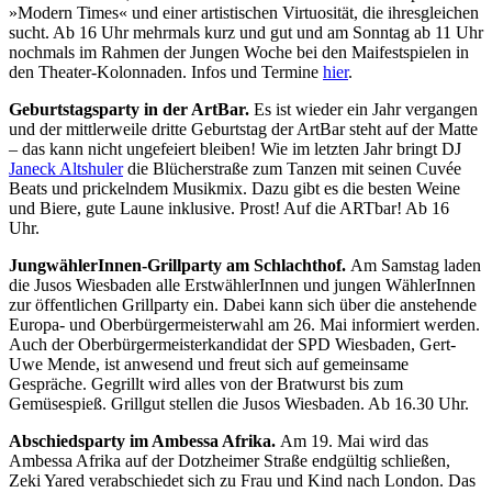
»Modern Times« und einer artistischen Virtuosität, die ihresgleichen
sucht. Ab 16 Uhr mehrmals kurz und gut und am Sonntag ab 11 Uhr
nochmals im Rahmen der Jungen Woche bei den Maifestspielen in
den Theater-Kolonnaden. Infos und Termine
hier
.
Geburtstagsparty in der ArtBar.
Es ist wieder ein Jahr vergangen
und der mittlerweile dritte Geburtstag der ArtBar steht auf der Matte
– das kann nicht ungefeiert bleiben! Wie im letzten Jahr bringt DJ
Janeck Altshuler
die Blücherstraße zum Tanzen mit seinen Cuvée
Beats und prickelndem Musikmix. Dazu gibt es die besten Weine
und Biere, gute Laune inklusive. Prost! Auf die ARTbar! Ab 16
Uhr.
JungwählerInnen-Grillparty am Schlachthof.
Am Samstag laden
die Jusos Wiesbaden alle ErstwählerInnen und jungen WählerInnen
zur öffentlichen Grillparty ein. Dabei kann sich über die anstehende
Europa- und Oberbürgermeisterwahl am 26. Mai informiert werden.
Auch der Oberbürgermeisterkandidat der SPD Wiesbaden, Gert-
Uwe Mende, ist anwesend und freut sich auf gemeinsame
Gespräche. Gegrillt wird alles von der Bratwurst bis zum
Gemüsespieß. Grillgut stellen die Jusos Wiesbaden. Ab 16.30 Uhr.
Abschiedsparty im Ambessa Afrika.
Am 19. Mai wird das
Ambessa Afrika auf der Dotzheimer Straße endgültig schließen,
Zeki Yared verabschiedet sich zu Frau und Kind nach London. Das