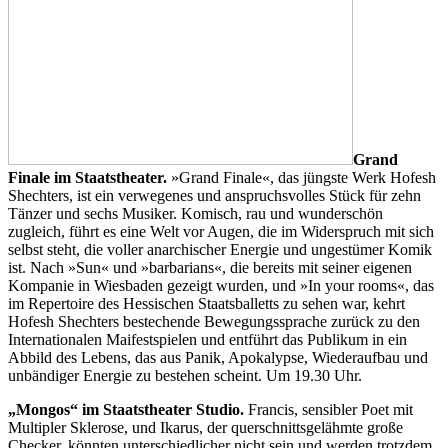
Grand
Finale im Staatstheater.
»Grand Finale«, das jüngste Werk Hofesh
Shechters, ist ein verwegenes und anspruchsvolles Stück für zehn
Tänzer und sechs Musiker. Komisch, rau und wunderschön
zugleich, führt es eine Welt vor Augen, die im Widerspruch mit sich
selbst steht, die voller anarchischer Energie und ungestümer Komik
ist. Nach »Sun« und »barbarians«, die bereits mit seiner eigenen
Kompanie in Wiesbaden gezeigt wurden, und »In your rooms«, das
im Repertoire des Hessischen Staatsballetts zu sehen war, kehrt
Hofesh Shechters bestechende Bewegungssprache zurück zu den
Internationalen Maifestspielen und entführt das Publikum in ein
Abbild des Lebens, das aus Panik, Apokalypse, Wiederaufbau und
unbändiger Energie zu bestehen scheint. Um 19.30 Uhr.
„Mongos“ im Staatstheater Studio.
Francis, sensibler Poet mit
Multipler Sklerose, und Ikarus, der querschnittsgelähmte große
Checker, könnten unterschiedlicher nicht sein und werden trotzdem