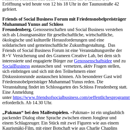
Eröffnung wird heute von 12 bis 18 Uhr in der Taunusstraße 42
gefeiert.
Friends of Social Business Forum mit Friedensnobelpreisträger
Muhammad Yunus auf Schloss
Freundenberg.
Genossenschaften und Social Business verstehen
sich als Lösungsansätze für gesellschaftliche, wirtschaftliche,
ökologische und kulturelle Herausforderungen und eine
solidarischen und gemeinschaftliche Zukunftsgestaltung. Das
Friends of Social Business Forum ist eine Veranstaltungsreihe der
R+V Versicherung und des Grameen Creative Lab, bei dem sich
interessierte und engagierte Bürger zur
Genossenschaftsidee
und zu
SocialBusiness
austauschen und vernetzen, aktiv Fragen stellen,
sich einbringen und sich mit den Teilnehmern einer
Diskussionsrunde austauschen können. Als besonderer Gast wird
Friedensnobelpreisträger Muhammad Yunus reden. Die
Veranstaltung findet im Schlossgarten des Schloss Freudenberg statt.
Eine Anmeldung
unter
https://www.friendsofsocialbusiness.com/oeffentlichesprogram
erforderlich. Ab 14.30 Uhr.
„Pakman“ bei den Maifestspielen.
»Pakman« ist ein unglaublich
packender Dialog ohne Sprache zwischen einem Jongleur und
einem Schlagzeuger. Ein Stück mit zwei Figuren wie aus einem
Kaurismäki-Film, mit einer Botschaft wie aus Charlie Chaplins