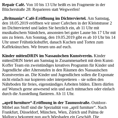
Repair Café.
Von 10 bis 13 Uhr heißt es im Fragmente in der
Blücherstraße 28: Reparieren statt Wegwerfen!
„Britmania“-Café-Eröffnung im Dichterviertel.
Am Samstag,
den 18.05.2019 eröffnen wir unser Cafechen in der Kleiststrasse 2
im Dichterviertel und laden Sie herzlich ein, ab 11 Uhr mit
musikalischem Ständchen, ansonsten bei guter Laune bis 17 Uhr mit
uns zu feiern. Am Sonntag, den 19.05.2019 gibt es ab 10 Uhr bis 14
Uhr unser Frühstücksbuffet, danach Kuchen und Torten zum
Kaffekränzchen. Wir freuen uns auf euch.
Kinder mittenDRIN im Nassauischen Kunstverein.
Kinder
mittenDRIN bietet am Samstag in Zusammenarbeit mit dem Kunst-
Koffer Team ein zweistündiges kreatives Programm für Kinder und
Jugendliche aller Altersstufen in den Räumen des Nassauischen
Kunstvereins an. Die Kinder und Jugendlichen sollen die Exponate
nicht einfach nur kopieren oder interpretieren – sie sollen den
Nährboden für freies, eigenständiges Arbeiten bilden. Eltern dürfen
auf Wunsch gerne anwesend sein und auch mitmachen oder einfach
durch die Ausstellung flanieren. Ab 11 Uhr.
„april furniture“-Eröffnung in der Taunusstraße.
Outdoor-
Möbel aus Stoff sind die Spezialität von „april furniture“. Nach
Frankfurt, Düsseldorf, München, Wien, Zürich und Palma de
Mallorca bekommt nun auch Wiesbaden ein Geschäft. Die