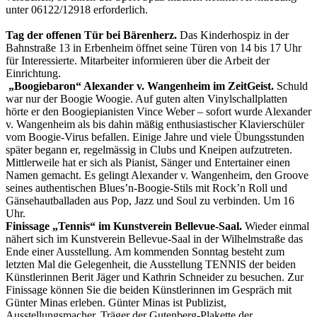
unter 06122/12918 erforderlich.
Tag der offenen Tür bei Bärenherz.
Das Kinderhospiz in der
Bahnstraße 13 in Erbenheim öffnet seine Türen von 14 bis 17 Uhr
für Interessierte. Mitarbeiter informieren über die Arbeit der
Einrichtung.
„Boogiebaron“ Alexander v. Wangenheim im ZeitGeist.
Schuld
war nur der Boogie Woogie. Auf guten alten Vinylschallplatten
hörte er den Boogiepianisten Vince Weber – sofort wurde Alexander
v. Wangenheim als bis dahin mäßig enthusiastischer Klavierschüler
vom Boogie-Virus befallen. Einige Jahre und viele Übungsstunden
später begann er, regelmässig in Clubs und Kneipen aufzutreten.
Mittlerweile hat er sich als Pianist, Sänger und Entertainer einen
Namen gemacht. Es gelingt Alexander v. Wangenheim, den Groove
seines authentischen Blues’n-Boogie-Stils mit Rock’n Roll und
Gänsehautballaden aus Pop, Jazz und Soul zu verbinden. Um 16
Uhr.
Finissage „Tennis“ im Kunstverein Bellevue-Saal.
Wieder einmal
nähert sich im Kunstverein Bellevue-Saal in der Wilhelmstraße das
Ende einer Ausstellung. Am kommenden Sonntag besteht zum
letzten Mal die Gelegenheit, die Ausstellung TENNIS der beiden
Künstlerinnen Berit Jäger und Kathrin Schneider zu besuchen. Zur
Finissage können Sie die beiden Künstlerinnen im Gespräch mit
Günter Minas erleben. Günter Minas ist Publizist,
Ausstellungsmacher, Träger der Gutenberg-Plakette der