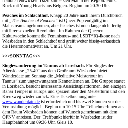
National entwickelt. Dazu zum ersten Mal in der Region: Punk-
Rock mit Young Hearts aus Belgien. Beginn um 20.30 Uhr.
Peaches im Schlachthof.
Knapp 20 Jahre nach ihrem Durchbruch
mit
„The Teaches of Peaches“
ist Queer-Pop endgültig im
Mainstream angekommen, aber Peaches ist noch lange nicht fertig
mit ihrer sexuellen Revolution. Im Rahmen der Queeren
Kulturwoche kommt die Feminismus- und LSBT*IQ-Ikone nach
Wiesbaden in den Schlachthof und greift weiter bissig-sarkastisch
die Heteronormativität an. Um 21 Uhr.
>>>SONNTAG<<<
Singlewanderung
im Taunus ab Lorsbach.
Für Singles der
Altersklasse „25-49“ aus dem Großraum Wiesbaden bietet
Wanderdate am Sonntag die „Meditative Meistertour im
Taunus“ zum ungezwungenen Kennenlernen an. Die Gruppe startet
in Lorsbach, besucht interessante Aussichtsplattformen, den einzigen
Bahai-Tempel in Europa und spaziert über den Meisterturm und den
Kreuzweg wieder zurück. Eine Ticketbuchung unter
www.wanderdate.de
ist erforderlich und bis zwei Stunden vor der
Veranstaltung möglich. Beginn um 10.15 Uhr. TeilnehmerInnen aus
dem Raum Wiesbaden können auf Wunsch gemeinsam mit dem
ÖPNV anreisen. Der Treffpunkt hierfür in Wiesbaden ist der
Hauptbahnhof um 09:36 Uhr, Gleis 10.