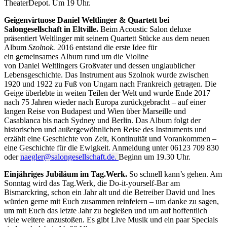
TheaterDepot. Um 19 Uhr.
Geigenvirtuose Daniel Weltlinger & Quartett bei
Salongesellschaft in Eltville.
Beim Acoustic Salon deluxe
präsentiert Weltlinger mit seinem Quartett Stücke aus dem neuen
Album
Szolnok.
2016 entstand die erste Idee für
ein gemeinsames Album rund um die Violine
von Daniel Weltlingers Großvater und dessen unglaublicher
Lebensgeschichte. Das Instrument aus Szolnok wurde zwischen
1920 und 1922 zu Fuß von Ungarn nach Frankreich getragen. Die
Geige überlebte in weiten Teilen der Welt und wurde Ende 2017
nach 75 Jahren wieder nach Europa zurückgebracht – auf einer
langen Reise von Budapest und Wien über Marseille und
Casablanca bis nach Sydney und Berlin. Das Album folgt der
historischen und außergewöhnlichen Reise des Instruments und
erzählt eine Geschichte von Zeit, Kontinuität und Vorankommen –
eine Geschichte für die Ewigkeit. Anmeldung unter 06123 709 830
oder
naegler@salongesellschaft.de.
Beginn um 19.30 Uhr.
Einjähriges Jubiläum im Tag.Werk.
So schnell kann’s gehen. Am
Sonntag wird das Tag.Werk, die Do-it-yourself-Bar am
Bismarckring, schon ein Jahr alt und die Betreiber David und Ines
würden gerne mit Euch zusammen reinfeiern – um danke zu sagen,
um mit Euch das letzte Jahr zu begießen und um auf hoffentlich
viele weitere anzustoßen. Es gibt Live Musik und ein paar Specials