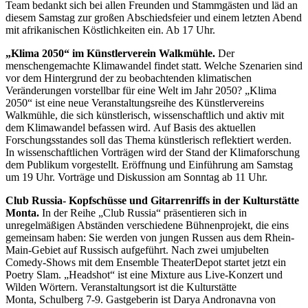
Team bedankt sich bei allen Freunden und Stammgästen und läd an
diesem Samstag zur großen Abschiedsfeier und einem letzten Abend
mit afrikanischen Köstlichkeiten ein. Ab 17 Uhr.
„Klima 2050“ im Künstlerverein Walkmühle.
Der
menschengemachte Klimawandel findet statt. Welche Szenarien sind
vor dem Hintergrund der zu beobachtenden klimatischen
Veränderungen vorstellbar für eine Welt im Jahr 2050? „Klima
2050“ ist eine neue Veranstaltungsreihe des Künstlervereins
Walkmühle, die sich künstlerisch, wissenschaftlich und aktiv mit
dem Klimawandel befassen wird. Auf Basis des aktuellen
Forschungsstandes soll das Thema künstlerisch reflektiert werden.
In wissenschaftlichen Vorträgen wird der Stand der Klimaforschung
dem Publikum vorgestellt. Eröffnung und Einführung am Samstag
um 19 Uhr. Vorträge und Diskussion am Sonntag ab 11 Uhr.
Club Russia- Kopfschüsse und Gitarrenriffs in der Kulturstätte
Monta.
In der Reihe „Club Russia“ präsentieren sich in
unregelmäßigen Abständen verschiedene Bühnenprojekt, die eins
gemeinsam haben: Sie werden von jungen Russen aus dem Rhein-
Main-Gebiet auf Russisch aufgeführt. Nach zwei umjubelten
Comedy-Shows mit dem Ensemble TheaterDepot startet jetzt ein
Poetry Slam. „Headshot“ ist eine Mixture aus Live-Konzert und
Wilden Wörtern. Veranstaltungsort ist die Kulturstätte
Monta, Schulberg 7-9. Gastgeberin ist Darya Andronavna von