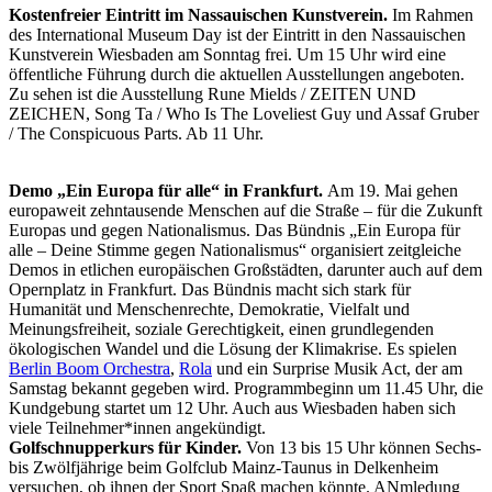
Kostenfreier Eintritt im Nassauischen Kunstverein.
Im Rahmen
des International Museum Day ist der Eintritt in den Nassauischen
Kunstverein Wiesbaden am Sonntag frei. Um 15 Uhr wird eine
öffentliche Führung durch die aktuellen Ausstellungen angeboten.
Zu sehen ist die Ausstellung Rune Mields / ZEITEN UND
ZEICHEN, Song Ta / Who Is The Loveliest Guy und Assaf Gruber
/ The Conspicuous Parts. Ab 11 Uhr.
Demo „Ein Europa für alle“ in Frankfurt.
Am 19. Mai gehen
europaweit zehntausende Menschen auf die Straße – für die Zukunft
Europas und gegen Nationalismus. Das Bündnis „Ein Europa für
alle – Deine Stimme gegen Nationalismus“ organisiert zeitgleiche
Demos in etlichen europäischen Großstädten, darunter auch auf dem
Opernplatz in Frankfurt. Das Bündnis macht sich stark für
Humanität und Menschenrechte, Demokratie, Vielfalt und
Meinungsfreiheit, soziale Gerechtigkeit, einen grundlegenden
ökologischen Wandel und die Lösung der Klimakrise. Es spielen
Berlin Boom Orchestra
,
Rola
und ein Surprise Musik Act, der am
Samstag bekannt gegeben wird. Programmbeginn um 11.45 Uhr, die
Kundgebung startet um 12 Uhr. Auch aus Wiesbaden haben sich
viele Teilnehmer*innen angekündigt.
Golfschnupperkurs für Kinder.
Von 13 bis 15 Uhr können Sechs-
bis Zwölfjährige beim Golfclub Mainz-Taunus in Delkenheim
versuchen, ob ihnen der Sport Spaß machen könnte. ANmledung