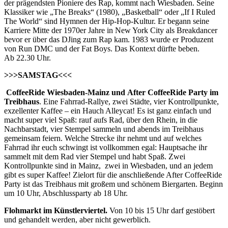
der prägendsten Pioniere des Rap, kommt nach Wiesbaden. Seine
Klassiker wie „The Breaks“ (1980), „Basketball“ oder „If I Ruled
The World“ sind Hymnen der Hip-Hop-Kultur. Er begann seine
Karriere Mitte der 1970er Jahre in New York City als Breakdancer
bevor er über das DJing zum Rap kam. 1983 wurde er Produzent
von Run DMC und der Fat Boys. Das Kontext dürfte beben.
Ab 22.30 Uhr.
>>>SAMSTAG<<<
CoffeeRide Wiesbaden-Mainz und After CoffeeRide Party im
Treibhaus
. Eine Fahrrad-Rallye, zwei Städte, vier Kontrollpunkte,
exzellenter Kaffee – ein Hauch Alleycat! Es ist ganz einfach und
macht super viel Spaß: rauf aufs Rad, über den Rhein, in die
Nachbarstadt, vier Stempel sammeln und abends im Treibhaus
gemeinsam feiern. Welche Strecke ihr nehmt und auf welches
Fahrrad ihr euch schwingt ist vollkommen egal: Hauptsache ihr
sammelt mit dem Rad vier Stempel und habt Spaß. Zwei
Kontrollpunkte sind in Mainz, zwei in Wiesbaden, und an jedem
gibt es super Kaffee! Zielort für die anschließende After CoffeeRide
Party ist das Treibhaus mit großem und schönem Biergarten. Beginn
um 10 Uhr, Abschlussparty ab 18 Uhr.
Flohmarkt im Künstlerviertel.
Von 10 bis 15 Uhr darf gestöbert
und gehandelt werden, aber nicht gewerblich.