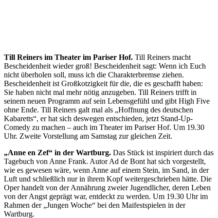
Till Reiners im Theater im Pariser Hof.
Till Reiners macht
Bescheidenheit wieder groß! Bescheidenheit sagt: Wenn ich Euch
nicht überholen soll, muss ich die Charakterbremse ziehen.
Bescheidenheit ist Großkotzigkeit für die, die es geschafft haben:
Sie haben nicht mal mehr nötig anzugeben. Till Reiners trifft in
seinem neuen Programm auf sein Lebensgefühl und gibt High Five
ohne Ende. Till Reiners galt mal als „Hoffnung des deutschen
Kabaretts“, er hat sich deswegen entschieden, jetzt Stand-Up-
Comedy zu machen – auch im Theater im Pariser Hof. Um 19.30
Uhr. Zweite Vorstellung am Samstag zur gleichen Zeit.
„Anne en Zef“ in der Wartburg.
Das Stück ist inspiriert durch das
Tagebuch von Anne Frank. Autor Ad de Bont hat sich vorgestellt,
wie es gewesen wäre, wenn Anne auf einem Stein, im Sand, in der
Luft und schließlich nur in ihrem Kopf weitergeschrieben hätte. Die
Oper handelt von der Annährung zweier Jugendlicher, deren Leben
von der Angst geprägt war, entdeckt zu werden. Um 19.30 Uhr im
Rahmen der „Jungen Woche“ bei den Maifestspielen in der
Wartburg.