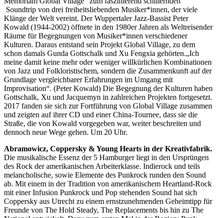
Memoriam Global Village“ zum faszinierend schillernden
Soundtrip von drei freiheitsliebenden Musiker*innen, der viele
Klänge der Welt vereint. Der Wuppertaler Jazz-Bassist Peter
Kowald (1944-2002) öffnete in den 1980er Jahren als Weltreisender
Räume für Begegnungen von Musiker*innen verschiedener
Kulturen. Daraus entstand sein Projekt Global Village, zu dem
schon damals Gunda Gottschalk und Xu Fengxia gehörten.„Ich
meine damit keine mehr oder weniger willkürlichen Kombinationen
von Jazz und Folkloristischem, sondern die Zusammenkunft auf der
Grundlage vergleichbarer Erfahrungen im Umgang mit
Improvisation“. (Peter Kowald) Die Begegnung der Kulturen haben
Gottschalk, Xu und Jacquemyn in zahlreichen Projekten fortgesetzt.
2017 fanden sie sich zur Fortführung von Global Village zusammen
und zeigten auf ihrer CD und einer China-Tournee, dass sie die
Straße, die von Kowald vorgegeben war, weiter beschreiten und
dennoch neue Wege gehen. Um 20 Uhr.
Abramowicz, Coppersky & Young Hearts in der Kreativfabrik.
Die musikalische Essenz der 5 Hamburger liegt in den Ursprüngen
des Rock der amerikanischen Arbeiterklasse. Indierock und teils
melancholische, sowie Elemente des Punkrock runden den Sound
ab. Mit einem in der Tradition von amerikanischem Heartland-Rock
mit einer Infusion Punkrock und Pop stehenden Sound hat sich
Coppersky aus Utrecht zu einem ernstzunehmenden Geheimtipp für
Freunde von The Hold Steady, The Replacements bis hin zu The