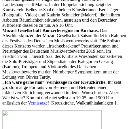
Landeshauptstadt Mainz. In der Doppelausstellung zeigt der
Kunstverein Bellevue-Saal die beiden Künstlerinnen Berit Jäger
(Fotografie, Video) und Kathrin Schneider (Malerei), die in ihren
Arbeiten Räumlichkeit erkunden, ausreizen und den Betrachter
auffordern dasselbe zu tun. Ab 16 Uhr.
Mozart Gesellschaft-Konzertereignis im Kurhaus.
Das
Abschlusskonzert der Mozart Gesellschaft-Saison findet im Rahmen
des Festivals des Deutschen Musikwettbewerbs statt. Die Solisten
dieses Konzerts werden „frischgebackene“ Preisträgerinnen und
Preisträger des Deutschen Musikwettbewerbs 2019 sein. Im
Friedrich-von-Thiersch-Saal des Kurhaus Wiesbaden konzertieren
die Solo-Preisträger und Stipendiaten der Kategorien Gesang
(Bariton), Trompete und Violoncello des Deutschen
Musikwettbewerbs mit den Nürnberger Symphonikern unter der
Leitung von Olivier Tardy.
„Ich wäre gerne mal“-Vernissage in der Kreuzkirche.
Ihr seht
großformatige Portraits von Betreuen und Betreuten einer
inklusiven Einrichtung verwandelt in deren Wunschrollen. Aber:
Wer ist wer? Kommt und ratet selbst am 19.05. um 1900 Uhr
anlässlich der
Vernissage
! Kreuzkirche, Walkmühltalanlagen 1.