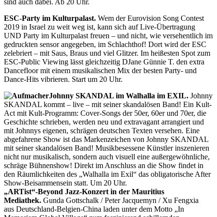
sind auch dabei. Ab 20 Uhr.
ESC-Party im Kulturpalast.
Wem der Eurovision Song Contest
2019 in Israel zu weit weg ist, kann sich auf Live-Übertragung
UND Party im Kulturpalast freuen – und nicht, wie versehentlich im
gedruckten sensor angegeben, im Schlachthof! Dort wird der ESC
zelebriert – mit Saus, Braus und viel Glitzer. Im heißesten Spot zum
ESC-Public Viewing lässt gleichzeitig DJane Günnie T. den extra
Dancefloor mit einem musikalischen Mix der besten Party- und
Dance-Hits vibrieren. Start um 20 Uhr.
Johnny SKANDAL im Walhalla im EXIL.
Johnny
SKANDAL kommt – live – mit seiner skandalösen Band! Ein Kult-
Act mit Kult-Programm: Cover-Songs der 50er, 60er und 70er, die
Geschichte schrieben, werden neu und extravagant arrangiert und
mit Johnnys eigenen, schrägen deutschen Texten versehen. Eine
abgefahrene Show ist das Markenzeichen von Johnny SKANDAL
mit seiner skandalösen Band! Musikbesessene Künstler inszenieren
nicht nur musikalisch, sondern auch visuell eine außergewöhnliche,
schräge Bühnenshow! Direkt im Anschluss an die Show findet in
den Räumlichkeiten des „Walhalla im Exil“ das obligatorische After
Show-Beisammensein statt. Um 20 Uhr.
„ARTist“-Beyond Jazz-Konzert in der Mauritius
Mediathek.
Gunda Gottschalk / Peter Jacquemyn / Xu Fengxia
aus Deutschland-Belgien-China laden unter dem Motto „In