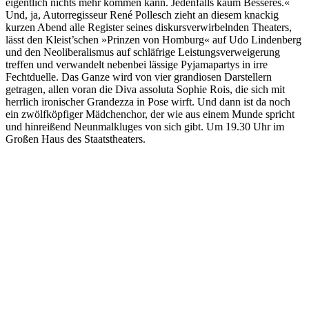
eigentlich nichts mehr kommen kann. Jedenfalls kaum Besseres.«
Und, ja, Autorregisseur René Pollesch zieht an diesem knackig
kurzen Abend alle Register seines diskursverwirbelnden Theaters,
lässt den Kleist’schen »Prinzen von Homburg« auf Udo Lindenberg
und den Neoliberalismus auf schläfrige Leistungsverweigerung
treffen und verwandelt nebenbei lässige Pyjamapartys in irre
Fechtduelle. Das Ganze wird von vier grandiosen Darstellern
getragen, allen voran die Diva assoluta Sophie Rois, die sich mit
herrlich ironischer Grandezza in Pose wirft. Und dann ist da noch
ein zwölfköpfiger Mädchenchor, der wie aus einem Munde spricht
und hinreißend Neunmalkluges von sich gibt. Um 19.30 Uhr im
Großen Haus des Staatstheaters.