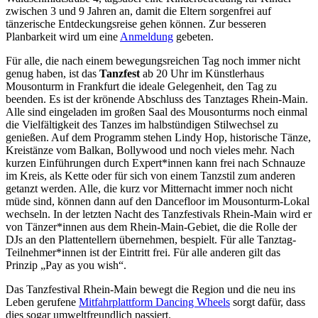
zwischen 3 und 9 Jahren an, damit die Eltern sorgenfrei auf
tänzerische Entdeckungsreise gehen können. Zur besseren
Planbarkeit wird um eine
Anmeldung
gebeten.
Für alle, die nach einem bewegungsreichen Tag noch immer nicht
genug haben, ist das
Tanzfest
ab 20 Uhr im Künstlerhaus
Mousonturm in Frankfurt die ideale Gelegenheit, den Tag zu
beenden. Es ist der krönende Abschluss des Tanztages Rhein-Main.
Alle sind eingeladen im großen Saal des Mousonturms noch einmal
die Vielfältigkeit des Tanzes im halbstündigen Stilwechsel zu
genießen. Auf dem Programm stehen Lindy Hop, historische Tänze,
Kreistänze vom Balkan, Bollywood und noch vieles mehr. Nach
kurzen Einführungen durch Expert*innen kann frei nach Schnauze
im Kreis, als Kette oder für sich von einem Tanzstil zum anderen
getanzt werden. Alle, die kurz vor Mitternacht immer noch nicht
müde sind, können dann auf den Dancefloor im Mousonturm-Lokal
wechseln. In der letzten Nacht des Tanzfestivals Rhein-Main wird er
von Tänzer*innen aus dem Rhein-Main-Gebiet, die die Rolle der
DJs an den Plattentellern übernehmen, bespielt. Für alle Tanztag-
Teilnehmer*innen ist der Eintritt frei. Für alle anderen gilt das
Prinzip „Pay as you wish“.
Das Tanzfestival Rhein-Main bewegt die Region und die neu ins
Leben gerufene
Mitfahrplattform Dancing Wheels
sorgt dafür, dass
dies sogar umweltfreundlich passiert.