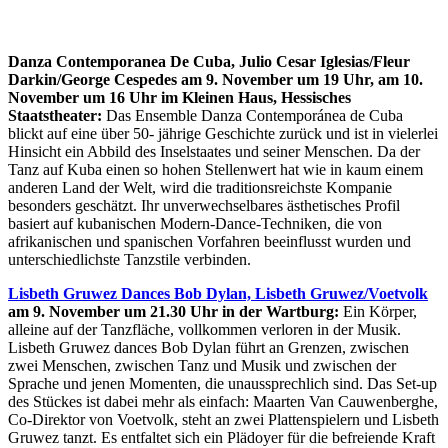
Danza Contemporanea De Cuba, Julio Cesar Iglesias/Fleur
Darkin/George Cespedes am 9. November um 19 Uhr, am 10.
November um 16 Uhr im Kleinen Haus, Hessisches
Staatstheater:
Das Ensemble Danza Contemporánea de Cuba
blickt auf eine über 50- jährige Geschichte zurück und ist in vielerlei
Hinsicht ein Abbild des Inselstaates und seiner Menschen. Da der
Tanz auf Kuba einen so hohen Stellenwert hat wie in kaum einem
anderen Land der Welt, wird die traditionsreichste Kompanie
besonders geschätzt. Ihr unverwechselbares ästhetisches Profil
basiert auf kubanischen Modern-Dance-Techniken, die von
afrikanischen und spanischen Vorfahren beeinflusst wurden und
unterschiedlichste Tanzstile verbinden.
Lisbeth Gruwez Dances Bob Dylan, Lisbeth Gruwez/Voetvolk
am 9. November um 21.30 Uhr in der Wartburg:
Ein Körper,
alleine auf der Tanzfläche, vollkommen verloren in der Musik.
Lisbeth Gruwez dances Bob Dylan führt an Grenzen, zwischen
zwei Menschen, zwischen Tanz und Musik und zwischen der
Sprache und jenen Momenten, die unaussprechlich sind. Das Set-up
des Stückes ist dabei mehr als einfach: Maarten Van Cauwenberghe,
Co-Direktor von Voetvolk, steht an zwei Plattenspielern und Lisbeth
Gruwez tanzt. Es entfaltet sich ein Plädoyer für die befreiende Kraft