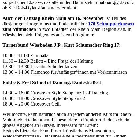
körperlicher Ekstase, das alle in den Bann zieht, unabhängig davon,
ob Sie Bob-Dylan-Fan sind oder nicht.
Auch der Tanztag Rhein-Main am 16. November
ist Teil des
diesjährigen Programms und findet mit über
170 Schnupperkursen
zum Mitmachen
in zwölf Städten der Rhein-Main-Region statt. In
Wiesbaden steht Folgendes auf dem Programm:
Turnerbund Wiesbaden J.P., Kurt-Schumacher-Ring 17:
10.00 – 11.00 Zumba®
11.30 – 12.30 Ballett – Eine Frage der Haltung
12.30 – 13.30 Lass die Schulter tanzen
13.30 – 14.30 Flamenco für Anfänger*innen mit Vorkenntnissen
Fiddle & Feet School of Dancing, Dantestraße 1:
14.30 – 16.00 Crossover Style Stepptanz 1 of Dancing
16.30 – 18.00 Crossover Style Stepptanz 2
18.00 – 20.00 Crossover Céilí
Wer möchte, kann natürlich auch an jedem anderen Kurs im Rhein-
Main-Gebiet teilnehmen. Insbesondere in Frankfurt findet sich ein
großes Angebot an Kursen. Interessant für Eltern:
Erstmals bietet das Frankfurter Künstlerhaus Mousonturm,
Waldschmidtstraße 4, tagsüber eine Kinderbetreuung für Kinder