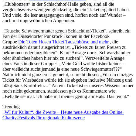
„Clubkonzert“ in der Schlachthof-Halle geben, sind all die
vergleichsweise wenigen glückselig, die ein Ticket ergattert haben.
Und viele, die leer ausgegangen sind, hoffen noch auf Wunder –
auch mit ungewöhnlichen Angeboten.
„Tausche Schwiegermutter gegen Schlachthof-Ticket“, schreibt ein
Fan der Düsseldorfer Punkrock-Ikonen in der Facebook-
Gruppe
Die Toten Hosen Ticket Tauschbörse und mehr
, die
ausdrücklich darauf ausgerichtet ist, „Tickets zu fairen Preisen zu
bekommen oder anzubieten“. Klare Ansage dort: „Schwarzhändler
oder ähnliches haben hier nix zu suchen!“. Verzweifelte Ansage
eines Fans in dieser Gruppe: „Mein Geld wollte bisher keiner…
aber vielleicht sucht jemand ja eine neue Schwiegermutter???“
Natürlich nicht ganz ernst gemeint, schreibt dieser: „Für ein einziges
Ticket für Wiesbaden würde ich sie abgeben inclusive Nähzeug und
50kg Sack Kartoffeln…“ An ein Ticket ist er unseres Wissens immer
noch nicht gekommen, stattdessen gab es Kommentare wie:
„Behalte sie mal. Ich habe mit meiner genug am Hals. Das reicht.“
Trending
„WI für Kultur“, die Zweite – Heute neue Ausgabe des Online-
Charity-Festivals für regionale Kulturszene