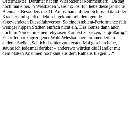
Ostermarktes. Darunter hat ein Wiesbadener kommentiert: „
Da sag
noch mal einer, in Wiesbaden wäre nix los. Ich liebe diese jährliche
Biennale. Besonders die 31. Autoschau auf dem Schlossplatz ist der
Kracher und spielt dialektisch gekonnt mit dem gerade
abgewendeten Dieselfahrverbot. So eine Ambient-Performance fällt
weniger hippen Städten einfach nicht ein. Das Ganze dann auch
noch im Namen in einen religiösen Kontext zu setzen, ist großartig.“
Ein offenbar zugezogener Wahl-Wiesbadener kommentiert an
anderer Stelle: „Seit ich das hier zum ersten Mal gesehen habe,
staune ich jedesmal darüber – anderswo würden die Händler mit
dem bloßen Ansinnen hochkant aus dem Rathaus fliegen …“