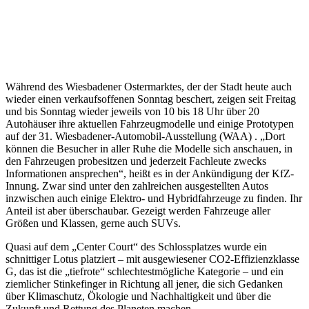
Während des Wiesbadener Ostermarktes, der der Stadt heute auch
wieder einen verkaufsoffenen Sonntag beschert, zeigen seit Freitag
und bis Sonntag wieder jeweils von 10 bis 18 Uhr über 20
Autohäuser ihre aktuellen Fahrzeugmodelle und einige Prototypen
auf der 31. Wiesbadener-Automobil-Ausstellung (WAA) . „Dort
können die Besucher in aller Ruhe die Modelle sich anschauen, in
den Fahrzeugen probesitzen und jederzeit Fachleute zwecks
Informationen ansprechen“, heißt es in der Ankündigung der KfZ-
Innung. Zwar sind unter den zahlreichen ausgestellten Autos
inzwischen auch einige Elektro- und Hybridfahrzeuge zu finden. Ihr
Anteil ist aber überschaubar. Gezeigt werden Fahrzeuge aller
Größen und Klassen, gerne auch SUVs.
Quasi auf dem „Center Court“ des Schlossplatzes wurde ein
schnittiger Lotus platziert – mit ausgewiesener CO2-Effizienzklasse
G, das ist die „tiefrote“ schlechtestmögliche Kategorie – und ein
ziemlicher Stinkefinger in Richtung all jener, die sich Gedanken
über Klimaschutz, Ökologie und Nachhaltigkeit und über die
Zukunft und Rettung des Planeten machen.