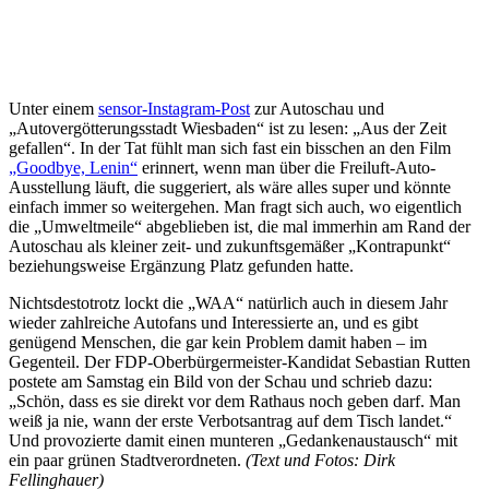
Unter einem
sensor-Instagram-Post
zur Autoschau und
„Autovergötterungsstadt Wiesbaden“ ist zu lesen: „Aus der Zeit
gefallen“. In der Tat fühlt man sich fast ein bisschen an den Film
„Goodbye, Lenin“
erinnert, wenn man über die Freiluft-Auto-
Ausstellung läuft, die suggeriert, als wäre alles super und könnte
einfach immer so weitergehen. Man fragt sich auch, wo eigentlich
die „Umweltmeile“ abgeblieben ist, die mal immerhin am Rand der
Autoschau als kleiner zeit- und zukunftsgemäßer „Kontrapunkt“
beziehungsweise Ergänzung Platz gefunden hatte.
Nichtsdestotrotz lockt die „WAA“ natürlich auch in diesem Jahr
wieder zahlreiche Autofans und Interessierte an, und es gibt
genügend Menschen, die gar kein Problem damit haben – im
Gegenteil. Der FDP-Oberbürgermeister-Kandidat Sebastian Rutten
postete am Samstag ein Bild von der Schau und schrieb dazu:
„Schön, dass es sie direkt vor dem Rathaus noch geben darf. Man
weiß ja nie, wann der erste Verbotsantrag auf dem Tisch landet.“
Und provozierte damit einen munteren „Gedankenaustausch“ mit
ein paar grünen Stadtverordneten.
(Text und Fotos: Dirk
Fellinghauer)