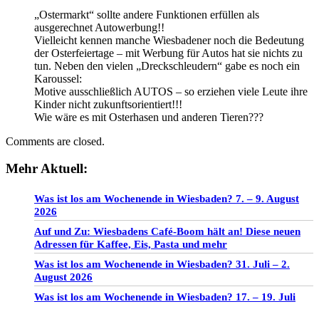
„Ostermarkt“ sollte andere Funktionen erfüllen als
ausgerechnet Autowerbung!!
Vielleicht kennen manche Wiesbadener noch die Bedeutung
der Osterfeiertage – mit Werbung für Autos hat sie nichts zu
tun. Neben den vielen „Dreckschleudern“ gabe es noch ein
Karoussel:
Motive ausschließlich AUTOS – so erziehen viele Leute ihre
Kinder nicht zukunftsorientiert!!!
Wie wäre es mit Osterhasen und anderen Tieren???
Comments are closed.
Mehr Aktuell:
Was ist los am Wochenende in Wiesbaden? 7. – 9. August
2026
Auf und Zu: Wiesbadens Café-Boom hält an! Diese neuen
Adressen für Kaffee, Eis, Pasta und mehr
Was ist los am Wochenende in Wiesbaden? 31. Juli – 2.
August 2026
Was ist los am Wochenende in Wiesbaden? 17. – 19. Juli