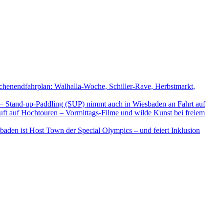
chenendfahrplan: Walhalla-Woche, Schiller-Rave, Herbstmarkt,
– Stand-up-Paddling (SUP) nimmt auch in Wiesbaden an Fahrt auf
uft auf Hochtouren – Vormittags-Filme und wilde Kunst bei freiem
esbaden ist Host Town der Special Olympics – und feiert Inklusion