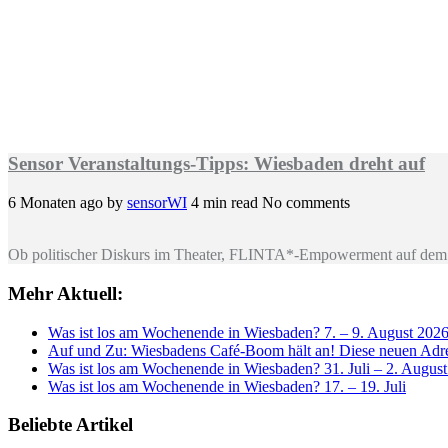
Sensor Veranstaltungs-Tipps: Wiesbaden dreht auf
6 Monaten ago
by
sensorWI
4 min read
No comments
Ob politischer Diskurs im Theater, FLINTA*-Empowerment auf dem 
Mehr Aktuell:
Was ist los am Wochenende in Wiesbaden? 7. – 9. August 202
Auf und Zu: Wiesbadens Café-Boom hält an! Diese neuen Adres
Was ist los am Wochenende in Wiesbaden? 31. Juli – 2. Augus
Was ist los am Wochenende in Wiesbaden? 17. – 19. Juli
Beliebte Artikel