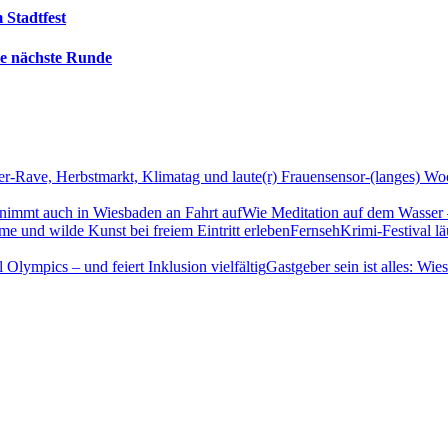
 Stadtfest
die nächste Runde
sensor-(langes) Wo
Wie Meditation auf dem Wasser 
FernsehKrimi-Festival lä
Gastgeber sein ist alles: Wi