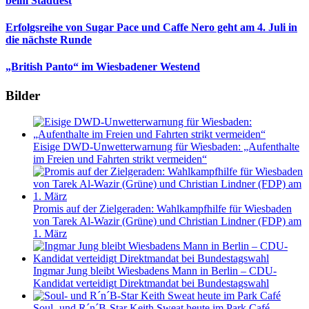
beim Stadtfest
Erfolgsreihe von Sugar Pace und Caffe Nero geht am 4. Juli in
die nächste Runde
„British Panto“ im Wiesbadener Westend
Bilder
Eisige DWD-Unwetterwarnung für Wiesbaden: „Aufenthalte
im Freien und Fahrten strikt vermeiden“
Promis auf der Zielgeraden: Wahlkampfhilfe für Wiesbaden
von Tarek Al-Wazir (Grüne) und Christian Lindner (FDP) am
1. März
Ingmar Jung bleibt Wiesbadens Mann in Berlin – CDU-
Kandidat verteidigt Direktmandat bei Bundestagswahl
Soul- und R´n´B-Star Keith Sweat heute im Park Café