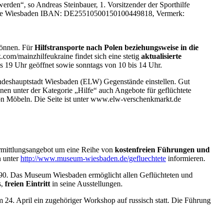
rden“, so Andreas Steinbauer, 1. Vorsitzender der Sporthilfe
kasse Wiesbaden IBAN: DE25510500150100449818, Vermerk:
können. Für
Hilfstransporte nach Polen beziehungsweise in die
com/mainzhilfeukraine findet sich eine stetig
aktualisierte
is 19 Uhr geöffnet sowie sonntags von 10 bis 14 Uhr.
ndeshauptstadt Wiesbaden (ELW) Gegenstände einstellen. Gut
en unter der Kategorie „Hilfe“ auch Angebote für geflüchtete
on Möbeln. Die Seite ist unter www.elw-verschenkmarkt.de
rmittlungsangebot um eine Reihe von
kostenfreien Führungen und
h unter
http://www.museum-wiesbaden.de/gefluechtete
informieren.
 2290. Das Museum Wiesbaden ermöglicht allen Geflüchteten und
s,
freien Eintritt
in seine Ausstellungen.
24. April ein zugehöriger Workshop auf russisch statt. Die Führung