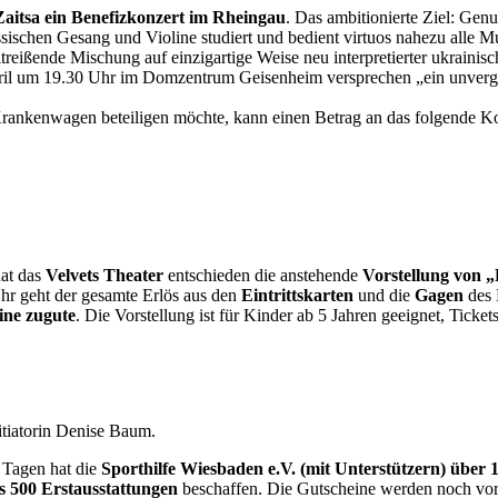
Zaitsa ein Benefizkonzert im Rheingau
. Das ambitionierte Ziel: G
ssischen Gesang und Violine studiert und bedient virtuos nahezu alle
reißende Mischung auf einzigartige Weise neu interpretierter ukrainisc
ril um 19.30 Uhr im Domzentrum Geisenheim versprechen „ein unverges
rankenwagen beteiligen möchte, kann einen Betrag an das folgende K
hat das
Velvets Theater
entschieden die anstehende
Vorstellung von „
hr geht der gesamte Erlös aus den
Eintrittskarten
und die
Gagen
des 
ine zugute
. Die Vorstellung ist für Kinder ab 5 Jahren geeignet, Ticket
itiatorin Denise Baum.
 Tagen hat die
Sporthilfe
Wiesbaden e.V. (mit Unterstützern)
über 1
ts 500 Erstausstattungen
beschaffen. Die Gutscheine werden noch vor 