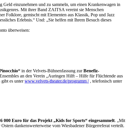
enug Geld einzunehmen und zu sammeln, um einen Krankenwagen in
 Musikgenres. Mit ihrer Band ZAITSA vereint sie Menschen
her Folklore, gemischt mit Elementen aus Klassik, Pop und Jazz
sliches Erlebnis.“ Und: „Sie helfen mit Ihrem Besuch dieses
onto überweisen:
Pinocchio“
in der Velvets-Bühnenfassung zur
Benefiz-
Ensembles an den Verein „Auringen Hilft – Hilfe für Flüchtende aus
s gibt es unter
www.velvets-theater.de/programm /
, telefonisch unter
6 000 Euro für das Projekt „Kids for Sports“
eingesammelt
. „Mit
Ostern dankenswerterweise vom Wiesbadener Bürgerreferat verteilt.