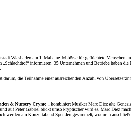
ptstadt Wiesbaden am 1. Mai eine Jobbörse für geflüchtete Menschen a
um „Schlachthof“ informieren. 35 Unternehmen und Betriebe haben die M
.
t darum, die Teilnahme einer ausreichenden Anzahl von Übersetzer:in
lladen & Nursery Cryme „
kombiniert Musiker Marc Diez alte Genesisso
 und auf Peter Gabriel blickt umso kryptischer wird es. Marc Diez mac
jedoch werden am Konzertabend Spenden gesammelt, wodurch anschließe