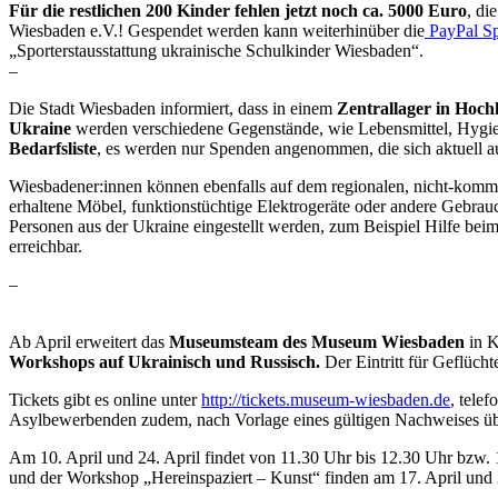
Für die restlichen 200 Kinder fehlen jetzt noch ca. 5000 Euro
, di
Wiesbaden e.V.! Gespendet werden kann weiterhinüber die
PayPal Sp
„Sporterstausstattung ukrainische Schulkinder Wiesbaden“.
–
Die Stadt Wiesbaden informiert, dass in einem
Zentrallager in Hoc
Ukraine
werden verschiedene Gegenstände, wie Lebensmittel, Hygiene
Bedarfsliste
, es werden nur Spenden angenommen, die sich aktuell au
Wiesbadener:innen können ebenfalls auf dem regionalen, nicht-komm
erhaltene Möbel, funktionstüchtige Elektrogeräte oder andere Gebra
Personen aus der Ukraine eingestellt werden, zum Beispiel Hilfe be
erreichbar.
–
Ab April erweitert das
Museumsteam des Museum Wiesbaden
in K
Workshops auf Ukrainisch und Russisch.
Der Eintritt für Geflücht
Tickets gibt es online unter
http://tickets.museum-wiesbaden.de
, tele
Asylbewerbenden zudem, nach Vorlage eines gültigen Nachweises übe
Am 10. April und 24. April findet von 11.30 Uhr bis 12.30 Uhr bzw.
und der Workshop „Hereinspaziert – Kunst“ finden am 17. April und 24.