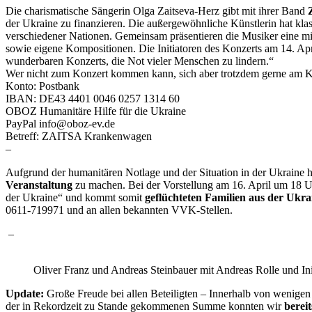
Die charismatische Sängerin Olga Zaitseva-Herz gibt mit ihrer Band
der Ukraine zu finanzieren. Die außergewöhnliche Künstlerin hat kla
verschiedener Nationen. Gemeinsam präsentieren die Musiker eine mit
sowie eigene Kompositionen. Die Initiatoren des Konzerts am 14. Ap
wunderbaren Konzerts, die Not vieler Menschen zu lindern.“
Wer nicht zum Konzert kommen kann, sich aber trotzdem gerne am K
Konto: Postbank
IBAN: DE43 4401 0046 0257 1314 60
OBOZ Humanitäre Hilfe für die Ukraine
PayPal info@oboz-ev.de
Betreff: ZAITSA Krankenwagen
–
Aufgrund der humanitären Notlage und der Situation in der Ukraine 
Veranstaltung
zu machen. Bei der Vorstellung am 16. April um 18 U
der Ukraine“ und kommt somit
geflüchteten Familien aus der Ukra
0611-719971 und an allen bekannten VVK-Stellen.
–
Oliver Franz und Andreas Steinbauer mit Andreas Rolle und In
Update:
Große Freude bei allen Beteiligten – Innerhalb von wenigen
der in Rekordzeit zu Stande gekommenen Summe konnten wir
berei