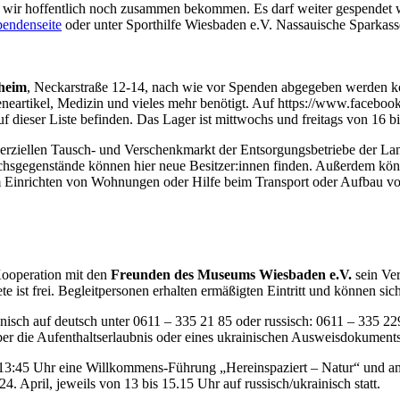
e wir hoffentlich noch zusammen bekommen. Es darf weiter gespendet we
endenseite
oder unter Sporthilfe Wiesbaden e.V. Nassauische Spar
hheim
, Neckarstraße 12-14, nach wie vor Spenden abgegeben werden 
artikel, Medizin und vieles mehr benötigt. Auf https://www.facebook.
f dieser Liste befinden. Das Lager ist mittwochs und freitags von 16 b
erziellen Tausch- und Verschenkmarkt der Entsorgungsbetriebe der La
uchsgegenstände können hier neue Besitzer:innen finden. Außerdem könn
im Einrichten von Wohnungen oder Hilfe beim Transport oder Aufbau v
ooperation mit den
Freunden des Museums Wiesbaden e.V.
sein Ve
ete ist frei. Begleitpersonen erhalten ermäßigten Eintritt und können sic
fonisch auf deutsch unter 0611 – 335 21 85 oder russisch: 0611 – 335
r die Aufenthaltserlaubnis oder eines ukrainischen Ausweisdokument
 13:45 Uhr eine Willkommens-Führung „Hereinspaziert – Natur“ und am 
 April, jeweils von 13 bis 15.15 Uhr auf russisch/ukrainisch statt.