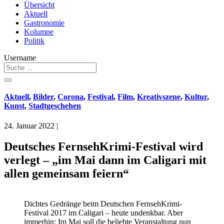
Übersicht
Aktuell
Gastronomie
Kolumne
Politik
Username
Aktuell
,
Bilder
,
Corona
,
Festival
,
Film
,
Kreativszene
,
Kultur
,
Kunst
,
Stadtgeschehen
24. Januar 2022
|
Deutsches FernsehKrimi-Festival wird
verlegt – „im Mai dann im Caligari mit
allen gemeinsam feiern“
Dichtes Gedränge beim Deutschen FernsehKrimi-
Festival 2017 im Caligari – heute undenkbar. Aber
immerhin: Im Mai soll die beliebte Veranstaltung nun