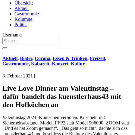
Übersicht
Aktuell
Gastronomie
Kolumne
Politik
Username
Aktuell
,
Bilder
,
Corona
,
Essen & Trinken
,
Freizeit
,
Gastronomie
,
Kabarett
,
Konzert
,
Kultur
8. Februar 2021
|
Live Love Dinner am Valentinstag –
dafür bandelt das kuenstlerhaus43 mit
den Hofköchen an
Valentinstag 2021: Knutschen verboten. Kuscheln mit
Sicherheitsabstand. Modell FFP2 statt Model 906090. ZOOM statt
„Und es hat Zoom gemacht“. „Das geht so nicht“, dachte sich das
kuenstlerhaus43 und beschloss die Rettung des Valentinstags.