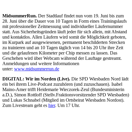
MidsummerRun.
Der Stadtlauf findet nun vom 19. Juni bis zum
28. Juni über die Dauer von 10 Tagen in Form eines Trainingslaufs
mit professioneller Zeitmessung und individueller Läufernummer
statt. Aus Sicherheitsgründen läuft jeder für sich allein, mit Abstand
und kontaktlos. Allen Läufern wird somit die Möglichkeit geboten,
im Kurpark auf ausgewiesenen, permanent beschilderten Strecken
zu trainieren und an 10 Tagen täglich von 14 bis 20 Uhr ihre Zeit
und die gelaufenen Kilometer per Chip messen zu lassen. Das
Geschehen wird über Webcam während der Lauftage gestreamt.
Anmeldungen und weitere Informationen
unter:
www.midsummerrun.de
DIGITAL: Wir im Norden (Live).
Die SPD Wiesbaden Nord lädt
ein bei ihrem Live-Podcast zuzuhören (und zuzuschauen). Isabel
Maino-Amer trifft Heidemarie Wieczorek-Zeul (Bundesministerin
a.D.), Simon Rottloff (Stellv.Fraktionsvorsitzender SPD Wiesbaden)
und Lukas Schnabel (Mitglied im Ortsbeirat Wiesbaden Nordost).
Zum Livestream geht es
hier
. Um 17 Uhr.