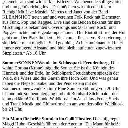
„Gemeinsam sind wir stark!“, ist letztes Wochenende soft gestartet
und nun geht´s richtig los. „Das möchten wir mit euch feiern!
Richtig! Mit Live Music!“ Marcus und Janet von der Band
KLEANSHOT treten auf und vereinen Folk Rock mit Elementen
aus Funk, Pop und Reggae. Live sind die Beiden bekannt für ihre
Mischung aus bekannten Coversongs aus 50 Jahren Rock- und
Popgeschichte und Eigenkompositionen. Der Eintritt ist frei, der Hut
geht rum. Der Platz limitiert. „First come, first serve. Reservierungen
sind leider nicht möglich. Seid geduldig. Achtet aufeinander. Haltet
immer genügend Abstand und bitte bleibt auf euren zugewiesenen
Sitzplätzen.“ Ab 18 Uhr.
SommerSONNENWende im Schlosspark Freudenberg.
Die
wahre Corona (Krone) trägt die Sonne. Sie ist die Königin des
Himmels und der Erde. Im Schloßpark Freudenberg spiegeln der
Wald, die Wiese und der Garten ihre Hoch-Zeit. Und was genau
haben die Nepalschaukel und der Pendelstein mit der
Sommersonnenwende zu tun? Eine Sonnen-Führung von 20 Uhr
bis und mit Sonnenuntergang und mit Bernhard Stichlmair – der
kann erklären! Treffpunkt Waldkiosk. Im Anschluss Feuer, Speis
und Trank Musik und Glühwürmchen am wundervollen Waldkiosk
bis 24 Uhr.
Ein Mann für heiße Stunden im Galli Theater.
Die aufgeregte
Mäggi Huhn, Geschäftsführerin der Agentur “Ein Mann für heiße