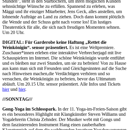
Stunden”, steht in den Startlöchern, um ihren möglichen Kunden
sehnsüchtige Wünsche zu erfüllen. Spannend zu erleben, was
Mäggi und ihr einziger Mitarbeiter, Jens Geck, alles anstellen, um
lohnende Aufträge an Land zu ziehen. Doch dann kommt plötzlich
die Wende und der Schuss geht nach vorne los! Ein lustiges
Theaterstück für alle, die sich nach freudigen Momenten sehnen.
Um 20 Uhr.
DIGITAL: Für Garderobe keine Haftung „Rettet die
Weinkönigin“. sensor präsentiert.
Es ist eine Weltpremiere.
Zuschauer*innen erleben eine interaktive Verbrecherjagd mit live
Schauspielern im Internet. Die schöne Weinkönigin wurde entführt
und es bleiben nur zwei Stunden, um sie zu befreien! Von zu Hause
aus kann man sich mit Freunden und Gleichgesinnten auf die Suche
nach Hinweisen machen,die Verdächtigen verhören und so
versuchen, die Weinkönigin zu befreien, bevor das Ultimatum
abläuft. Um 20.15 Uhr. sensor präsentiert. Alle Infos und Tickets
hier
und
hier
.
///SONNTAG///
Gong-Yoga im Schlosspark.
In der 11. Yoga-im-Freien-Saison gibt
es ein besonderes Highlight mit Klangkünstler Steven Williams und
Yogalehrerin Christa Zehnder. Der Musiker webt mit Gongs und
dem faszinierenden Instrument Hang einen zauberhaften
Klangteppich auf dem die wohltuenden kreativen Yogabewegungen