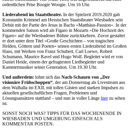
ordentlichen Prise Boogie Woogie. Um 16 Uhr.
Liederabend im Staatstheater.
In der Spielzeit 2019.2020 gab
Konstantin Krimmel am Hessischen Staatstheater Wiesbaden sein
Debüt mit der Partie des Jesus in Bachs »Matthäus-Passion«. In der
kommenden Saison wird als Figaro in Mozarts »Die Hochzeit des
Figaro« auf die Wiesbadener Bühne zurückkehren. Zuvor gestaltet
er dort unter dem Titel »Große Geschichten – von tragischen
Helden, Göttern und Poeten« seinen ersten Liederabend im Großen
Haus, mit Werken von Franz Schubert, Carl Loewe, Robert
Schumann, Maurice Ravel und Hugo Wolf. Begleitet wird er von
Daniel Heide, einem der gefragtesten Liedbegleiter und
Kammermusiker seiner Generation. Um 19.30 Uhr.
Und außerdem:
lohnt sich das
Nach-Schauen von „Der
visionäre Frühschoppen“
, der am Donnerstag als Livestream aus
dem Walhalla im EXIL mit tollen Gästen und starken Impulsen zu
aktuellen gesellschaftlichen Fragen, Problemen und
Lösungsansätzen stattfand – und nun in voller Länge
hier
zu sehen
ist.
SONST NOCH WAS? TIPPS FÜR DAS WOCHENENDE IN
WIESBADEN UND UMGEBUNG EINFACH ALS
KOMMENTAR POSTEN.