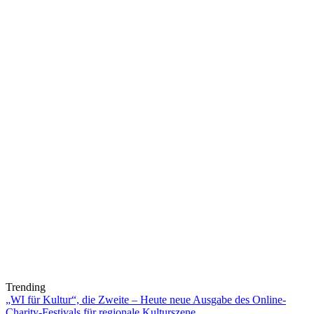
Trending
„WI für Kultur“, die Zweite – Heute neue Ausgabe des Online-
Charity-Festivals für regionale Kulturszene