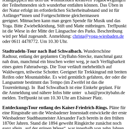
der Teilnehmenden sich wunderbar entfalten können. Das Üben in
der Natur erfolgt im erforderlichen Sicherheitsabstand und ist für
Anfänger*innen und Fortgeschrittene gleichermassen
geeignet. Mitmachen kann man gegen Spende für Musik und das
Yoga. Bitte Zwiebelkleidung, Stift und Matte mitbringen. Treffpunkt
ist die Wiese in der Mitte der Längsachse des Parks. Beschreibung
wird per Mail zugesandt. Anmeldung:
christa@yoga-wiesbaden.de
oder 0611 4478772. Um 10.30 Uhr.
Stadtradeln-Tour nach Bad Schwalbach.
Wunderschöne
Radtour, entlang der geplanten CityBahn-Strecke, manchmal ganz
nah dran, manchmal ein bisschen weiter weg, je nach Verfügbarkeit
eines guten Fahrradwegs. Die Tour verläuft mehrheitlich auf
Waldwegen, teilweise Schotter. Geeignet für Trekkingrad mit breiten
Reifen oder Mountainbike. Es wird gemütlich gefahren, der oder die
Langsamste bestimmt das Tempo (im Zweifel ist das die
Tourenleitung). In Bad Schwalbach ist eine Einkehr geplant. Für
die Anmeldung und nähere Infos bitte unter u.bai@procitybahn.de
melden. Treffpunkt ist um 10.30 Uhr am Elsässer Platz.
EntdeckungsTour entlang des Kaiser-Friedrich-Rings.
Pläne für
eine Ringstraße um die Wiesbadener Innenstadt entwickelte der erste
Wiesbadener Stadtbaumeister Alexander Fach bereits in den frühen
1870er Jahren. Stand die 1894 geweiht Ringkirche zunächst noch
ganz allein „auf der grünen Wiese“, war innerhalb von zehn Jahren