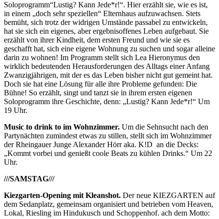
Soloprogramm“Lustig? Kann Jede*r!“. Hier erzählt sie, wie es ist,
in einem „doch sehr speziellen“ Elternhaus aufzuwachsen. Stets
bemüht, sich trotz der widrigen Umstände passabel zu entwickeln,
hat sie sich ein eigenes, aber ergebnisoffenes Leben aufgebaut. Sie
erzählt von ihrer Kindheit, dem ersten Freund und wie sie es
geschafft hat, sich eine eigene Wohnung zu suchen und sogar alleine
darin zu wohnen! Im Programm stellt sich Lea Hieronymus den
wirklich bedeutenden Herausforderungen des Alltags einer Anfang
Zwanzigjährigen, mit der es das Leben bisher nicht gut gemeint hat.
Doch sie hat eine Lösung für alle ihre Probleme gefunden: Die
Bühne! So erzählt, singt und tanzt sie in ihrem ersten eigenen
Soloprogramm ihre Geschichte, denn: „Lustig? Kann Jede*r!“ Um
19 Uhr.
Music to drink to im Wohnzimmer.
Um die Sehnsucht nach den
Partynächten zumindest etwas zu stillen, stellt sich im Wohnzimmer
der Rheingauer Junge Alexander Hörr aka. K!D an die Decks:
„Kommt vorbei und genießt coole Beats zu kühlen Drinks.“ Um 22
Uhr.
///SAMSTAG///
Kiezgarten-Opening mit Kleanshot.
Der neue KIEZGARTEN auf
dem Sedanplatz, gemeinsam organisiert und betrieben vom Heaven,
Lokal, Riesling im Hindukusch und Schoppenhof. ach dem Motto: